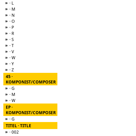
»
· L
»
· M
»
· N
»
· O
»
· P
»
· R
»
· S
»
· T
»
· V
»
· W
»
· Y
»
· Z
45 ·
KOMPONIST/COMPOSER
»
· G
»
· M
»
· W
EP ·
KOMPONIST/COMPOSER
»
· G
TITEL · TITLE
»
· 002