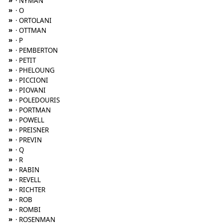
»
· NYMAN
»
· O
»
· ORTOLANI
»
· OTTMAN
»
· P
»
· PEMBERTON
»
· PETIT
»
· PHELOUNG
»
· PICCIONI
»
· PIOVANI
»
· POLEDOURIS
»
· PORTMAN
»
· POWELL
»
· PREISNER
»
· PREVIN
»
· Q
»
· R
»
· RABIN
»
· REVELL
»
· RICHTER
»
· ROB
»
· ROMBI
»
· ROSENMAN