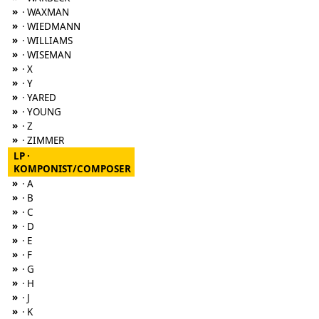
»
· WAXMAN
»
· WIEDMANN
»
· WILLIAMS
»
· WISEMAN
»
· X
»
· Y
»
· YARED
»
· YOUNG
»
· Z
»
· ZIMMER
LP ·
KOMPONIST/COMPOSER
»
· A
»
· B
»
· C
»
· D
»
· E
»
· F
»
· G
»
· H
»
· J
»
· K