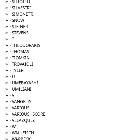
»
· SILIOTTO
»
· SILVESTRI
»
· SIMONETTI
»
· SNOW
»
· STEINER
»
· STEVENS
»
· T
»
· THEODORAKIS
»
· THOMAS
»
· TIOMKIN
»
· TROVAIOLI
»
· TYLER
»
· U
»
· UMEBAYASHI
»
· UMILIANI
»
· V
»
· VANGELIS
»
· VARIOUS
»
· VARIOUS - SCORE
»
· VELAZQUEZ
»
· W
»
· WALLFISCH
»
· WARBECK