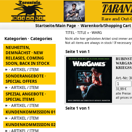
Startseite/Main Page
·
Warenkorb/Shopping Cart
TITEL · TITLE » · WARG
Kategorien · Categories
Nicht alle hier gelisteten Artikel sind immer am
Not all items are always in stock ! If necessary
NEUHEITEN,
Seite 1 von 1
DEMNÄCHST · NEW
RELEASES, COMING
RUBINST
SOON, BACK IN STOCK
WARGAMES
KRIEGSS
»
· ARTIKEL / ITEM
SONDERANGEBOTE ·
Art.-Nr.:
SPECIAL OFFERS
»
· ARTIKEL / ITEM
31,99 €
SPEZIAL ANGEBOTE ·
alle Preise
all prices i
SPECIAL ITEMS
»
· ARTIKEL / ITEM
Seite 1 von 1
KUNDENKOMMISSION 01
»
- ARTIKEL / ITEM
KUNDENKOMMISSION 02
»
- ARTIKEL / ITEM