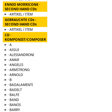
ENNIO MORRICONE ·
SECOND HAND CDs
»
· ARTIKEL / ITEM
GEBRAUCHTE CDs ·
SECOND HAND CDs
»
· ARTIKEL / ITEM
CD ·
KOMPONIST/COMPOSER
»
· A
»
· AIGUI
»
· ALESSANDRONI
»
· AMAR
»
· ANGELIS
»
· ARMSTRONG
»
· ARNOLD
»
· B
»
· BADALAMENTI
»
· BADELT
»
· BALFE
»
· BAND
»
· BANOS
»
· BARRY