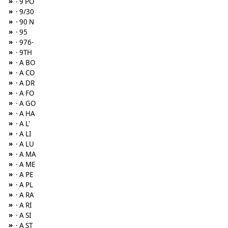
»
· 9 PO
»
· 9/30
»
· 90 N
»
· 95
»
· 976-
»
· 9TH
»
· A BO
»
· A CO
»
· A DR
»
· A FO
»
· A GO
»
· A HA
»
· A L'
»
· A LI
»
· A LU
»
· A MA
»
· A ME
»
· A PE
»
· A PL
»
· A RA
»
· A RI
»
· A SI
»
· A ST