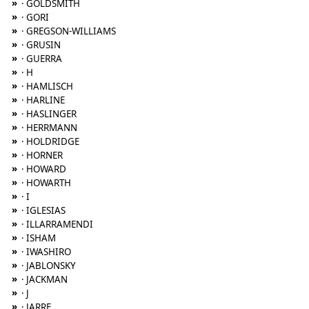
»
· GOLDSMITH
»
· GORI
»
· GREGSON-WILLIAMS
»
· GRUSIN
»
· GUERRA
»
· H
»
· HAMLISCH
»
· HARLINE
»
· HASLINGER
»
· HERRMANN
»
· HOLDRIDGE
»
· HORNER
»
· HOWARD
»
· HOWARTH
»
· I
»
· IGLESIAS
»
· ILLARRAMENDI
»
· ISHAM
»
· IWASHIRO
»
· JABLONSKY
»
· JACKMAN
»
· J
»
· JARRE