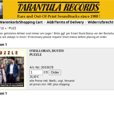
Warenkorb/Shopping Cart
·
AGB/Terms of Delivery
·
Widerrufsrecht
TLE » · PUZZ
ier gelisteten Artikel sind immer am Lager ! Bitte ggf. per Email Stock-Status vor der Bestell
s are always in stock ! If necessary please request stock status before placing an order.
 1 von 1
O'HALLORAN, DUSTIN
PUZZLE
Art.-Nr.: 3033678
CD
26,49 €
alle Preise inkl. MwSt.;
zzgl. Versand
all prices incl. VAT;
plus shipping
 1 von 1