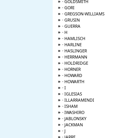
»
· GOLDSMITH
»
· GORI
»
· GREGSON-WILLIAMS
»
· GRUSIN
»
· GUERRA
»
· H
»
· HAMLISCH
»
· HARLINE
»
· HASLINGER
»
· HERRMANN
»
· HOLDRIDGE
»
· HORNER
»
· HOWARD
»
· HOWARTH
»
· I
»
· IGLESIAS
»
· ILLARRAMENDI
»
· ISHAM
»
· IWASHIRO
»
· JABLONSKY
»
· JACKMAN
»
· J
»
· JARRE