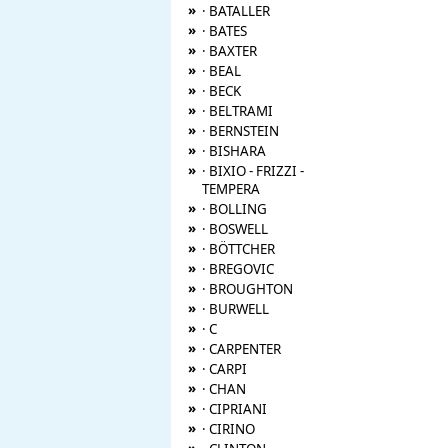
»
· BATALLER
»
· BATES
»
· BAXTER
»
· BEAL
»
· BECK
»
· BELTRAMI
»
· BERNSTEIN
»
· BISHARA
»
· BIXIO - FRIZZI -
TEMPERA
»
· BOLLING
»
· BOSWELL
»
· BÖTTCHER
»
· BREGOVIC
»
· BROUGHTON
»
· BURWELL
»
· C
»
· CARPENTER
»
· CARPI
»
· CHAN
»
· CIPRIANI
»
· CIRINO