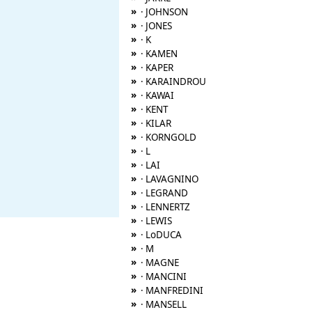
»
· JOHNSON
»
· JONES
»
· K
»
· KAMEN
»
· KAPER
»
· KARAINDROU
»
· KAWAI
»
· KENT
»
· KILAR
»
· KORNGOLD
»
· L
»
· LAI
»
· LAVAGNINO
»
· LEGRAND
»
· LENNERTZ
»
· LEWIS
»
· LoDUCA
»
· M
»
· MAGNE
»
· MANCINI
»
· MANFREDINI
»
· MANSELL