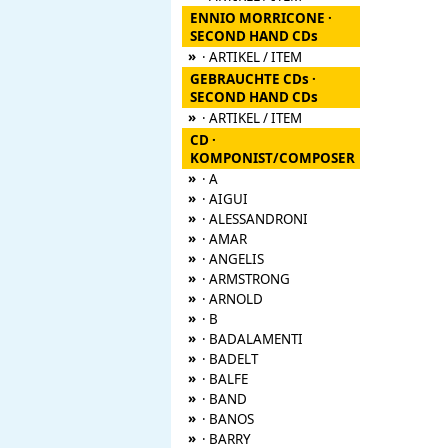
ENNIO MORRICONE ·
SECOND HAND CDs
»
· ARTIKEL / ITEM
GEBRAUCHTE CDs ·
SECOND HAND CDs
»
· ARTIKEL / ITEM
CD ·
KOMPONIST/COMPOSER
»
· A
»
· AIGUI
»
· ALESSANDRONI
»
· AMAR
»
· ANGELIS
»
· ARMSTRONG
»
· ARNOLD
»
· B
»
· BADALAMENTI
»
· BADELT
»
· BALFE
»
· BAND
»
· BANOS
»
· BARRY