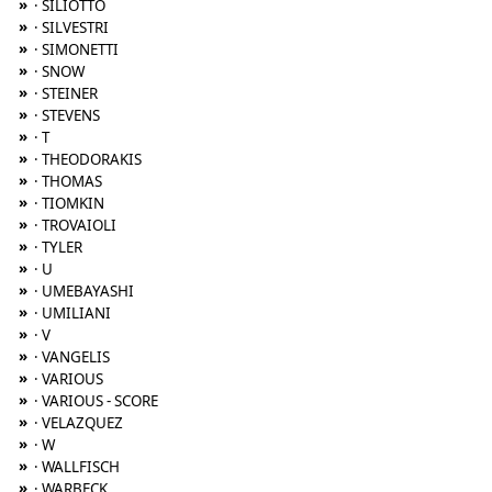
»
· SILIOTTO
»
· SILVESTRI
»
· SIMONETTI
»
· SNOW
»
· STEINER
»
· STEVENS
»
· T
»
· THEODORAKIS
»
· THOMAS
»
· TIOMKIN
»
· TROVAIOLI
»
· TYLER
»
· U
»
· UMEBAYASHI
»
· UMILIANI
»
· V
»
· VANGELIS
»
· VARIOUS
»
· VARIOUS - SCORE
»
· VELAZQUEZ
»
· W
»
· WALLFISCH
»
· WARBECK