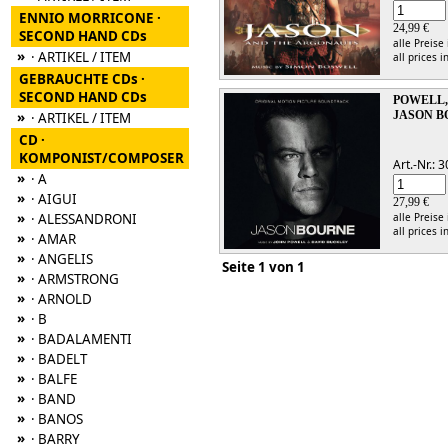
ENNIO MORRICONE ·
24,99 €
SECOND HAND CDs
alle Preise
»
· ARTIKEL / ITEM
all prices i
GEBRAUCHTE CDs ·
SECOND HAND CDs
POWELL,
»
JASON 
· ARTIKEL / ITEM
CD ·
KOMPONIST/COMPOSER
Art.-Nr.:
»
· A
»
· AIGUI
27,99 €
»
· ALESSANDRONI
alle Preise
all prices i
»
· AMAR
»
· ANGELIS
Seite 1 von 1
»
· ARMSTRONG
»
· ARNOLD
»
· B
»
· BADALAMENTI
»
· BADELT
»
· BALFE
»
· BAND
»
· BANOS
»
· BARRY