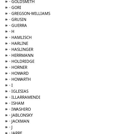
»
· GOLDSMITH
»
· GORI
»
· GREGSON-WILLIAMS
»
· GRUSIN
»
· GUERRA
»
· H
»
· HAMLISCH
»
· HARLINE
»
· HASLINGER
»
· HERRMANN
»
· HOLDRIDGE
»
· HORNER
»
· HOWARD
»
· HOWARTH
»
· I
»
· IGLESIAS
»
· ILLARRAMENDI
»
· ISHAM
»
· IWASHIRO
»
· JABLONSKY
»
· JACKMAN
»
· J
»
· JARRE