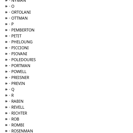
»
· NYMAN
»
· O
»
· ORTOLANI
»
· OTTMAN
»
· P
»
· PEMBERTON
»
· PETIT
»
· PHELOUNG
»
· PICCIONI
»
· PIOVANI
»
· POLEDOURIS
»
· PORTMAN
»
· POWELL
»
· PREISNER
»
· PREVIN
»
· Q
»
· R
»
· RABIN
»
· REVELL
»
· RICHTER
»
· ROB
»
· ROMBI
»
· ROSENMAN