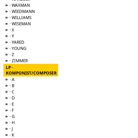
»
· WAXMAN
»
· WIEDMANN
»
· WILLIAMS
»
· WISEMAN
»
· X
»
· Y
»
· YARED
»
· YOUNG
»
· Z
»
· ZIMMER
LP ·
KOMPONIST/COMPOSER
»
· A
»
· B
»
· C
»
· D
»
· E
»
· F
»
· G
»
· H
»
· J
»
· K