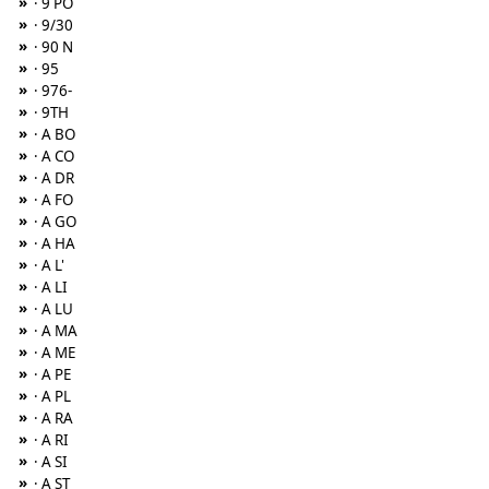
»
· 9 PO
»
· 9/30
»
· 90 N
»
· 95
»
· 976-
»
· 9TH
»
· A BO
»
· A CO
»
· A DR
»
· A FO
»
· A GO
»
· A HA
»
· A L'
»
· A LI
»
· A LU
»
· A MA
»
· A ME
»
· A PE
»
· A PL
»
· A RA
»
· A RI
»
· A SI
»
· A ST