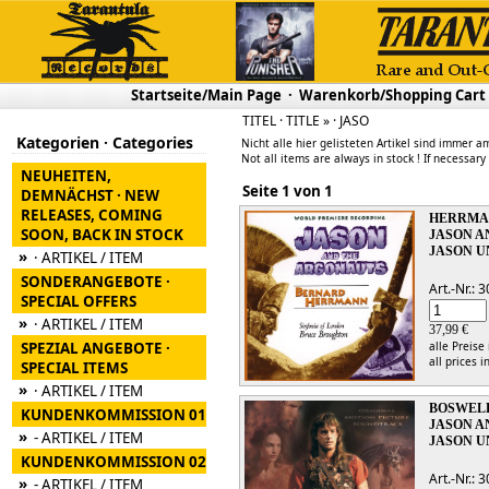
Startseite/Main Page
·
Warenkorb/Shopping Cart
TITEL · TITLE » · JASO
Kategorien · Categories
Nicht alle hier gelisteten Artikel sind immer am
Not all items are always in stock ! If necessary
NEUHEITEN,
Seite 1 von 1
DEMNÄCHST · NEW
RELEASES, COMING
HERRMA
SOON, BACK IN STOCK
JASON A
JASON U
»
· ARTIKEL / ITEM
SONDERANGEBOTE ·
Art.-Nr.:
SPECIAL OFFERS
»
· ARTIKEL / ITEM
37,99 €
SPEZIAL ANGEBOTE ·
alle Preise
all prices i
SPECIAL ITEMS
»
· ARTIKEL / ITEM
BOSWELL
KUNDENKOMMISSION 01
JASON A
»
- ARTIKEL / ITEM
JASON U
KUNDENKOMMISSION 02
Art.-Nr.:
»
- ARTIKEL / ITEM