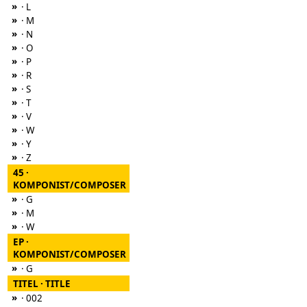
»
· L
»
· M
»
· N
»
· O
»
· P
»
· R
»
· S
»
· T
»
· V
»
· W
»
· Y
»
· Z
45 ·
KOMPONIST/COMPOSER
»
· G
»
· M
»
· W
EP ·
KOMPONIST/COMPOSER
»
· G
TITEL · TITLE
»
· 002