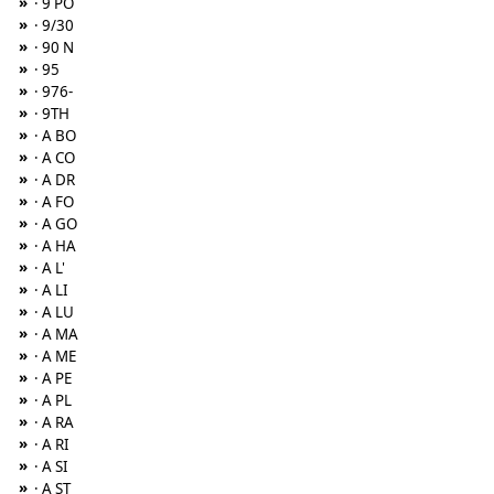
»
· 9 PO
»
· 9/30
»
· 90 N
»
· 95
»
· 976-
»
· 9TH
»
· A BO
»
· A CO
»
· A DR
»
· A FO
»
· A GO
»
· A HA
»
· A L'
»
· A LI
»
· A LU
»
· A MA
»
· A ME
»
· A PE
»
· A PL
»
· A RA
»
· A RI
»
· A SI
»
· A ST