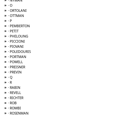
»
· NYMAN
»
· O
»
· ORTOLANI
»
· OTTMAN
»
· P
»
· PEMBERTON
»
· PETIT
»
· PHELOUNG
»
· PICCIONI
»
· PIOVANI
»
· POLEDOURIS
»
· PORTMAN
»
· POWELL
»
· PREISNER
»
· PREVIN
»
· Q
»
· R
»
· RABIN
»
· REVELL
»
· RICHTER
»
· ROB
»
· ROMBI
»
· ROSENMAN