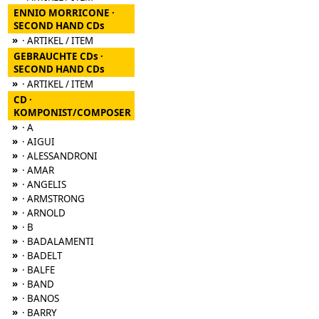
ENNIO MORRICONE ·
SECOND HAND CDs
»
· ARTIKEL / ITEM
GEBRAUCHTE CDs ·
SECOND HAND CDs
»
· ARTIKEL / ITEM
CD ·
KOMPONIST/COMPOSER
»
· A
»
· AIGUI
»
· ALESSANDRONI
»
· AMAR
»
· ANGELIS
»
· ARMSTRONG
»
· ARNOLD
»
· B
»
· BADALAMENTI
»
· BADELT
»
· BALFE
»
· BAND
»
· BANOS
»
· BARRY