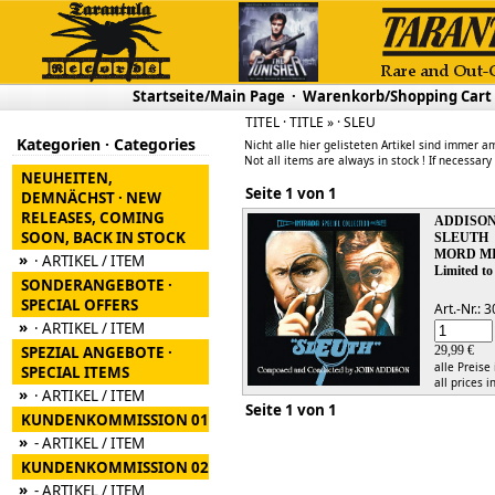
Startseite/Main Page
·
Warenkorb/Shopping Cart
TITEL · TITLE » · SLEU
Kategorien · Categories
Nicht alle hier gelisteten Artikel sind immer am
Not all items are always in stock ! If necessary
NEUHEITEN,
Seite 1 von 1
DEMNÄCHST · NEW
RELEASES, COMING
ADDISON
SOON, BACK IN STOCK
SLEUTH
MORD MI
»
· ARTIKEL / ITEM
Limited to
SONDERANGEBOTE ·
SPECIAL OFFERS
Art.-Nr.:
»
· ARTIKEL / ITEM
SPEZIAL ANGEBOTE ·
29,99 €
alle Preise
SPECIAL ITEMS
all prices i
»
· ARTIKEL / ITEM
Seite 1 von 1
KUNDENKOMMISSION 01
»
- ARTIKEL / ITEM
KUNDENKOMMISSION 02
»
- ARTIKEL / ITEM