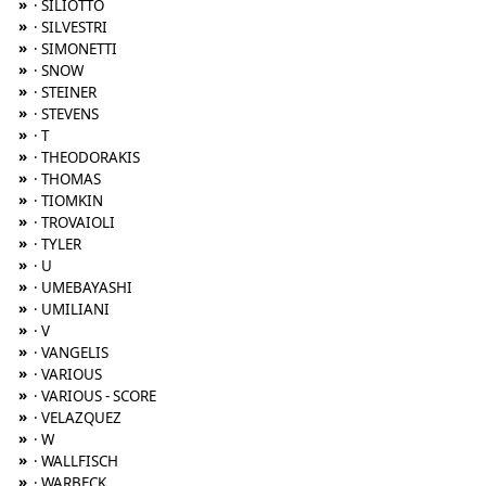
»
· SILIOTTO
»
· SILVESTRI
»
· SIMONETTI
»
· SNOW
»
· STEINER
»
· STEVENS
»
· T
»
· THEODORAKIS
»
· THOMAS
»
· TIOMKIN
»
· TROVAIOLI
»
· TYLER
»
· U
»
· UMEBAYASHI
»
· UMILIANI
»
· V
»
· VANGELIS
»
· VARIOUS
»
· VARIOUS - SCORE
»
· VELAZQUEZ
»
· W
»
· WALLFISCH
»
· WARBECK