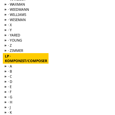
»
· WAXMAN
»
· WIEDMANN
»
· WILLIAMS
»
· WISEMAN
»
· X
»
· Y
»
· YARED
»
· YOUNG
»
· Z
»
· ZIMMER
LP ·
KOMPONIST/COMPOSER
»
· A
»
· B
»
· C
»
· D
»
· E
»
· F
»
· G
»
· H
»
· J
»
· K