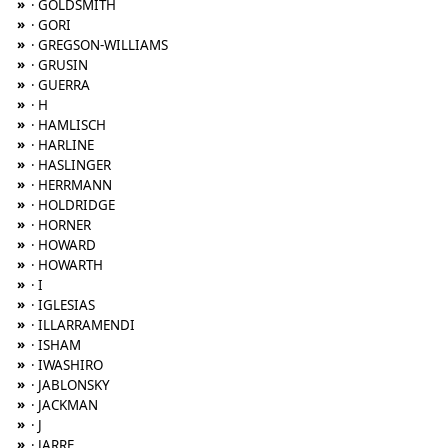
»
· GOLDSMITH
»
· GORI
»
· GREGSON-WILLIAMS
»
· GRUSIN
»
· GUERRA
»
· H
»
· HAMLISCH
»
· HARLINE
»
· HASLINGER
»
· HERRMANN
»
· HOLDRIDGE
»
· HORNER
»
· HOWARD
»
· HOWARTH
»
· I
»
· IGLESIAS
»
· ILLARRAMENDI
»
· ISHAM
»
· IWASHIRO
»
· JABLONSKY
»
· JACKMAN
»
· J
»
· JARRE