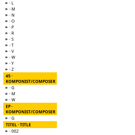
»
· L
»
· M
»
· N
»
· O
»
· P
»
· R
»
· S
»
· T
»
· V
»
· W
»
· Y
»
· Z
45 ·
KOMPONIST/COMPOSER
»
· G
»
· M
»
· W
EP ·
KOMPONIST/COMPOSER
»
· G
TITEL · TITLE
»
· 002