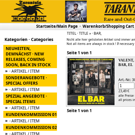
Startseite/Main Page
·
Warenkorb/Shopping Cart
TITEL · TITLE » · BAR,
Kategorien · Categories
Nicht alle hier gelisteten Artikel sind immer am
Not all items are always in stock ! If necessary
NEUHEITEN,
Seite 1 von 1
DEMNÄCHST · NEW
RELEASES, COMING
VALENT,
SOON, BACK IN STOCK
BAR, EL
»
· ARTIKEL / ITEM
SONDERANGEBOTE ·
Art.-Nr.:
SPECIAL OFFERS
»
· ARTIKEL / ITEM
23,49 €
SPEZIAL ANGEBOTE ·
alle Preise
all prices i
SPECIAL ITEMS
»
· ARTIKEL / ITEM
Seite 1 von 1
KUNDENKOMMISSION 01
»
- ARTIKEL / ITEM
KUNDENKOMMISSION 02
»
- ARTIKEL / ITEM