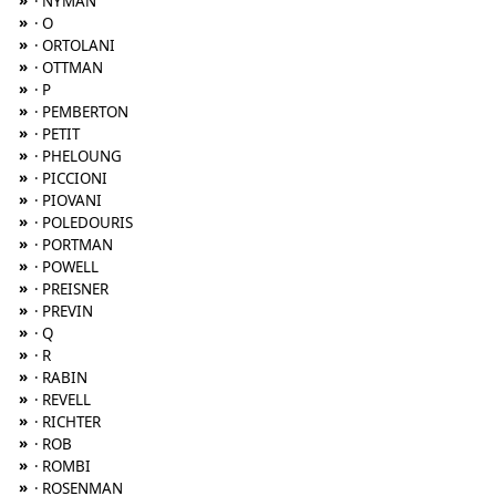
»
· NYMAN
»
· O
»
· ORTOLANI
»
· OTTMAN
»
· P
»
· PEMBERTON
»
· PETIT
»
· PHELOUNG
»
· PICCIONI
»
· PIOVANI
»
· POLEDOURIS
»
· PORTMAN
»
· POWELL
»
· PREISNER
»
· PREVIN
»
· Q
»
· R
»
· RABIN
»
· REVELL
»
· RICHTER
»
· ROB
»
· ROMBI
»
· ROSENMAN