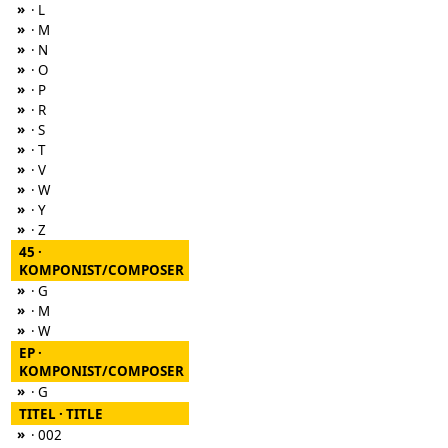
»
· L
»
· M
»
· N
»
· O
»
· P
»
· R
»
· S
»
· T
»
· V
»
· W
»
· Y
»
· Z
45 ·
KOMPONIST/COMPOSER
»
· G
»
· M
»
· W
EP ·
KOMPONIST/COMPOSER
»
· G
TITEL · TITLE
»
· 002