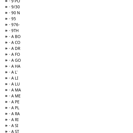
»
· 9 PO
»
· 9/30
»
· 90 N
»
· 95
»
· 976-
»
· 9TH
»
· A BO
»
· A CO
»
· A DR
»
· A FO
»
· A GO
»
· A HA
»
· A L'
»
· A LI
»
· A LU
»
· A MA
»
· A ME
»
· A PE
»
· A PL
»
· A RA
»
· A RI
»
· A SI
»
· A ST