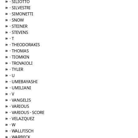
»
· SILIOTTO
»
· SILVESTRI
»
· SIMONETTI
»
· SNOW
»
· STEINER
»
· STEVENS
»
· T
»
· THEODORAKIS
»
· THOMAS
»
· TIOMKIN
»
· TROVAIOLI
»
· TYLER
»
· U
»
· UMEBAYASHI
»
· UMILIANI
»
· V
»
· VANGELIS
»
· VARIOUS
»
· VARIOUS - SCORE
»
· VELAZQUEZ
»
· W
»
· WALLFISCH
»
· WARBECK