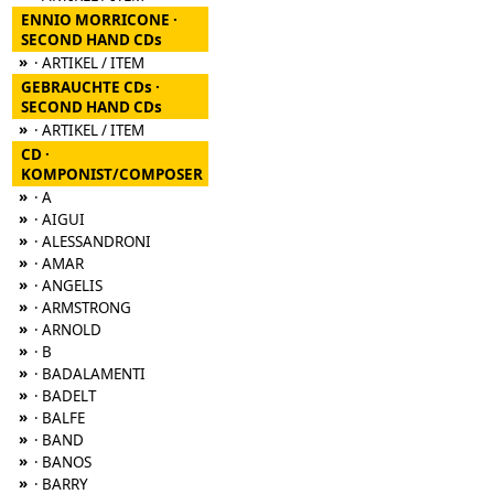
ENNIO MORRICONE ·
SECOND HAND CDs
»
· ARTIKEL / ITEM
GEBRAUCHTE CDs ·
SECOND HAND CDs
»
· ARTIKEL / ITEM
CD ·
KOMPONIST/COMPOSER
»
· A
»
· AIGUI
»
· ALESSANDRONI
»
· AMAR
»
· ANGELIS
»
· ARMSTRONG
»
· ARNOLD
»
· B
»
· BADALAMENTI
»
· BADELT
»
· BALFE
»
· BAND
»
· BANOS
»
· BARRY