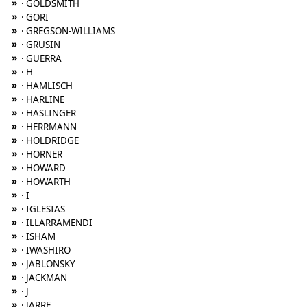
»
· GOLDSMITH
»
· GORI
»
· GREGSON-WILLIAMS
»
· GRUSIN
»
· GUERRA
»
· H
»
· HAMLISCH
»
· HARLINE
»
· HASLINGER
»
· HERRMANN
»
· HOLDRIDGE
»
· HORNER
»
· HOWARD
»
· HOWARTH
»
· I
»
· IGLESIAS
»
· ILLARRAMENDI
»
· ISHAM
»
· IWASHIRO
»
· JABLONSKY
»
· JACKMAN
»
· J
»
· JARRE