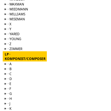
»
· WAXMAN
»
· WIEDMANN
»
· WILLIAMS
»
· WISEMAN
»
· X
»
· Y
»
· YARED
»
· YOUNG
»
· Z
»
· ZIMMER
LP ·
KOMPONIST/COMPOSER
»
· A
»
· B
»
· C
»
· D
»
· E
»
· F
»
· G
»
· H
»
· J
»
· K