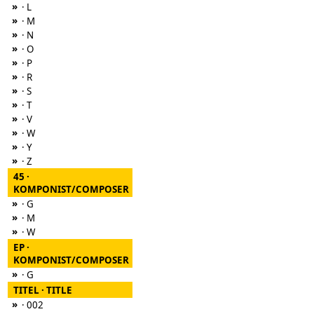
»
· L
»
· M
»
· N
»
· O
»
· P
»
· R
»
· S
»
· T
»
· V
»
· W
»
· Y
»
· Z
45 ·
KOMPONIST/COMPOSER
»
· G
»
· M
»
· W
EP ·
KOMPONIST/COMPOSER
»
· G
TITEL · TITLE
»
· 002