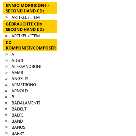
ENNIO MORRICONE ·
SECOND HAND CDs
»
· ARTIKEL / ITEM
GEBRAUCHTE CDs ·
SECOND HAND CDs
»
· ARTIKEL / ITEM
CD ·
KOMPONIST/COMPOSER
»
· A
»
· AIGUI
»
· ALESSANDRONI
»
· AMAR
»
· ANGELIS
»
· ARMSTRONG
»
· ARNOLD
»
· B
»
· BADALAMENTI
»
· BADELT
»
· BALFE
»
· BAND
»
· BANOS
»
· BARRY