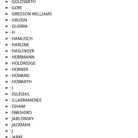
»
· GOLDSMITH
»
· GORI
»
· GREGSON-WILLIAMS
»
· GRUSIN
»
· GUERRA
»
· H
»
· HAMLISCH
»
· HARLINE
»
· HASLINGER
»
· HERRMANN
»
· HOLDRIDGE
»
· HORNER
»
· HOWARD
»
· HOWARTH
»
· I
»
· IGLESIAS
»
· ILLARRAMENDI
»
· ISHAM
»
· IWASHIRO
»
· JABLONSKY
»
· JACKMAN
»
· J
»
· JARRE