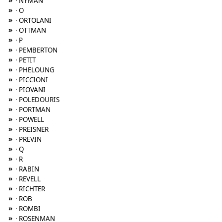
»
· NYMAN
»
· O
»
· ORTOLANI
»
· OTTMAN
»
· P
»
· PEMBERTON
»
· PETIT
»
· PHELOUNG
»
· PICCIONI
»
· PIOVANI
»
· POLEDOURIS
»
· PORTMAN
»
· POWELL
»
· PREISNER
»
· PREVIN
»
· Q
»
· R
»
· RABIN
»
· REVELL
»
· RICHTER
»
· ROB
»
· ROMBI
»
· ROSENMAN