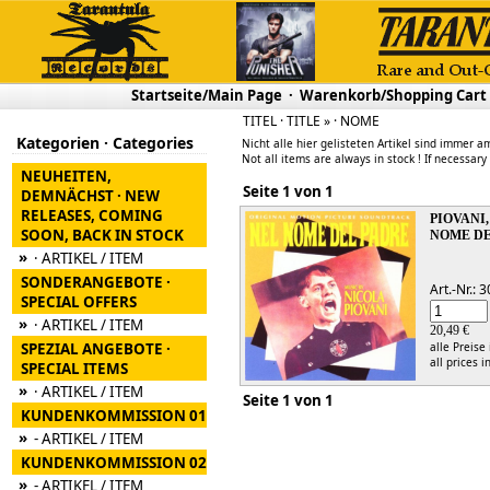
Startseite/Main Page
·
Warenkorb/Shopping Cart
TITEL · TITLE » · NOME
Kategorien · Categories
Nicht alle hier gelisteten Artikel sind immer am
Not all items are always in stock ! If necessary
NEUHEITEN,
Seite 1 von 1
DEMNÄCHST · NEW
RELEASES, COMING
PIOVANI
SOON, BACK IN STOCK
NOME DE
»
· ARTIKEL / ITEM
SONDERANGEBOTE ·
Art.-Nr.:
SPECIAL OFFERS
»
· ARTIKEL / ITEM
20,49 €
SPEZIAL ANGEBOTE ·
alle Preise
all prices i
SPECIAL ITEMS
»
· ARTIKEL / ITEM
Seite 1 von 1
KUNDENKOMMISSION 01
»
- ARTIKEL / ITEM
KUNDENKOMMISSION 02
»
- ARTIKEL / ITEM