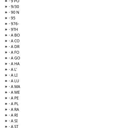
»
· 9 PO
»
· 9/30
»
· 90 N
»
· 95
»
· 976-
»
· 9TH
»
· A BO
»
· A CO
»
· A DR
»
· A FO
»
· A GO
»
· A HA
»
· A L'
»
· A LI
»
· A LU
»
· A MA
»
· A ME
»
· A PE
»
· A PL
»
· A RA
»
· A RI
»
· A SI
»
· A ST