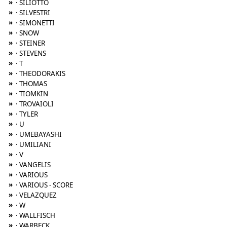
»
· SILIOTTO
»
· SILVESTRI
»
· SIMONETTI
»
· SNOW
»
· STEINER
»
· STEVENS
»
· T
»
· THEODORAKIS
»
· THOMAS
»
· TIOMKIN
»
· TROVAIOLI
»
· TYLER
»
· U
»
· UMEBAYASHI
»
· UMILIANI
»
· V
»
· VANGELIS
»
· VARIOUS
»
· VARIOUS - SCORE
»
· VELAZQUEZ
»
· W
»
· WALLFISCH
»
· WARBECK