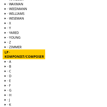
»
· WAXMAN
»
· WIEDMANN
»
· WILLIAMS
»
· WISEMAN
»
· X
»
· Y
»
· YARED
»
· YOUNG
»
· Z
»
· ZIMMER
LP ·
KOMPONIST/COMPOSER
»
· A
»
· B
»
· C
»
· D
»
· E
»
· F
»
· G
»
· H
»
· J
»
· K