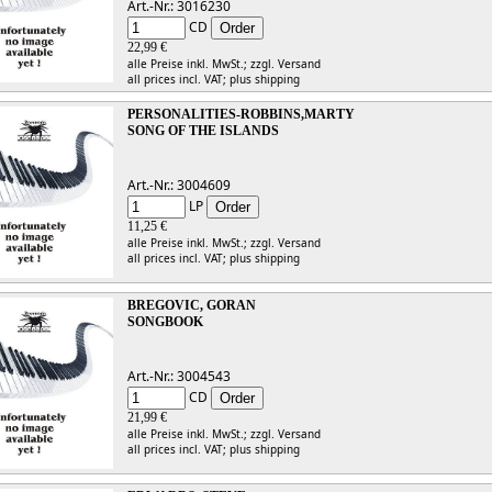
Art.-Nr.: 3016230
CD
22,99 €
alle Preise inkl. MwSt.;
zzgl. Versand
all prices incl. VAT;
plus shipping
PERSONALITIES-ROBBINS,MARTY
SONG OF THE ISLANDS
Art.-Nr.: 3004609
LP
11,25 €
alle Preise inkl. MwSt.;
zzgl. Versand
all prices incl. VAT;
plus shipping
BREGOVIC, GORAN
SONGBOOK
Art.-Nr.: 3004543
CD
21,99 €
alle Preise inkl. MwSt.;
zzgl. Versand
all prices incl. VAT;
plus shipping