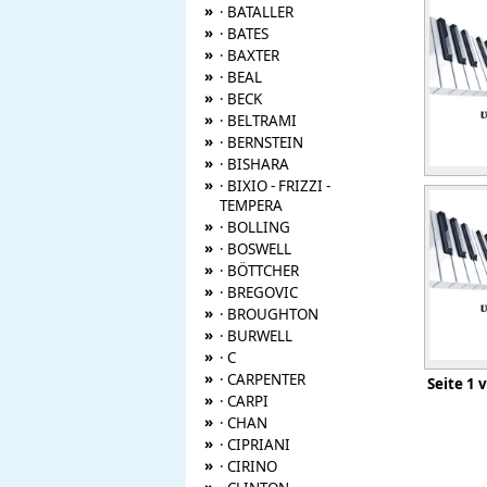
»
· BATALLER
»
· BATES
»
· BAXTER
»
· BEAL
»
· BECK
»
· BELTRAMI
»
· BERNSTEIN
»
· BISHARA
»
· BIXIO - FRIZZI -
TEMPERA
»
· BOLLING
»
· BOSWELL
»
· BÖTTCHER
»
· BREGOVIC
»
· BROUGHTON
»
· BURWELL
»
· C
»
· CARPENTER
Seite
»
· CARPI
»
· CHAN
»
· CIPRIANI
»
· CIRINO