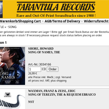
Warenkorb/Shopping Cart
·
AGB/Terms of Delivery
·
Widerrufsrecht
ITLE » · SONG
ier gelisteten Artikel sind immer am Lager ! Bitte ggf. per Email Stock-Status vor der Bestell
s are always in stock ! If necessary please request stock status before placing an order.
 1 von 1
SHORE, HOWARD
SONG OF NAMES, THE
Art.-Nr.: 3034166
CD
26,99 €
alle Preise inkl. MwSt.;
zzgl. Versand
all prices incl. VAT;
plus shipping
WAXMAN, FRANZ & ZEISL, ERIC
SONG OF TEREZIN, THE & REQUIEM EBRAICO
NST