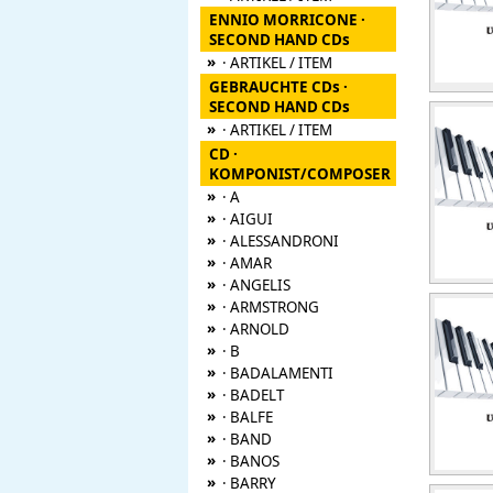
ENNIO MORRICONE ·
SECOND HAND CDs
»
· ARTIKEL / ITEM
GEBRAUCHTE CDs ·
SECOND HAND CDs
»
· ARTIKEL / ITEM
CD ·
KOMPONIST/COMPOSER
»
· A
»
· AIGUI
»
· ALESSANDRONI
»
· AMAR
»
· ANGELIS
»
· ARMSTRONG
»
· ARNOLD
»
· B
»
· BADALAMENTI
»
· BADELT
»
· BALFE
»
· BAND
»
· BANOS
»
· BARRY