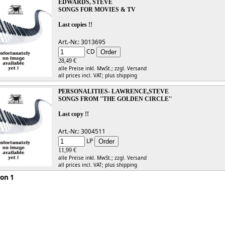
EDWARDS, STEVE
SONGS FOR MOVIES & TV
Last copies !!
Art.-Nr.: 3013695
CD
28,49 €
alle Preise inkl. MwSt.;
zzgl. Versand
all prices incl. VAT;
plus shipping
PERSONALITIES- LAWRENCE,STEVE
SONGS FROM ''THE GOLDEN CIRCLE''
Last copy !!
Art.-Nr.: 3004511
LP
11,99 €
alle Preise inkl. MwSt.;
zzgl. Versand
all prices incl. VAT;
plus shipping
 1 von 1