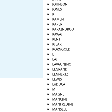
»
· JOHNSON
»
· JONES
»
· K
»
· KAMEN
»
· KAPER
»
· KARAINDROU
»
· KAWAI
»
· KENT
»
· KILAR
»
· KORNGOLD
»
· L
»
· LAI
»
· LAVAGNINO
»
· LEGRAND
»
· LENNERTZ
»
· LEWIS
»
· LoDUCA
»
· M
»
· MAGNE
»
· MANCINI
»
· MANFREDINI
»
· MANSELL