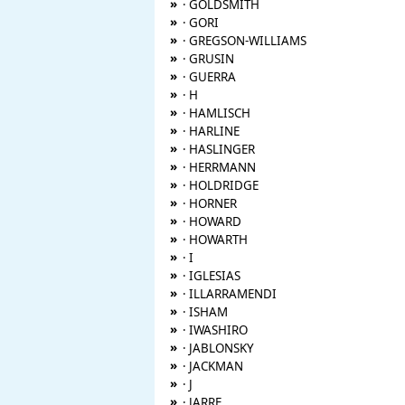
»
· GOLDSMITH
»
· GORI
»
· GREGSON-WILLIAMS
»
· GRUSIN
»
· GUERRA
»
· H
»
· HAMLISCH
»
· HARLINE
»
· HASLINGER
»
· HERRMANN
»
· HOLDRIDGE
»
· HORNER
»
· HOWARD
»
· HOWARTH
»
· I
»
· IGLESIAS
»
· ILLARRAMENDI
»
· ISHAM
»
· IWASHIRO
»
· JABLONSKY
»
· JACKMAN
»
· J
»
· JARRE