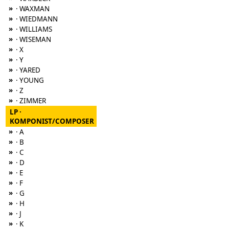
»
· WAXMAN
»
· WIEDMANN
»
· WILLIAMS
»
· WISEMAN
»
· X
»
· Y
»
· YARED
»
· YOUNG
»
· Z
»
· ZIMMER
LP ·
KOMPONIST/COMPOSER
»
· A
»
· B
»
· C
»
· D
»
· E
»
· F
»
· G
»
· H
»
· J
»
· K