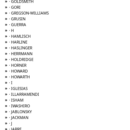
»
· GOLDSMITH
»
· GORI
»
· GREGSON-WILLIAMS
»
· GRUSIN
»
· GUERRA
»
· H
»
· HAMLISCH
»
· HARLINE
»
· HASLINGER
»
· HERRMANN
»
· HOLDRIDGE
»
· HORNER
»
· HOWARD
»
· HOWARTH
»
· I
»
· IGLESIAS
»
· ILLARRAMENDI
»
· ISHAM
»
· IWASHIRO
»
· JABLONSKY
»
· JACKMAN
»
· J
»
· JARRE