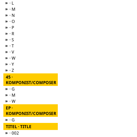
»
· L
»
· M
»
· N
»
· O
»
· P
»
· R
»
· S
»
· T
»
· V
»
· W
»
· Y
»
· Z
45 ·
KOMPONIST/COMPOSER
»
· G
»
· M
»
· W
EP ·
KOMPONIST/COMPOSER
»
· G
TITEL · TITLE
»
· 002