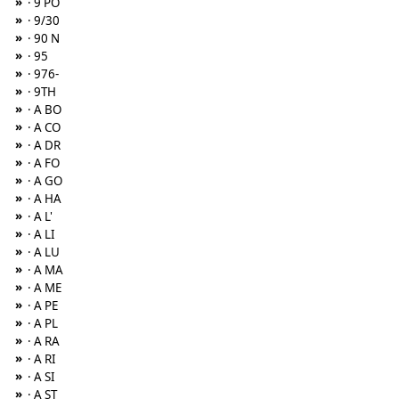
»
· 9 PO
»
· 9/30
»
· 90 N
»
· 95
»
· 976-
»
· 9TH
»
· A BO
»
· A CO
»
· A DR
»
· A FO
»
· A GO
»
· A HA
»
· A L'
»
· A LI
»
· A LU
»
· A MA
»
· A ME
»
· A PE
»
· A PL
»
· A RA
»
· A RI
»
· A SI
»
· A ST