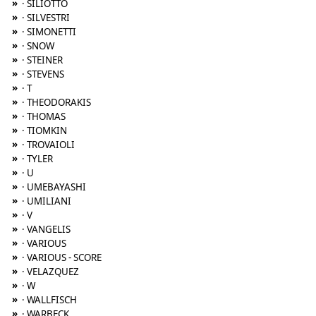
»
· SILIOTTO
»
· SILVESTRI
»
· SIMONETTI
»
· SNOW
»
· STEINER
»
· STEVENS
»
· T
»
· THEODORAKIS
»
· THOMAS
»
· TIOMKIN
»
· TROVAIOLI
»
· TYLER
»
· U
»
· UMEBAYASHI
»
· UMILIANI
»
· V
»
· VANGELIS
»
· VARIOUS
»
· VARIOUS - SCORE
»
· VELAZQUEZ
»
· W
»
· WALLFISCH
»
· WARBECK