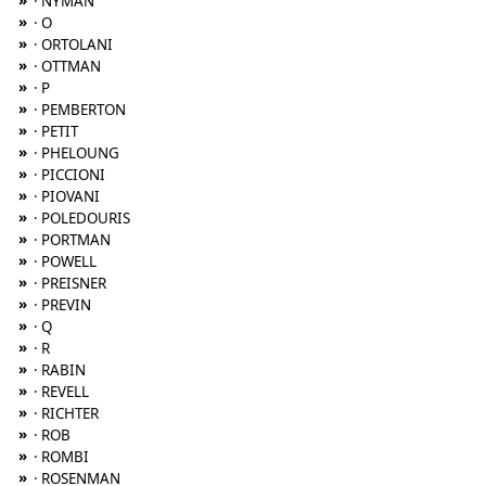
»
· NYMAN
»
· O
»
· ORTOLANI
»
· OTTMAN
»
· P
»
· PEMBERTON
»
· PETIT
»
· PHELOUNG
»
· PICCIONI
»
· PIOVANI
»
· POLEDOURIS
»
· PORTMAN
»
· POWELL
»
· PREISNER
»
· PREVIN
»
· Q
»
· R
»
· RABIN
»
· REVELL
»
· RICHTER
»
· ROB
»
· ROMBI
»
· ROSENMAN