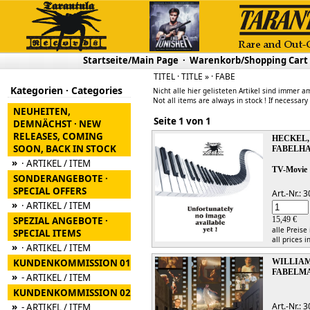
Startseite/Main Page
·
Warenkorb/Shopping Cart
TITEL · TITLE » · FABE
Kategorien · Categories
Nicht alle hier gelisteten Artikel sind immer am
Not all items are always in stock ! If necessary
NEUHEITEN,
Seite 1 von 1
DEMNÄCHST · NEW
RELEASES, COMING
HECKEL,
SOON, BACK IN STOCK
FABELH
»
· ARTIKEL / ITEM
TV-Movie
SONDERANGEBOTE ·
SPECIAL OFFERS
Art.-Nr.:
»
· ARTIKEL / ITEM
SPEZIAL ANGEBOTE ·
15,49 €
alle Preise
SPECIAL ITEMS
all prices i
»
· ARTIKEL / ITEM
KUNDENKOMMISSION 01
WILLIAM
FABELMA
»
- ARTIKEL / ITEM
KUNDENKOMMISSION 02
»
Art.-Nr.:
- ARTIKEL / ITEM