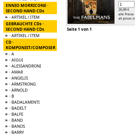
ENNIO MORRICONE ·
26,99 €
SECOND HAND CDs
alle Preise
»
· ARTIKEL / ITEM
all prices i
GEBRAUCHTE CDs ·
SECOND HAND CDs
Seite 1 von 1
»
· ARTIKEL / ITEM
CD ·
KOMPONIST/COMPOSER
»
· A
»
· AIGUI
»
· ALESSANDRONI
»
· AMAR
»
· ANGELIS
»
· ARMSTRONG
»
· ARNOLD
»
· B
»
· BADALAMENTI
»
· BADELT
»
· BALFE
»
· BAND
»
· BANOS
»
· BARRY