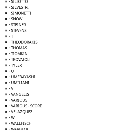
»
· SILIOTTO
»
· SILVESTRI
»
· SIMONETTI
»
· SNOW
»
· STEINER
»
· STEVENS
»
· T
»
· THEODORAKIS
»
· THOMAS
»
· TIOMKIN
»
· TROVAIOLI
»
· TYLER
»
· U
»
· UMEBAYASHI
»
· UMILIANI
»
· V
»
· VANGELIS
»
· VARIOUS
»
· VARIOUS - SCORE
»
· VELAZQUEZ
»
· W
»
· WALLFISCH
»
· WARBECK