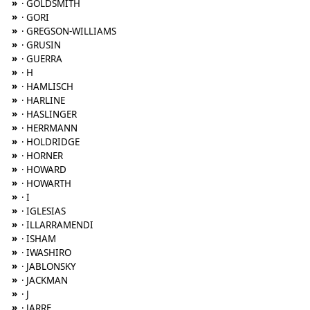
»
· GOLDSMITH
»
· GORI
»
· GREGSON-WILLIAMS
»
· GRUSIN
»
· GUERRA
»
· H
»
· HAMLISCH
»
· HARLINE
»
· HASLINGER
»
· HERRMANN
»
· HOLDRIDGE
»
· HORNER
»
· HOWARD
»
· HOWARTH
»
· I
»
· IGLESIAS
»
· ILLARRAMENDI
»
· ISHAM
»
· IWASHIRO
»
· JABLONSKY
»
· JACKMAN
»
· J
»
· JARRE