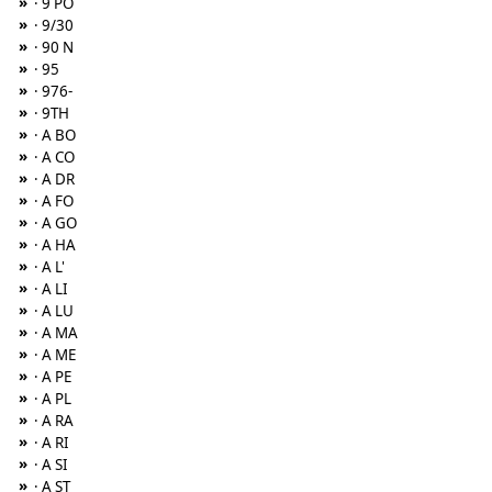
»
· 9 PO
»
· 9/30
»
· 90 N
»
· 95
»
· 976-
»
· 9TH
»
· A BO
»
· A CO
»
· A DR
»
· A FO
»
· A GO
»
· A HA
»
· A L'
»
· A LI
»
· A LU
»
· A MA
»
· A ME
»
· A PE
»
· A PL
»
· A RA
»
· A RI
»
· A SI
»
· A ST