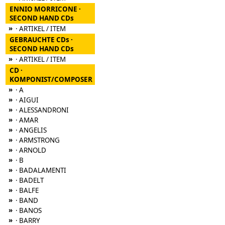
ENNIO MORRICONE ·
SECOND HAND CDs
»
· ARTIKEL / ITEM
GEBRAUCHTE CDs ·
SECOND HAND CDs
»
· ARTIKEL / ITEM
CD ·
KOMPONIST/COMPOSER
»
· A
»
· AIGUI
»
· ALESSANDRONI
»
· AMAR
»
· ANGELIS
»
· ARMSTRONG
»
· ARNOLD
»
· B
»
· BADALAMENTI
»
· BADELT
»
· BALFE
»
· BAND
»
· BANOS
»
· BARRY