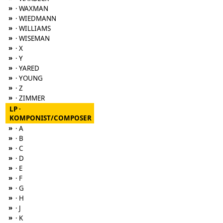
»
· WAXMAN
»
· WIEDMANN
»
· WILLIAMS
»
· WISEMAN
»
· X
»
· Y
»
· YARED
»
· YOUNG
»
· Z
»
· ZIMMER
LP ·
KOMPONIST/COMPOSER
»
· A
»
· B
»
· C
»
· D
»
· E
»
· F
»
· G
»
· H
»
· J
»
· K