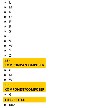
»
· L
»
· M
»
· N
»
· O
»
· P
»
· R
»
· S
»
· T
»
· V
»
· W
»
· Y
»
· Z
45 ·
KOMPONIST/COMPOSER
»
· G
»
· M
»
· W
EP ·
KOMPONIST/COMPOSER
»
· G
TITEL · TITLE
»
· 002