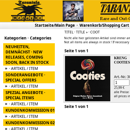
Startseite/Main Page
·
Warenkorb/Shopping Cart
TITEL · TITLE » · COOT
Kategorien · Categories
Nicht alle hier gelisteten Artikel sind immer am
Not all items are always in stock ! If necessary
NEUHEITEN,
Seite 1 von 1
DEMNÄCHST · NEW
RELEASES, COMING
KRENG
SOON, BACK IN STOCK
COOTIE
»
· ARTIKEL / ITEM
SONDERANGEBOTE ·
Art.-Nr.:
SPECIAL OFFERS
»
· ARTIKEL / ITEM
25,99 €
SPEZIAL ANGEBOTE ·
alle Preise
all prices i
SPECIAL ITEMS
»
· ARTIKEL / ITEM
Seite 1 von 1
KUNDENKOMMISSION 01
»
- ARTIKEL / ITEM
KUNDENKOMMISSION 02
»
- ARTIKEL / ITEM