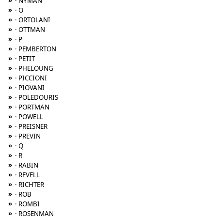
»
· NYMAN
»
· O
»
· ORTOLANI
»
· OTTMAN
»
· P
»
· PEMBERTON
»
· PETIT
»
· PHELOUNG
»
· PICCIONI
»
· PIOVANI
»
· POLEDOURIS
»
· PORTMAN
»
· POWELL
»
· PREISNER
»
· PREVIN
»
· Q
»
· R
»
· RABIN
»
· REVELL
»
· RICHTER
»
· ROB
»
· ROMBI
»
· ROSENMAN