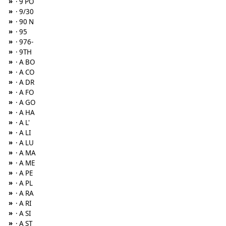
»
· 9 PO
»
· 9/30
»
· 90 N
»
· 95
»
· 976-
»
· 9TH
»
· A BO
»
· A CO
»
· A DR
»
· A FO
»
· A GO
»
· A HA
»
· A L'
»
· A LI
»
· A LU
»
· A MA
»
· A ME
»
· A PE
»
· A PL
»
· A RA
»
· A RI
»
· A SI
»
· A ST