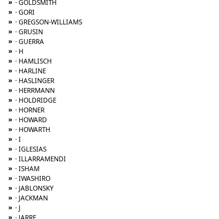
»
· GOLDSMITH
»
· GORI
»
· GREGSON-WILLIAMS
»
· GRUSIN
»
· GUERRA
»
· H
»
· HAMLISCH
»
· HARLINE
»
· HASLINGER
»
· HERRMANN
»
· HOLDRIDGE
»
· HORNER
»
· HOWARD
»
· HOWARTH
»
· I
»
· IGLESIAS
»
· ILLARRAMENDI
»
· ISHAM
»
· IWASHIRO
»
· JABLONSKY
»
· JACKMAN
»
· J
»
· JARRE