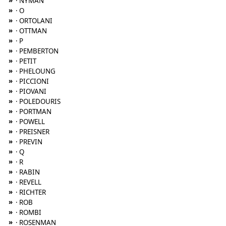
»
· NYMAN
»
· O
»
· ORTOLANI
»
· OTTMAN
»
· P
»
· PEMBERTON
»
· PETIT
»
· PHELOUNG
»
· PICCIONI
»
· PIOVANI
»
· POLEDOURIS
»
· PORTMAN
»
· POWELL
»
· PREISNER
»
· PREVIN
»
· Q
»
· R
»
· RABIN
»
· REVELL
»
· RICHTER
»
· ROB
»
· ROMBI
»
· ROSENMAN