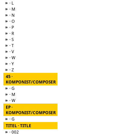
»
· L
»
· M
»
· N
»
· O
»
· P
»
· R
»
· S
»
· T
»
· V
»
· W
»
· Y
»
· Z
45 ·
KOMPONIST/COMPOSER
»
· G
»
· M
»
· W
EP ·
KOMPONIST/COMPOSER
»
· G
TITEL · TITLE
»
· 002