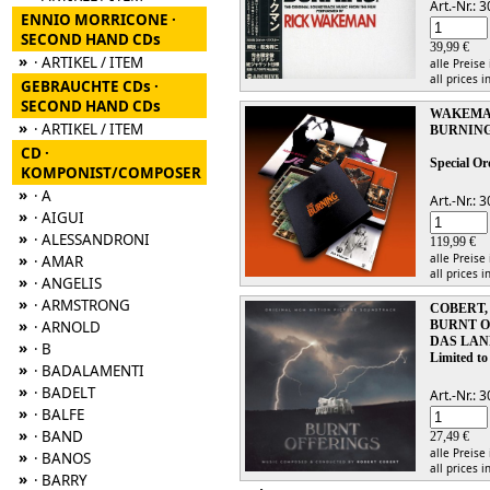
Art.-Nr.:
ENNIO MORRICONE ·
SECOND HAND CDs
39,99 €
»
· ARTIKEL / ITEM
alle Preise
all prices i
GEBRAUCHTE CDs ·
SECOND HAND CDs
WAKEMA
»
· ARTIKEL / ITEM
BURNING
CD ·
Special Or
KOMPONIST/COMPOSER
»
· A
Art.-Nr.:
»
· AIGUI
»
· ALESSANDRONI
119,99 €
»
alle Preise
· AMAR
all prices i
»
· ANGELIS
»
· ARMSTRONG
COBERT,
»
· ARNOLD
BURNT O
DAS LAN
»
· B
Limited to
»
· BADALAMENTI
»
· BADELT
Art.-Nr.:
»
· BALFE
»
· BAND
27,49 €
alle Preise
»
· BANOS
all prices i
»
· BARRY