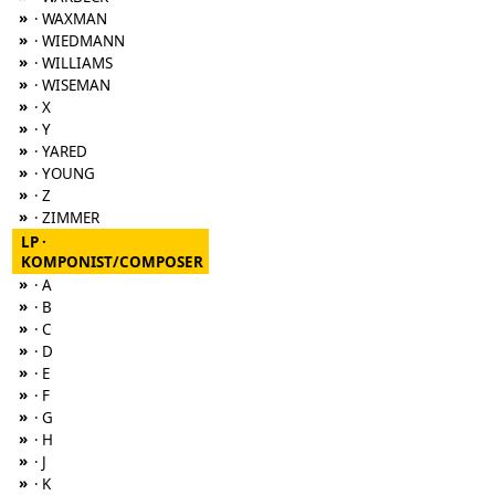
»
· WAXMAN
»
· WIEDMANN
»
· WILLIAMS
»
· WISEMAN
»
· X
»
· Y
»
· YARED
»
· YOUNG
»
· Z
»
· ZIMMER
LP ·
KOMPONIST/COMPOSER
»
· A
»
· B
»
· C
»
· D
»
· E
»
· F
»
· G
»
· H
»
· J
»
· K