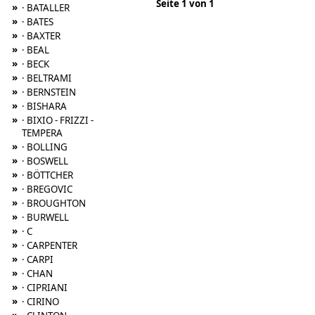
Seite 1 von 1
»
· BATALLER
»
· BATES
»
· BAXTER
»
· BEAL
»
· BECK
»
· BELTRAMI
»
· BERNSTEIN
»
· BISHARA
»
· BIXIO - FRIZZI -
TEMPERA
»
· BOLLING
»
· BOSWELL
»
· BÖTTCHER
»
· BREGOVIC
»
· BROUGHTON
»
· BURWELL
»
· C
»
· CARPENTER
»
· CARPI
»
· CHAN
»
· CIPRIANI
»
· CIRINO