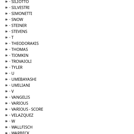
»
· SILIOTTO
»
· SILVESTRI
»
· SIMONETTI
»
· SNOW
»
· STEINER
»
· STEVENS
»
· T
»
· THEODORAKIS
»
· THOMAS
»
· TIOMKIN
»
· TROVAIOLI
»
· TYLER
»
· U
»
· UMEBAYASHI
»
· UMILIANI
»
· V
»
· VANGELIS
»
· VARIOUS
»
· VARIOUS - SCORE
»
· VELAZQUEZ
»
· W
»
· WALLFISCH
»
· WARBECK