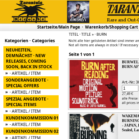
Startseite/Main Page
·
Warenkorb/Shopping Cart
TITEL · TITLE » · BURN
Kategorien · Categories
Nicht alle hier gelisteten Artikel sind immer am
Not all items are always in stock ! If necessary
NEUHEITEN,
Seite 1 von 1
DEMNÄCHST · NEW
RELEASES, COMING
BURWEL
SOON, BACK IN STOCK
BURN AF
»
· ARTIKEL / ITEM
SONDERANGEBOTE ·
Art.-Nr.:
SPECIAL OFFERS
»
· ARTIKEL / ITEM
27,49 €
SPEZIAL ANGEBOTE ·
alle Preise
all prices i
SPECIAL ITEMS
»
· ARTIKEL / ITEM
WAKEMA
KUNDENKOMMISSION 01
BURNING
»
- ARTIKEL / ITEM
- JAPAN,
Sealed, La
KUNDENKOMMISSION 02
»
- ARTIKEL / ITEM