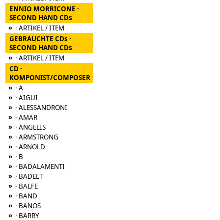
ENNIO MORRICONE ·
SECOND HAND CDs
»
· ARTIKEL / ITEM
GEBRAUCHTE CDs ·
SECOND HAND CDs
»
· ARTIKEL / ITEM
CD ·
KOMPONIST/COMPOSER
»
· A
»
· AIGUI
»
· ALESSANDRONI
»
· AMAR
»
· ANGELIS
»
· ARMSTRONG
»
· ARNOLD
»
· B
»
· BADALAMENTI
»
· BADELT
»
· BALFE
»
· BAND
»
· BANOS
»
· BARRY