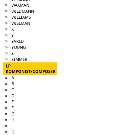
»
· WAXMAN
»
· WIEDMANN
»
· WILLIAMS
»
· WISEMAN
»
· X
»
· Y
»
· YARED
»
· YOUNG
»
· Z
»
· ZIMMER
LP ·
KOMPONIST/COMPOSER
»
· A
»
· B
»
· C
»
· D
»
· E
»
· F
»
· G
»
· H
»
· J
»
· K