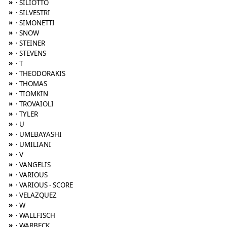
»
· SILIOTTO
»
· SILVESTRI
»
· SIMONETTI
»
· SNOW
»
· STEINER
»
· STEVENS
»
· T
»
· THEODORAKIS
»
· THOMAS
»
· TIOMKIN
»
· TROVAIOLI
»
· TYLER
»
· U
»
· UMEBAYASHI
»
· UMILIANI
»
· V
»
· VANGELIS
»
· VARIOUS
»
· VARIOUS - SCORE
»
· VELAZQUEZ
»
· W
»
· WALLFISCH
»
· WARBECK