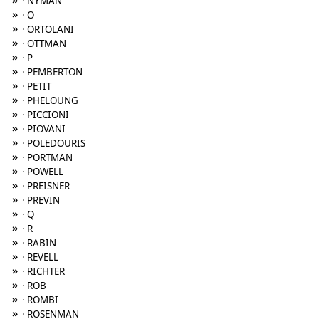
»
· NYMAN
»
· O
»
· ORTOLANI
»
· OTTMAN
»
· P
»
· PEMBERTON
»
· PETIT
»
· PHELOUNG
»
· PICCIONI
»
· PIOVANI
»
· POLEDOURIS
»
· PORTMAN
»
· POWELL
»
· PREISNER
»
· PREVIN
»
· Q
»
· R
»
· RABIN
»
· REVELL
»
· RICHTER
»
· ROB
»
· ROMBI
»
· ROSENMAN