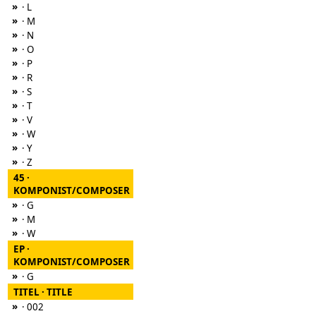
»
· L
»
· M
»
· N
»
· O
»
· P
»
· R
»
· S
»
· T
»
· V
»
· W
»
· Y
»
· Z
45 ·
KOMPONIST/COMPOSER
»
· G
»
· M
»
· W
EP ·
KOMPONIST/COMPOSER
»
· G
TITEL · TITLE
»
· 002