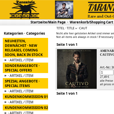
Startseite/Main Page
·
Warenkorb/Shopping Cart
TITEL · TITLE » · CAUT
Kategorien · Categories
Nicht alle hier gelisteten Artikel sind immer am
Not all items are always in stock ! If necessary
NEUHEITEN,
Seite 1 von 1
DEMNÄCHST · NEW
RELEASES, COMING
AMENAB
SOON, BACK IN STOCK
CAUTIVO
»
· ARTIKEL / ITEM
SONDERANGEBOTE ·
Art.-Nr.:
SPECIAL OFFERS
»
· ARTIKEL / ITEM
27,49 €
SPEZIAL ANGEBOTE ·
alle Preise
all prices i
SPECIAL ITEMS
»
· ARTIKEL / ITEM
Seite 1 von 1
KUNDENKOMMISSION 01
»
- ARTIKEL / ITEM
KUNDENKOMMISSION 02
»
- ARTIKEL / ITEM