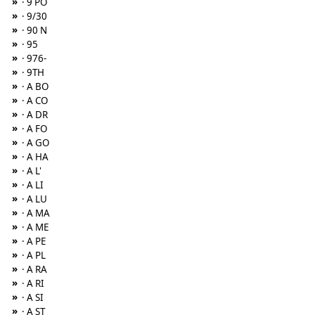
»
· 9 PO
»
· 9/30
»
· 90 N
»
· 95
»
· 976-
»
· 9TH
»
· A BO
»
· A CO
»
· A DR
»
· A FO
»
· A GO
»
· A HA
»
· A L'
»
· A LI
»
· A LU
»
· A MA
»
· A ME
»
· A PE
»
· A PL
»
· A RA
»
· A RI
»
· A SI
»
· A ST