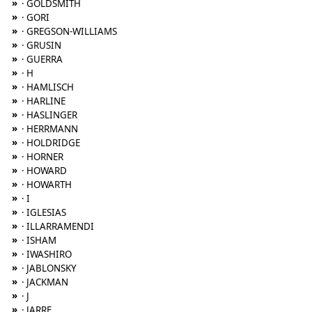
»
· GOLDSMITH
»
· GORI
»
· GREGSON-WILLIAMS
»
· GRUSIN
»
· GUERRA
»
· H
»
· HAMLISCH
»
· HARLINE
»
· HASLINGER
»
· HERRMANN
»
· HOLDRIDGE
»
· HORNER
»
· HOWARD
»
· HOWARTH
»
· I
»
· IGLESIAS
»
· ILLARRAMENDI
»
· ISHAM
»
· IWASHIRO
»
· JABLONSKY
»
· JACKMAN
»
· J
»
· JARRE