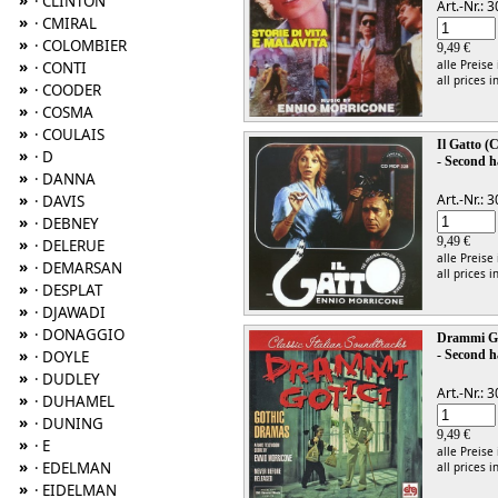
»
· CLINTON
Art.-Nr.:
»
· CMIRAL
»
· COLOMBIER
9,49 €
»
alle Preise
· CONTI
all prices i
»
· COODER
»
· COSMA
»
· COULAIS
Il Gatto (
»
· D
- Second h
»
· DANNA
»
Art.-Nr.:
· DAVIS
»
· DEBNEY
9,49 €
»
· DELERUE
alle Preise
»
· DEMARSAN
all prices i
»
· DESPLAT
»
· DJAWADI
»
· DONAGGIO
Drammi Go
»
· DOYLE
- Second h
»
· DUDLEY
Art.-Nr.:
»
· DUHAMEL
»
· DUNING
9,49 €
»
· E
alle Preise
»
· EDELMAN
all prices i
»
· EIDELMAN