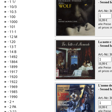
»
· 1 1/
- Second h
»
· 10/3
Art.-Nr.:
»
· 10.5
»
· 100
16,99 €
»
· 1000
alle Preise
»
· 101
all prices i
»
· 11-1
»
· 12 M
»
· 120
La notte e
- Second h
»
· 13 T
»
· 14 B
Art.-Nr.:
»
· 1492
»
· 1864
16,99 €
»
· 1899
alle Preise
»
all prices i
· 1917
»
· 1920
»
· 1922
L'uomo dell
»
· 1969
- Second h
»
· 1985
»
· 1990
Art.-Nr.:
»
· 2 +
»
· 2 PA
19,99 €
»
alle Preise
· 2:22