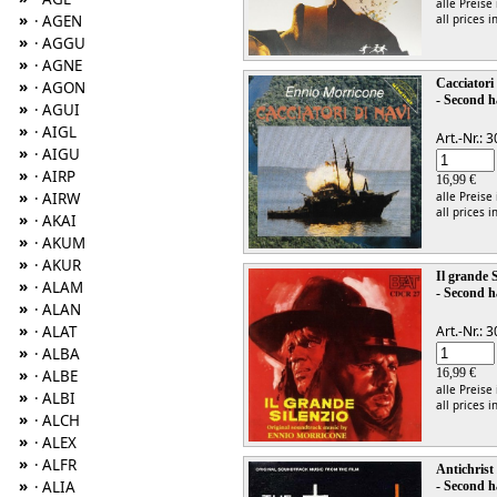
alle Preise
»
all prices i
· AGEN
»
· AGGU
»
· AGNE
Cacciatori
»
· AGON
- Second h
»
· AGUI
»
· AIGL
Art.-Nr.:
»
· AIGU
»
· AIRP
16,99 €
»
alle Preise
· AIRW
all prices i
»
· AKAI
»
· AKUM
»
· AKUR
Il grande 
»
· ALAM
- Second h
»
· ALAN
»
Art.-Nr.:
· ALAT
»
· ALBA
16,99 €
»
· ALBE
alle Preise
»
· ALBI
all prices i
»
· ALCH
»
· ALEX
»
· ALFR
Antichrist
»
· ALIA
- Second h