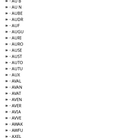
»
· AU B
»
· AU N
»
· AUBE
»
· AUDR
»
· AUF
»
· AUGU
»
· AURI
»
· AURO
»
· AUSE
»
· AUST
»
· AUTO
»
· AUTU
»
· AUX
»
· AVAL
»
· AVAN
»
· AVAT
»
· AVEN
»
· AVER
»
· AVIA
»
· AVVE
»
· AWAK
»
· AWFU
»
· AXEL