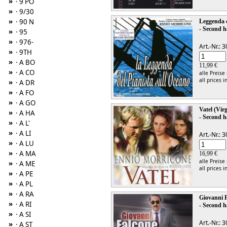
»
· 9 PO
»
· 9/30
»
· 90 N
Leggenda d
- Second h
»
· 95
»
· 976-
Art.-Nr.:
»
· 9TH
»
· A BO
11,99 €
»
· A CO
alle Preise
all prices i
»
· A DR
»
· A FO
»
· A GO
Vatel (Vir
»
· A HA
- Second h
»
· A L'
»
· A LI
Art.-Nr.:
»
· A LU
»
· A MA
16,99 €
alle Preise
»
· A ME
all prices i
»
· A PE
»
· A PL
»
· A RA
Giovanni 
»
· A RI
- Second h
»
· A SI
Art.-Nr.:
»
· A ST