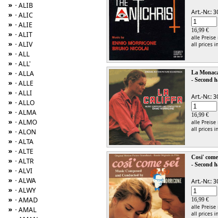
»
· ALIB
Art.-Nr.:
»
· ALIC
»
· ALIE
16,99 €
»
· ALIT
alle Preise
»
· ALIV
all prices i
»
· ALL
»
· ALL'
»
La Monaca 
· ALLA
- Second h
»
· ALLE
»
· ALLI
Art.-Nr.:
»
· ALLO
»
· ALMA
16,99 €
»
· ALMO
alle Preise
all prices i
»
· ALON
»
· ALTA
»
· ALTE
Cosi' come
»
· ALTR
- Second h
»
· ALVI
»
· ALWA
Art.-Nr.:
»
· ALWY
»
· AMAD
16,99 €
alle Preise
»
· AMAL
all prices i