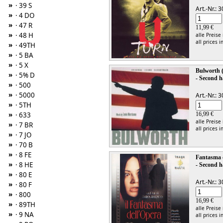
»
· 39 S
Art.-Nr.:
»
· 4 DO
»
· 47 R
11,99 €
»
· 48 H
alle Preise
all prices i
»
· 49TH
»
· 5 BA
»
· 5 X
Bulworth
»
· 5% D
- Second h
»
· 500
»
· 5000
Art.-Nr.:
»
· 5TH
»
· 633
16,99 €
alle Preise
»
· 7 BR
all prices i
»
· 7 JO
»
· 70 B
»
· 8 FE
Fantasma 
»
· 8 HE
- Second h
»
· 80 E
Art.-Nr.:
»
· 80 F
»
· 800
16,99 €
»
· 89TH
alle Preise
»
· 9 NA
all prices i