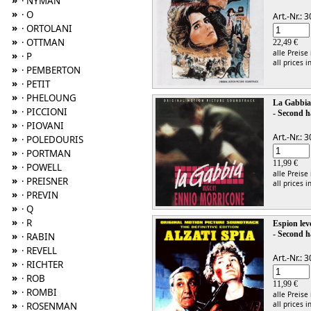
»
· NYMAN
»
· O
Art.-Nr.:
»
· ORTOLANI
»
· OTTMAN
22,49 €
alle Preise
»
· P
all prices i
»
· PEMBERTON
»
· PETIT
»
· PHELOUNG
La Gabbi
»
· PICCIONI
- Second h
»
· PIOVANI
Art.-Nr.:
»
· POLEDOURIS
»
· PORTMAN
11,99 €
»
· POWELL
alle Preise
»
· PREISNER
all prices i
»
· PREVIN
»
· Q
»
· R
Espion leve
- Second h
»
· RABIN
»
· REVELL
Art.-Nr.:
»
· RICHTER
»
· ROB
11,99 €
»
· ROMBI
alle Preise
»
all prices i
· ROSENMAN