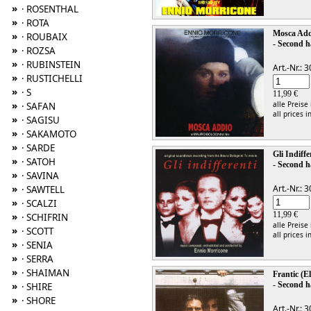
»
· ROSENTHAL
»
· ROTA
Mosca Add
»
· ROUBAIX
- Second h
»
· ROZSA
»
· RUBINSTEIN
Art.-Nr.:
»
· RUSTICHELLI
»
· S
11,99 €
»
alle Preise
· SAFAN
all prices i
»
· SAGISU
»
· SAKAMOTO
»
· SARDE
Gli Indiff
»
· SATOH
- Second h
»
· SAVINA
»
Art.-Nr.:
· SAWTELL
»
· SCALZI
11,99 €
»
· SCHIFRIN
alle Preise
»
· SCOTT
all prices i
»
· SENIA
»
· SERRA
»
· SHAIMAN
Frantic (E
- Second h
»
· SHIRE
»
· SHORE
Art.-Nr.: