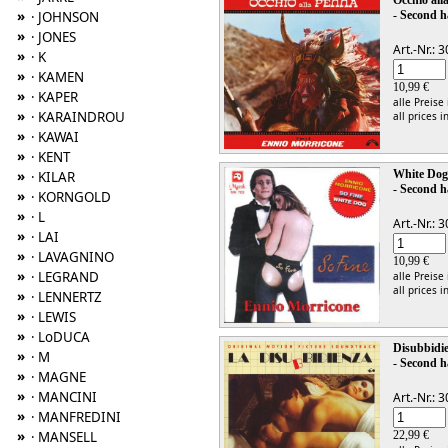
Occhio all
»
· JOHNSON
- Second h
»
· JONES
Art.-Nr.:
»
· K
»
· KAMEN
10,99 €
»
· KAPER
alle Preise
»
· KARAINDROU
all prices i
»
· KAWAI
»
· KENT
»
White Dog 
· KILAR
- Second h
»
· KORNGOLD
»
· L
Art.-Nr.:
»
· LAI
»
· LAVAGNINO
10,99 €
»
· LEGRAND
alle Preise
all prices i
»
· LENNERTZ
»
· LEWIS
»
· LoDUCA
Disubbidi
»
· M
- Second h
»
· MAGNE
»
· MANCINI
Art.-Nr.:
»
· MANFREDINI
»
· MANSELL
22,99 €