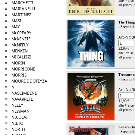
alle Preise
»
· MARCHETTI
all prices i
»
· MARIANELLI
»
· MARTINEZ
»
· MASI
The Thing
»
· MAY
- Second h
»
· McCREARY
Art.-Nr.:
»
· McKENZIE
»
· McNEELY
22,99 €
»
· MENKEN
alle Preise
»
· MICALIZZI
all prices i
»
· MORIN
»
· MORRICONE
»
· MORRIS
Treasure 
- Second h
»
· MOURE DE OTEYZA
»
· N
Art.-Nr.:
»
· NASCIMBENE
»
· NAVARRETE
11,99 €
»
· NEELY
alle Preise
all prices i
»
· NEWMAN
»
· NICOLAI
»
· NIETO
Sahara (I
»
· NORTH
- Second h