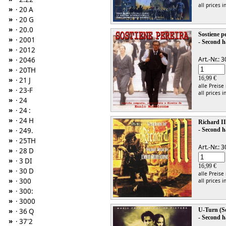
all prices i
»
· 20 A
»
· 20 G
»
· 20.0
Sostiene p
»
· 2001
- Second h
»
· 2012
»
Art.-Nr.:
· 2046
»
· 20TH
16,99 €
»
· 21 J
alle Preise
»
· 23-F
all prices i
»
· 24
»
· 24 :
»
· 24 H
Richard II
»
· 249.
- Second h
»
· 25TH
Art.-Nr.:
»
· 28 D
»
· 3 DI
16,99 €
»
· 30 D
alle Preise
»
· 300
all prices i
»
· 300:
»
· 3000
»
U-Turn (S
· 36 Q
- Second h
»
· 37'2