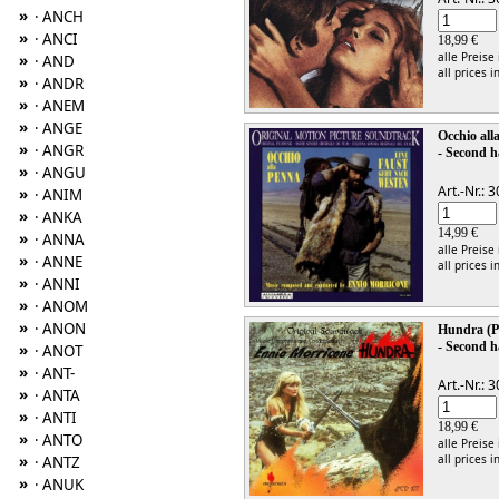
»
· ANCH
»
· ANCI
18,99 €
alle Preise
»
· AND
all prices i
»
· ANDR
»
· ANEM
»
· ANGE
Occhio al
»
· ANGR
- Second h
»
· ANGU
Art.-Nr.:
»
· ANIM
»
· ANKA
14,99 €
»
· ANNA
alle Preise
»
· ANNE
all prices i
»
· ANNI
»
· ANOM
»
· ANON
Hundra (P
- Second h
»
· ANOT
»
· ANT-
Art.-Nr.:
»
· ANTA
»
· ANTI
18,99 €
»
· ANTO
alle Preise
all prices i
»
· ANTZ
»
· ANUK