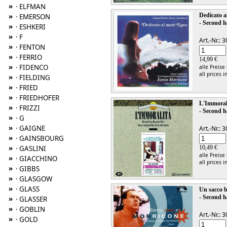
»
· ELFMAN
»
Dedicato a
· EMERSON
- Second h
»
· ESHKERI
»
· F
Art.-Nr.:
»
· FENTON
»
· FERRIO
14,99 €
»
· FIDENCO
alle Preise
all prices i
»
· FIELDING
»
· FRIED
»
· FRIEDHOFER
L'Immoral
»
· FRIZZI
- Second h
»
· G
»
· GAIGNE
Art.-Nr.:
»
· GAINSBOURG
»
· GASLINI
10,49 €
alle Preise
»
· GIACCHINO
all prices i
»
· GIBBS
»
· GLASGOW
»
· GLASS
Un sacco b
- Second h
»
· GLASSER
»
· GOBLIN
Art.-Nr.:
»
· GOLD