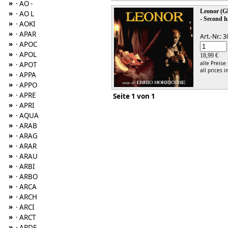
»
· AO -
Leonor (
»
· AO L
- Second h
»
· AOKI
»
· APAR
Art.-Nr.:
»
· APOC
»
· APOL
18,99 €
alle Preise
»
· APOT
all prices i
»
· APPA
»
· APPO
»
· APRE
Seite 1 von 1
»
· APRI
»
· AQUA
»
· ARAB
»
· ARAG
»
· ARAR
»
· ARAU
»
· ARBI
»
· ARBO
»
· ARCA
»
· ARCH
»
· ARCI
»
· ARCT
»
· ARDE