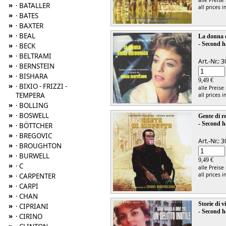
alle Preise
»
· BATALLER
all prices i
»
· BATES
»
· BAXTER
»
· BEAL
La donna 
- Second h
»
· BECK
»
· BELTRAMI
Art.-Nr.:
»
· BERNSTEIN
»
· BISHARA
9,49 €
»
· BIXIO - FRIZZI -
alle Preise
TEMPERA
all prices i
»
· BOLLING
»
· BOSWELL
Gente di 
- Second h
»
· BÖTTCHER
»
· BREGOVIC
Art.-Nr.:
»
· BROUGHTON
»
· BURWELL
9,49 €
»
· C
alle Preise
»
all prices i
· CARPENTER
»
· CARPI
»
· CHAN
Storie di v
»
· CIPRIANI
- Second h
»
· CIRINO