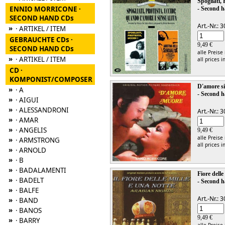
Spogliati,
ENNIO MORRICONE ·
- Second h
SECOND HAND CDs
Art.-Nr.:
»
· ARTIKEL / ITEM
GEBRAUCHTE CDs ·
9,49 €
SECOND HAND CDs
alle Preise
»
· ARTIKEL / ITEM
all prices i
CD ·
KOMPONIST/COMPOSER
D'amore si 
»
· A
- Second h
»
· AIGUI
»
· ALESSANDRONI
Art.-Nr.:
»
· AMAR
»
· ANGELIS
9,49 €
alle Preise
»
· ARMSTRONG
all prices i
»
· ARNOLD
»
· B
»
· BADALAMENTI
Fiore dell
»
· BADELT
- Second h
»
· BALFE
Art.-Nr.:
»
· BAND
»
· BANOS
9,49 €
»
· BARRY