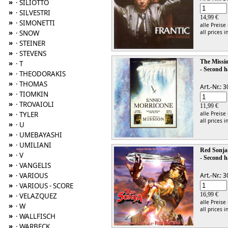
»
· SILIOTTO
»
· SILVESTRI
14,99 €
»
· SIMONETTI
alle Preise
»
all prices i
· SNOW
»
· STEINER
»
· STEVENS
The Missio
»
· T
- Second h
»
· THEODORAKIS
»
· THOMAS
Art.-Nr.:
»
· TIOMKIN
»
· TROVAIOLI
11,99 €
»
alle Preise
· TYLER
all prices i
»
· U
»
· UMEBAYASHI
»
· UMILIANI
Red Sonja 
»
· V
- Second h
»
· VANGELIS
»
Art.-Nr.:
· VARIOUS
»
· VARIOUS - SCORE
16,99 €
»
· VELAZQUEZ
alle Preise
»
· W
all prices i
»
· WALLFISCH
»
· WARBECK