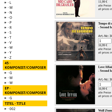
»
11,99 €
· L
alle Preise
»
· M
all prices i
»
· N
»
· O
»
· P
Tempo di 
»
· R
- Second h
»
· S
Art.-Nr.:
»
· T
»
· V
16,99 €
»
· W
alle Preise
»
· Y
all prices i
»
· Z
45 ·
KOMPONIST/COMPOSER
Love Affair
- Second h
»
· G
»
· M
Art.-Nr.:
»
· W
EP ·
16,99 €
KOMPONIST/COMPOSER
alle Preise
all prices i
»
· G
TITEL · TITLE
»
· 002
Wolf (Son