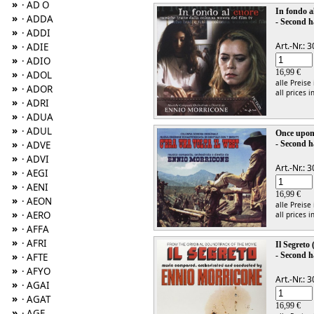
»
· AD O
In fondo a
»
· ADDA
- Second h
»
· ADDI
»
Art.-Nr.:
· ADIE
»
· ADIO
16,99 €
»
· ADOL
alle Preise
»
· ADOR
all prices i
»
· ADRI
»
· ADUA
»
· ADUL
Once upon
»
· ADVE
- Second h
»
· ADVI
Art.-Nr.:
»
· AEGI
»
· AENI
16,99 €
»
· AEON
alle Preise
»
· AERO
all prices i
»
· AFFA
»
· AFRI
Il Segreto
- Second h
»
· AFTE
»
· AFYO
Art.-Nr.:
»
· AGAI
»
· AGAT
16,99 €
»
· AGE