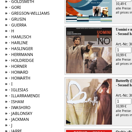
»
· GOLDSMITH
10,49 €
»
· GORI
alle Preise
»
all prices i
· GREGSON-WILLIAMS
»
· GRUSIN
»
· GUERRA
Uomini e n
»
· H
- Second h
»
· HAMLISCH
»
· HARLINE
Art.-Nr.:
»
· HASLINGER
»
· HERRMANN
10,99 €
»
alle Preise
· HOLDRIDGE
all prices i
»
· HORNER
»
· HOWARD
»
· HOWARTH
Butterfly 
»
· I
- Second h
»
· IGLESIAS
»
Art.-Nr.:
· ILLARRAMENDI
»
· ISHAM
10,99 €
»
· IWASHIRO
alle Preise
»
· JABLONSKY
all prices i
»
· JACKMAN
»
· J
»
· JARRE