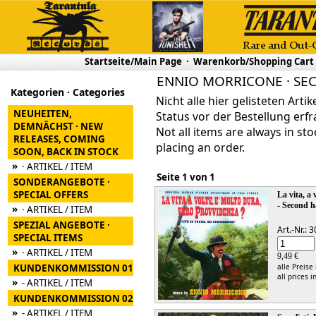
Startseite/Main Page
·
Warenkorb/Shopping Cart
ENNIO MORRICONE · SEC
Kategorien · Categories
Nicht alle hier gelisteten Arti
NEUHEITEN,
Status vor der Bestellung erfr
DEMNÄCHST · NEW
Not all items are always in sto
RELEASES, COMING
placing an order.
SOON, BACK IN STOCK
»
· ARTIKEL / ITEM
Seite 1 von 1
SONDERANGEBOTE ·
SPECIAL OFFERS
La vita, a
- Second h
»
· ARTIKEL / ITEM
SPEZIAL ANGEBOTE ·
Art.-Nr.:
SPECIAL ITEMS
»
· ARTIKEL / ITEM
9,49 €
KUNDENKOMMISSION 01
alle Preise
all prices i
»
- ARTIKEL / ITEM
KUNDENKOMMISSION 02
»
- ARTIKEL / ITEM