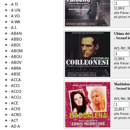
»
· A TI
11,99 €
»
· A UN
alle Preise
»
· A VO
all prices i
»
· A WA
»
· A.I.
»
· ABAN
Ultimo dei
- Second h
»
· ABBO
»
· ABDI
Art.-Nr.:
»
· ABOM
»
· ABOU
11,99 €
»
· ABOV
alle Preise
»
all prices i
· ABRA
»
· ABSE
»
· ACCA
Maddalena
»
· ACCI
- Second h
»
· ACCO
»
· ACCU
Art.-Nr.:
»
· ACE
»
· ACHI
22,49 €
»
alle Preise
· ACRO
all prices i
»
· ACT
»
· AD A