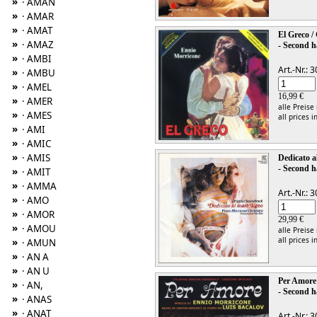
»
· AMAN
»
· AMAR
»
· AMAT
El Greco 
»
· AMAZ
- Second h
»
· AMBI
Art.-Nr.:
»
· AMBU
»
· AMEL
16,99 €
»
· AMER
alle Preise
»
· AMES
all prices i
»
· AMI
»
· AMIC
»
· AMIS
Dedicato 
- Second h
»
· AMIT
»
· AMMA
Art.-Nr.:
»
· AMO
»
· AMOR
29,99 €
»
· AMOU
alle Preise
all prices i
»
· AMUN
»
· AN A
»
· AN U
Per Amore
»
· AN,
- Second h
»
· ANAS
»
· ANAT
Art.-Nr.: