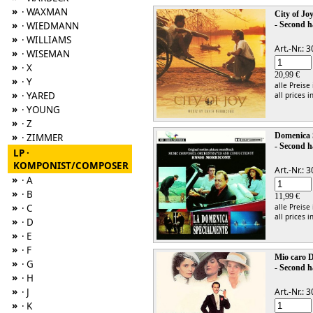
»
· WAXMAN
City of Jo
»
· WIEDMANN
- Second h
»
· WILLIAMS
Art.-Nr.:
»
· WISEMAN
»
· X
20,99 €
»
· Y
alle Preise
»
· YARED
all prices i
»
· YOUNG
»
· Z
»
Domenica 
· ZIMMER
- Second h
LP ·
KOMPONIST/COMPOSER
Art.-Nr.:
»
· A
»
· B
11,99 €
»
· C
alle Preise
all prices i
»
· D
»
· E
»
· F
Mio caro 
»
· G
- Second h
»
· H
»
· J
Art.-Nr.:
»
· K