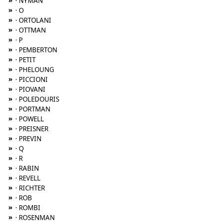
»
· NYMAN
»
· O
»
· ORTOLANI
»
· OTTMAN
»
· P
»
· PEMBERTON
»
· PETIT
»
· PHELOUNG
»
· PICCIONI
»
· PIOVANI
»
· POLEDOURIS
»
· PORTMAN
»
· POWELL
»
· PREISNER
»
· PREVIN
»
· Q
»
· R
»
· RABIN
»
· REVELL
»
· RICHTER
»
· ROB
»
· ROMBI
»
· ROSENMAN