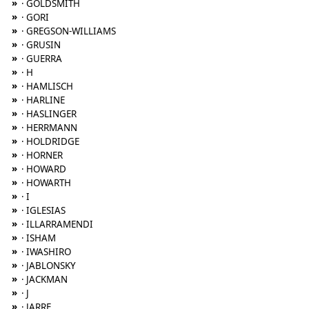
»
· GOLDSMITH
»
· GORI
»
· GREGSON-WILLIAMS
»
· GRUSIN
»
· GUERRA
»
· H
»
· HAMLISCH
»
· HARLINE
»
· HASLINGER
»
· HERRMANN
»
· HOLDRIDGE
»
· HORNER
»
· HOWARD
»
· HOWARTH
»
· I
»
· IGLESIAS
»
· ILLARRAMENDI
»
· ISHAM
»
· IWASHIRO
»
· JABLONSKY
»
· JACKMAN
»
· J
»
· JARRE