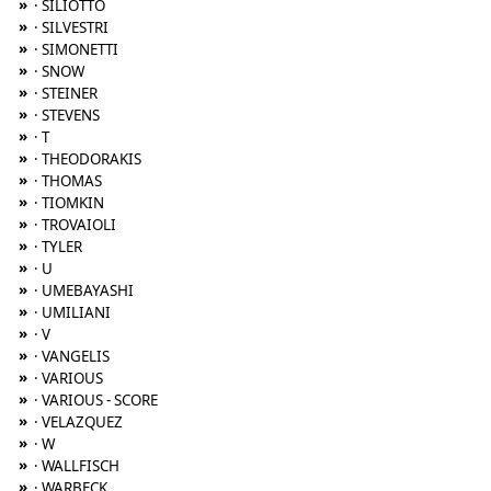
»
· SILIOTTO
»
· SILVESTRI
»
· SIMONETTI
»
· SNOW
»
· STEINER
»
· STEVENS
»
· T
»
· THEODORAKIS
»
· THOMAS
»
· TIOMKIN
»
· TROVAIOLI
»
· TYLER
»
· U
»
· UMEBAYASHI
»
· UMILIANI
»
· V
»
· VANGELIS
»
· VARIOUS
»
· VARIOUS - SCORE
»
· VELAZQUEZ
»
· W
»
· WALLFISCH
»
· WARBECK