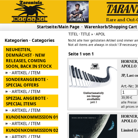
Startseite/Main Page
·
Warenkorb/Shopping Cart
TITEL · TITLE » · APOL
Kategorien · Categories
Nicht alle hier gelisteten Artikel sind immer am
Not all items are always in stock ! If necessary
NEUHEITEN,
Seite 1 von 1
DEMNÄCHST · NEW
RELEASES, COMING
HORNER,
SOON, BACK IN STOCK
APOLLO 
»
· ARTIKEL / ITEM
JP, Last co
SONDERANGEBOTE ·
SPECIAL OFFERS
Art.-Nr.:
»
· ARTIKEL / ITEM
SPEZIAL ANGEBOTE ·
39,99 €
alle Preise
SPECIAL ITEMS
all prices i
»
· ARTIKEL / ITEM
KUNDENKOMMISSION 01
HORNER,
APOLLO 1
»
- ARTIKEL / ITEM
KUNDENKOMMISSION 02
Limited Ed
»
- ARTIKEL / ITEM