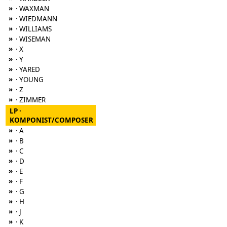
»
· WAXMAN
»
· WIEDMANN
»
· WILLIAMS
»
· WISEMAN
»
· X
»
· Y
»
· YARED
»
· YOUNG
»
· Z
»
· ZIMMER
LP ·
KOMPONIST/COMPOSER
»
· A
»
· B
»
· C
»
· D
»
· E
»
· F
»
· G
»
· H
»
· J
»
· K