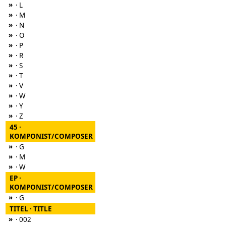
»
· L
»
· M
»
· N
»
· O
»
· P
»
· R
»
· S
»
· T
»
· V
»
· W
»
· Y
»
· Z
45 ·
KOMPONIST/COMPOSER
»
· G
»
· M
»
· W
EP ·
KOMPONIST/COMPOSER
»
· G
TITEL · TITLE
»
· 002