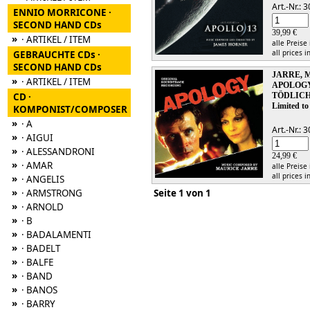
Art.-Nr.:
ENNIO MORRICONE ·
SECOND HAND CDs
39,99 €
»
· ARTIKEL / ITEM
alle Preise
all prices i
GEBRAUCHTE CDs ·
SECOND HAND CDs
JARRE, 
»
· ARTIKEL / ITEM
APOLOG
CD ·
TÖDLICH
Limited to
KOMPONIST/COMPOSER
»
· A
Art.-Nr.:
»
· AIGUI
»
· ALESSANDRONI
24,99 €
»
· AMAR
alle Preise
all prices i
»
· ANGELIS
»
· ARMSTRONG
Seite 1 von 1
»
· ARNOLD
»
· B
»
· BADALAMENTI
»
· BADELT
»
· BALFE
»
· BAND
»
· BANOS
»
· BARRY