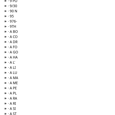
»
· 9 PO
»
· 9/30
»
· 90 N
»
· 95
»
· 976-
»
· 9TH
»
· A BO
»
· A CO
»
· A DR
»
· A FO
»
· A GO
»
· A HA
»
· A L'
»
· A LI
»
· A LU
»
· A MA
»
· A ME
»
· A PE
»
· A PL
»
· A RA
»
· A RI
»
· A SI
»
· A ST