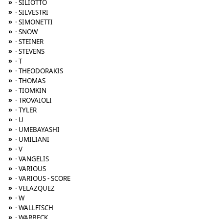
»
· SILIOTTO
»
· SILVESTRI
»
· SIMONETTI
»
· SNOW
»
· STEINER
»
· STEVENS
»
· T
»
· THEODORAKIS
»
· THOMAS
»
· TIOMKIN
»
· TROVAIOLI
»
· TYLER
»
· U
»
· UMEBAYASHI
»
· UMILIANI
»
· V
»
· VANGELIS
»
· VARIOUS
»
· VARIOUS - SCORE
»
· VELAZQUEZ
»
· W
»
· WALLFISCH
»
· WARBECK