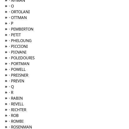
»
· NYMAN
»
· O
»
· ORTOLANI
»
· OTTMAN
»
· P
»
· PEMBERTON
»
· PETIT
»
· PHELOUNG
»
· PICCIONI
»
· PIOVANI
»
· POLEDOURIS
»
· PORTMAN
»
· POWELL
»
· PREISNER
»
· PREVIN
»
· Q
»
· R
»
· RABIN
»
· REVELL
»
· RICHTER
»
· ROB
»
· ROMBI
»
· ROSENMAN