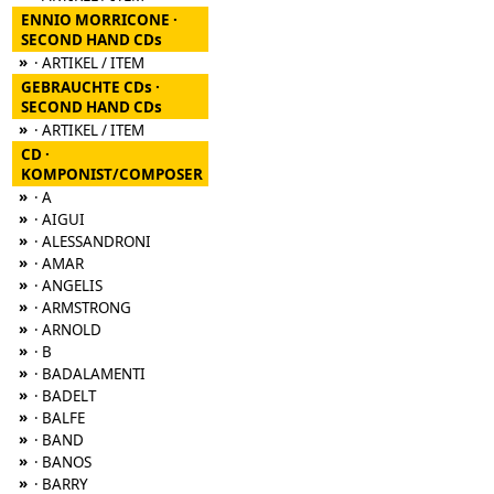
ENNIO MORRICONE ·
SECOND HAND CDs
»
· ARTIKEL / ITEM
GEBRAUCHTE CDs ·
SECOND HAND CDs
»
· ARTIKEL / ITEM
CD ·
KOMPONIST/COMPOSER
»
· A
»
· AIGUI
»
· ALESSANDRONI
»
· AMAR
»
· ANGELIS
»
· ARMSTRONG
»
· ARNOLD
»
· B
»
· BADALAMENTI
»
· BADELT
»
· BALFE
»
· BAND
»
· BANOS
»
· BARRY