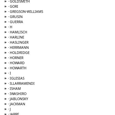
»
· GOLDSMITH
»
· GORI
»
· GREGSON-WILLIAMS
»
· GRUSIN
»
· GUERRA
»
· H
»
· HAMLISCH
»
· HARLINE
»
· HASLINGER
»
· HERRMANN
»
· HOLDRIDGE
»
· HORNER
»
· HOWARD
»
· HOWARTH
»
· I
»
· IGLESIAS
»
· ILLARRAMENDI
»
· ISHAM
»
· IWASHIRO
»
· JABLONSKY
»
· JACKMAN
»
· J
»
· JARRE