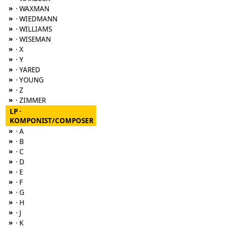
»
· WAXMAN
»
· WIEDMANN
»
· WILLIAMS
»
· WISEMAN
»
· X
»
· Y
»
· YARED
»
· YOUNG
»
· Z
»
· ZIMMER
LP ·
KOMPONIST/COMPOSER
»
· A
»
· B
»
· C
»
· D
»
· E
»
· F
»
· G
»
· H
»
· J
»
· K