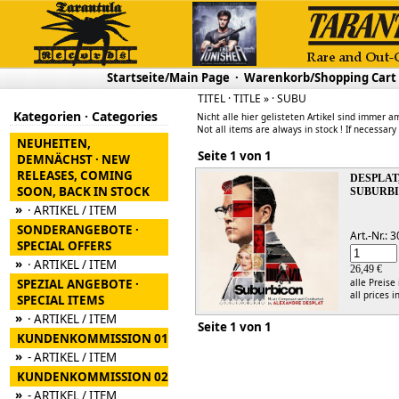
Startseite/Main Page
·
Warenkorb/Shopping Cart
TITEL · TITLE » · SUBU
Kategorien · Categories
Nicht alle hier gelisteten Artikel sind immer am
Not all items are always in stock ! If necessary
NEUHEITEN,
Seite 1 von 1
DEMNÄCHST · NEW
RELEASES, COMING
DESPLAT
SOON, BACK IN STOCK
SUBURB
»
· ARTIKEL / ITEM
SONDERANGEBOTE ·
Art.-Nr.:
SPECIAL OFFERS
»
· ARTIKEL / ITEM
26,49 €
SPEZIAL ANGEBOTE ·
alle Preise
all prices i
SPECIAL ITEMS
»
· ARTIKEL / ITEM
Seite 1 von 1
KUNDENKOMMISSION 01
»
- ARTIKEL / ITEM
KUNDENKOMMISSION 02
»
- ARTIKEL / ITEM