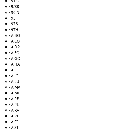
»
· 9 PO
»
· 9/30
»
· 90 N
»
· 95
»
· 976-
»
· 9TH
»
· A BO
»
· A CO
»
· A DR
»
· A FO
»
· A GO
»
· A HA
»
· A L'
»
· A LI
»
· A LU
»
· A MA
»
· A ME
»
· A PE
»
· A PL
»
· A RA
»
· A RI
»
· A SI
»
· A ST