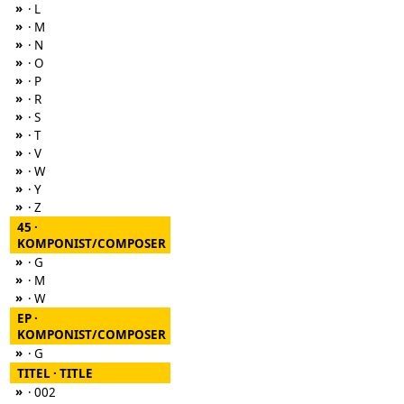
»
· L
»
· M
»
· N
»
· O
»
· P
»
· R
»
· S
»
· T
»
· V
»
· W
»
· Y
»
· Z
45 ·
KOMPONIST/COMPOSER
»
· G
»
· M
»
· W
EP ·
KOMPONIST/COMPOSER
»
· G
TITEL · TITLE
»
· 002