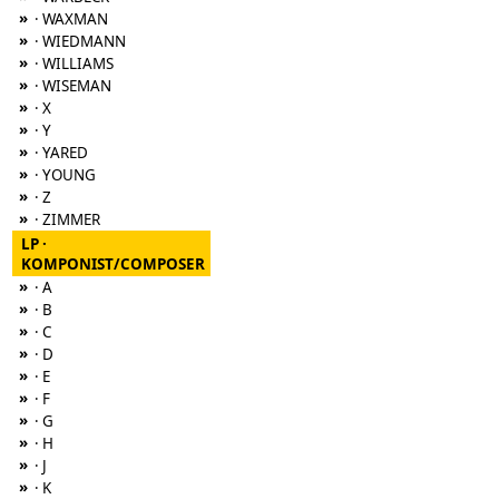
»
· WAXMAN
»
· WIEDMANN
»
· WILLIAMS
»
· WISEMAN
»
· X
»
· Y
»
· YARED
»
· YOUNG
»
· Z
»
· ZIMMER
LP ·
KOMPONIST/COMPOSER
»
· A
»
· B
»
· C
»
· D
»
· E
»
· F
»
· G
»
· H
»
· J
»
· K