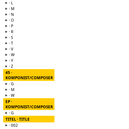
»
· L
»
· M
»
· N
»
· O
»
· P
»
· R
»
· S
»
· T
»
· V
»
· W
»
· Y
»
· Z
45 ·
KOMPONIST/COMPOSER
»
· G
»
· M
»
· W
EP ·
KOMPONIST/COMPOSER
»
· G
TITEL · TITLE
»
· 002