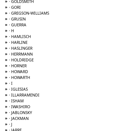
»
· GOLDSMITH
»
· GORI
»
· GREGSON-WILLIAMS
»
· GRUSIN
»
· GUERRA
»
· H
»
· HAMLISCH
»
· HARLINE
»
· HASLINGER
»
· HERRMANN
»
· HOLDRIDGE
»
· HORNER
»
· HOWARD
»
· HOWARTH
»
· I
»
· IGLESIAS
»
· ILLARRAMENDI
»
· ISHAM
»
· IWASHIRO
»
· JABLONSKY
»
· JACKMAN
»
· J
»
· JARRE