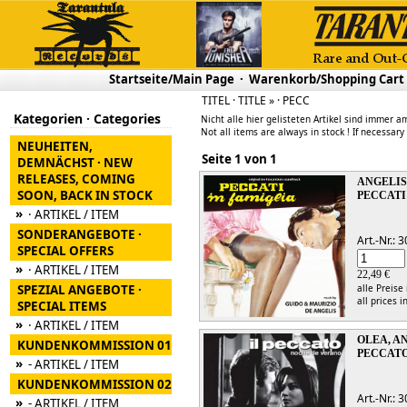
Startseite/Main Page
·
Warenkorb/Shopping Cart
TITEL · TITLE » · PECC
Kategorien · Categories
Nicht alle hier gelisteten Artikel sind immer am
Not all items are always in stock ! If necessary
NEUHEITEN,
Seite 1 von 1
DEMNÄCHST · NEW
RELEASES, COMING
ANGELIS
SOON, BACK IN STOCK
PECCATI
»
· ARTIKEL / ITEM
SONDERANGEBOTE ·
Art.-Nr.:
SPECIAL OFFERS
»
· ARTIKEL / ITEM
22,49 €
SPEZIAL ANGEBOTE ·
alle Preise
all prices i
SPECIAL ITEMS
»
· ARTIKEL / ITEM
OLEA, A
KUNDENKOMMISSION 01
PECCATO
»
- ARTIKEL / ITEM
KUNDENKOMMISSION 02
Art.-Nr.:
»
- ARTIKEL / ITEM