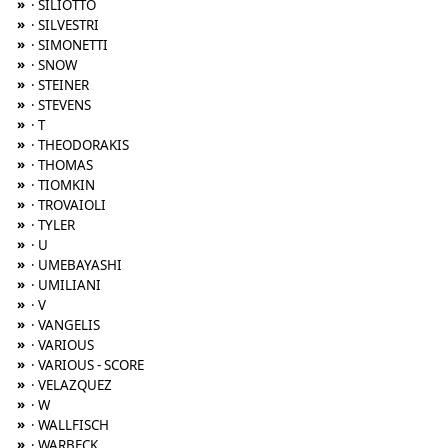
»
· SILIOTTO
»
· SILVESTRI
»
· SIMONETTI
»
· SNOW
»
· STEINER
»
· STEVENS
»
· T
»
· THEODORAKIS
»
· THOMAS
»
· TIOMKIN
»
· TROVAIOLI
»
· TYLER
»
· U
»
· UMEBAYASHI
»
· UMILIANI
»
· V
»
· VANGELIS
»
· VARIOUS
»
· VARIOUS - SCORE
»
· VELAZQUEZ
»
· W
»
· WALLFISCH
»
· WARBECK