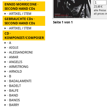
ENNIO MORRICONE ·
23,49 €
SECOND HAND CDs
alle Preise
»
· ARTIKEL / ITEM
all prices i
GEBRAUCHTE CDs ·
Seite 1 von 1
SECOND HAND CDs
»
· ARTIKEL / ITEM
CD ·
KOMPONIST/COMPOSER
»
· A
»
· AIGUI
»
· ALESSANDRONI
»
· AMAR
»
· ANGELIS
»
· ARMSTRONG
»
· ARNOLD
»
· B
»
· BADALAMENTI
»
· BADELT
»
· BALFE
»
· BAND
»
· BANOS
»
· BARRY