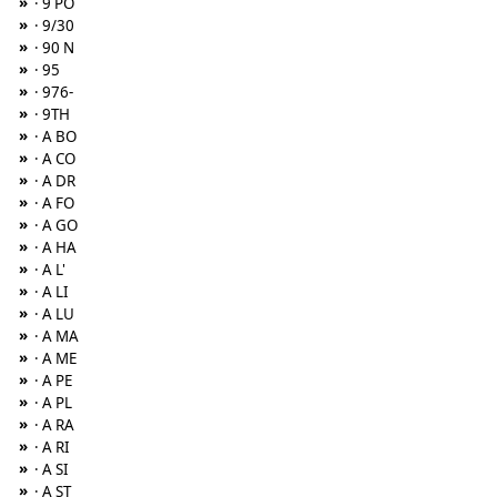
»
· 9 PO
»
· 9/30
»
· 90 N
»
· 95
»
· 976-
»
· 9TH
»
· A BO
»
· A CO
»
· A DR
»
· A FO
»
· A GO
»
· A HA
»
· A L'
»
· A LI
»
· A LU
»
· A MA
»
· A ME
»
· A PE
»
· A PL
»
· A RA
»
· A RI
»
· A SI
»
· A ST