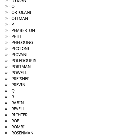
»
· NYMAN
»
· O
»
· ORTOLANI
»
· OTTMAN
»
· P
»
· PEMBERTON
»
· PETIT
»
· PHELOUNG
»
· PICCIONI
»
· PIOVANI
»
· POLEDOURIS
»
· PORTMAN
»
· POWELL
»
· PREISNER
»
· PREVIN
»
· Q
»
· R
»
· RABIN
»
· REVELL
»
· RICHTER
»
· ROB
»
· ROMBI
»
· ROSENMAN