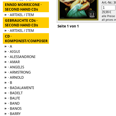
Art.-Nr.:
ENNIO MORRICONE ·
SECOND HAND CDs
29,99 €
»
· ARTIKEL / ITEM
alle Preise
all prices i
GEBRAUCHTE CDs ·
SECOND HAND CDs
Seite 1 von 1
»
· ARTIKEL / ITEM
CD ·
KOMPONIST/COMPOSER
»
· A
»
· AIGUI
»
· ALESSANDRONI
»
· AMAR
»
· ANGELIS
»
· ARMSTRONG
»
· ARNOLD
»
· B
»
· BADALAMENTI
»
· BADELT
»
· BALFE
»
· BAND
»
· BANOS
»
· BARRY