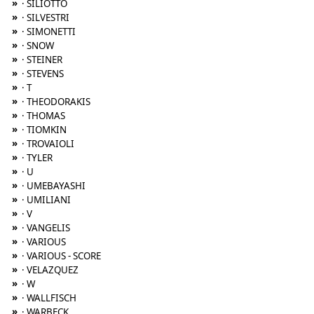
»
· SILIOTTO
»
· SILVESTRI
»
· SIMONETTI
»
· SNOW
»
· STEINER
»
· STEVENS
»
· T
»
· THEODORAKIS
»
· THOMAS
»
· TIOMKIN
»
· TROVAIOLI
»
· TYLER
»
· U
»
· UMEBAYASHI
»
· UMILIANI
»
· V
»
· VANGELIS
»
· VARIOUS
»
· VARIOUS - SCORE
»
· VELAZQUEZ
»
· W
»
· WALLFISCH
»
· WARBECK