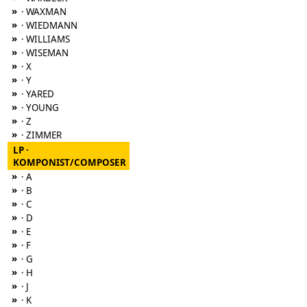
»
· WAXMAN
»
· WIEDMANN
»
· WILLIAMS
»
· WISEMAN
»
· X
»
· Y
»
· YARED
»
· YOUNG
»
· Z
»
· ZIMMER
LP ·
KOMPONIST/COMPOSER
»
· A
»
· B
»
· C
»
· D
»
· E
»
· F
»
· G
»
· H
»
· J
»
· K