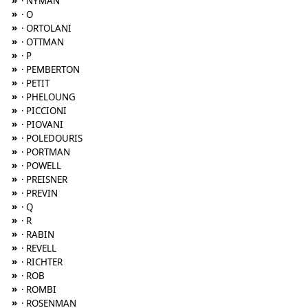
»
· NYMAN
»
· O
»
· ORTOLANI
»
· OTTMAN
»
· P
»
· PEMBERTON
»
· PETIT
»
· PHELOUNG
»
· PICCIONI
»
· PIOVANI
»
· POLEDOURIS
»
· PORTMAN
»
· POWELL
»
· PREISNER
»
· PREVIN
»
· Q
»
· R
»
· RABIN
»
· REVELL
»
· RICHTER
»
· ROB
»
· ROMBI
»
· ROSENMAN