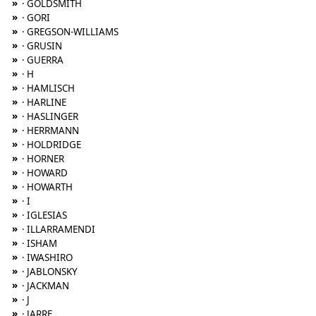
»
· GOLDSMITH
»
· GORI
»
· GREGSON-WILLIAMS
»
· GRUSIN
»
· GUERRA
»
· H
»
· HAMLISCH
»
· HARLINE
»
· HASLINGER
»
· HERRMANN
»
· HOLDRIDGE
»
· HORNER
»
· HOWARD
»
· HOWARTH
»
· I
»
· IGLESIAS
»
· ILLARRAMENDI
»
· ISHAM
»
· IWASHIRO
»
· JABLONSKY
»
· JACKMAN
»
· J
»
· JARRE