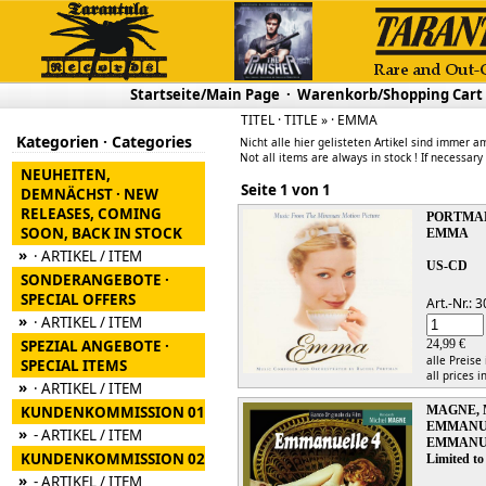
Startseite/Main Page
·
Warenkorb/Shopping Cart
TITEL · TITLE » · EMMA
Kategorien · Categories
Nicht alle hier gelisteten Artikel sind immer am
Not all items are always in stock ! If necessary
NEUHEITEN,
Seite 1 von 1
DEMNÄCHST · NEW
RELEASES, COMING
PORTMA
SOON, BACK IN STOCK
EMMA
»
· ARTIKEL / ITEM
US-CD
SONDERANGEBOTE ·
SPECIAL OFFERS
Art.-Nr.:
»
· ARTIKEL / ITEM
SPEZIAL ANGEBOTE ·
24,99 €
alle Preise
SPECIAL ITEMS
all prices i
»
· ARTIKEL / ITEM
KUNDENKOMMISSION 01
MAGNE,
EMMANUEL
»
- ARTIKEL / ITEM
EMMANUE
KUNDENKOMMISSION 02
Limited to
»
- ARTIKEL / ITEM