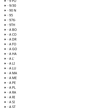
»
· 9 PO
»
· 9/30
»
· 90 N
»
· 95
»
· 976-
»
· 9TH
»
· A BO
»
· A CO
»
· A DR
»
· A FO
»
· A GO
»
· A HA
»
· A L'
»
· A LI
»
· A LU
»
· A MA
»
· A ME
»
· A PE
»
· A PL
»
· A RA
»
· A RI
»
· A SI
»
· A ST