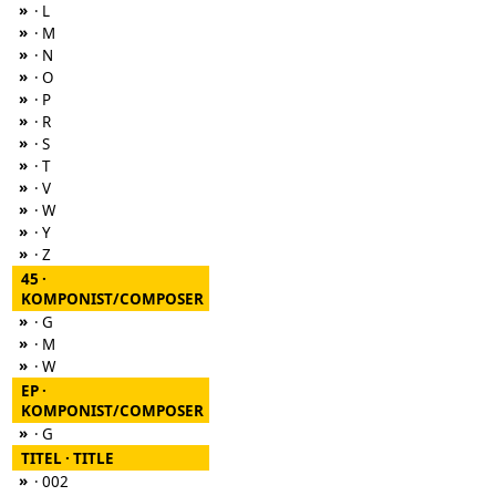
»
· L
»
· M
»
· N
»
· O
»
· P
»
· R
»
· S
»
· T
»
· V
»
· W
»
· Y
»
· Z
45 ·
KOMPONIST/COMPOSER
»
· G
»
· M
»
· W
EP ·
KOMPONIST/COMPOSER
»
· G
TITEL · TITLE
»
· 002