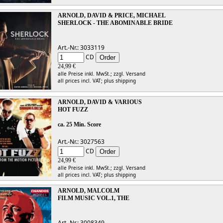
ARNOLD, DAVID & PRICE, MICHAEL
SHERLOCK - THE ABOMINABLE BRIDE
Art.-Nr.: 3033119
CD
24,99 €
alle Preise inkl. MwSt.;
zzgl. Versand
all prices incl. VAT;
plus shipping
ARNOLD, DAVID & VARIOUS
HOT FUZZ
ca. 25 Min. Score
Art.-Nr.: 3027563
CD
24,99 €
alle Preise inkl. MwSt.;
zzgl. Versand
all prices incl. VAT;
plus shipping
ARNOLD, MALCOLM
FILM MUSIC VOL.1, THE
Art.-Nr.: 3008349