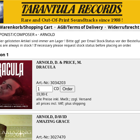
Warenkorb/Shopping Cart
·
AGB/Terms of Delivery
·
Widerrufsrecht
PONIST/COMPOSER » · ARNOLD
ier gelisteten Artikel sind immer am Lager ! Bitte ggf. per Email Stock-Status vor der Bestell
s are always in stock ! If necessary please request stock status before placing an order.
 1 von 1
ARNOLD, D. & PRICE, M.
DRACULA
Art.-Nr.: 3034203
CD
19,99 €
alle Preise inkl. MwSt.;
zzgl. Versand
all prices incl. VAT;
plus shipping
ARNOLD, DAVID
AMAZING GRACE
Art.-Nr.: 3027470