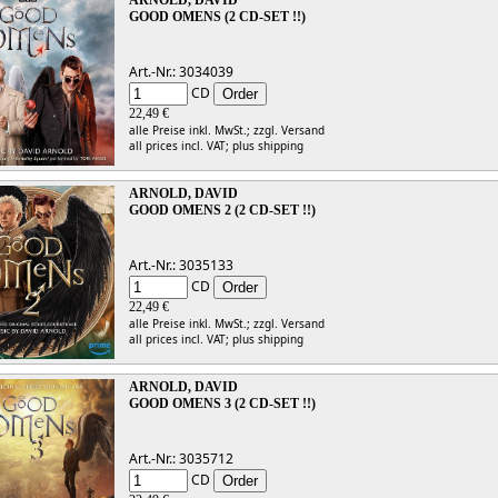
ARNOLD, DAVID
GOOD OMENS (2 CD-SET !!)
Art.-Nr.: 3034039
CD
22,49 €
alle Preise inkl. MwSt.;
zzgl. Versand
all prices incl. VAT;
plus shipping
ARNOLD, DAVID
GOOD OMENS 2 (2 CD-SET !!)
Art.-Nr.: 3035133
CD
22,49 €
alle Preise inkl. MwSt.;
zzgl. Versand
all prices incl. VAT;
plus shipping
ARNOLD, DAVID
GOOD OMENS 3 (2 CD-SET !!)
Art.-Nr.: 3035712
CD