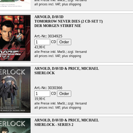
all prices incl. VAT;
plus shipping
ARNOLD, DAVID
TOMORROW NEVER DIES (2 CD-SET !!)
DER MORGEN STIRBT NIE
Art.-Nr.: 3034925
CD
43,99 €
alle Preise inkl. MwSt.;
zzgl. Versand
all prices incl. VAT;
plus shipping
ARNOLD, DAVID & PRICE, MICHAEL
SHERLOCK
Art.-Nr.: 3030366
CD
19,99 €
alle Preise inkl. MwSt.;
zzgl. Versand
all prices incl. VAT;
plus shipping
ARNOLD, DAVID & PRICE, MICHAEL
SHERLOCK - SERIES 2