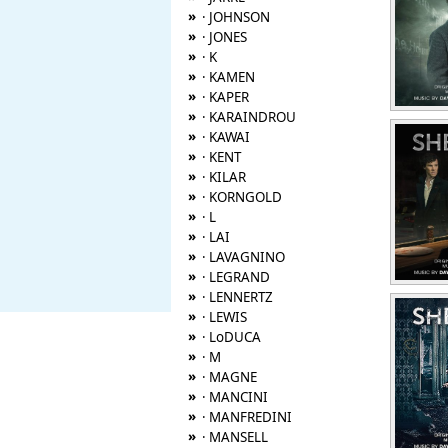
»
· JOHNSON
»
· JONES
»
· K
»
· KAMEN
»
· KAPER
»
· KARAINDROU
»
· KAWAI
»
· KENT
»
· KILAR
»
· KORNGOLD
»
· L
»
· LAI
»
· LAVAGNINO
»
· LEGRAND
»
· LENNERTZ
»
· LEWIS
»
· LoDUCA
»
· M
»
· MAGNE
»
· MANCINI
»
· MANFREDINI
»
· MANSELL