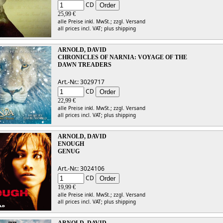
CD
25,99 €
alle Preise inkl. MwSt.;
zzgl. Versand
all prices incl. VAT;
plus shipping
ARNOLD, DAVID
CHRONICLES OF NARNIA: VOYAGE OF THE
DAWN TREADERS
Art.-Nr.: 3029717
CD
22,99 €
alle Preise inkl. MwSt.;
zzgl. Versand
all prices incl. VAT;
plus shipping
ARNOLD, DAVID
ENOUGH
GENUG
Art.-Nr.: 3024106
CD
19,99 €
alle Preise inkl. MwSt.;
zzgl. Versand
all prices incl. VAT;
plus shipping