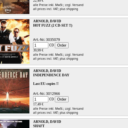
22,49 €
alle Preise inkl. MwSt.;
zzgl. Versand
all prices incl. VAT;
plus shipping
ARNOLD, DAVID
HOT FUZZ (2 CD-SET !!)
Art.-Nr.: 3035079
CD
39,99 €
alle Preise inkl. MwSt.;
zzgl. Versand
all prices incl. VAT;
plus shipping
ARNOLD, DAVID
INDEPENDENCE DAY
Last EU-copies !!
Art.-Nr.: 3012966
CD
17,49 €
alle Preise inkl. MwSt.;
zzgl. Versand
all prices incl. VAT;
plus shipping
ARNOLD, DAVID
SHAFT