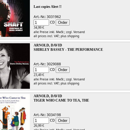
Last copies Alert !!
Art.-Nr.: 3031962
CD
34,99 €
alle Preise inkl. MwSt.;
zzgl. Versand
all prices incl. VAT;
plus shipping
ARNOLD, DAVID
SHIRLEY BASSEY - THE PERFORMANCE
Art.-Nr.: 3029088
CD
23,49 €
alle Preise inkl. MwSt.;
zzgl. Versand
all prices incl. VAT;
plus shipping
ARNOLD, DAVID
TIGER WHO CAME TO TEA, THE
Art.-Nr.: 3034198
CD
26,99 €
alle Preise inkl. MwSt.;
zzgl. Versand