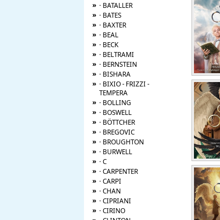
»
· BATALLER
»
· BATES
»
· BAXTER
»
· BEAL
»
· BECK
»
· BELTRAMI
»
· BERNSTEIN
»
· BISHARA
»
· BIXIO - FRIZZI -
TEMPERA
»
· BOLLING
»
· BOSWELL
»
· BÖTTCHER
»
· BREGOVIC
»
· BROUGHTON
»
· BURWELL
»
· C
»
· CARPENTER
»
· CARPI
»
· CHAN
»
· CIPRIANI
»
· CIRINO