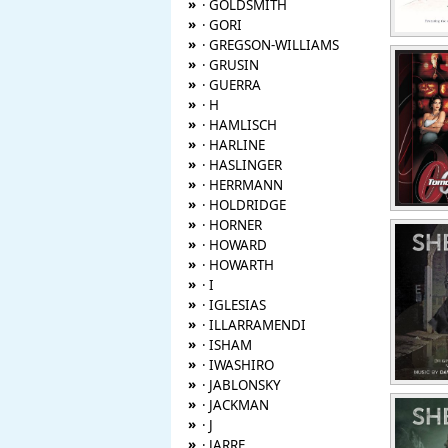
»
· GOLDSMITH
»
· GORI
»
· GREGSON-WILLIAMS
»
· GRUSIN
»
· GUERRA
»
· H
»
· HAMLISCH
»
· HARLINE
»
· HASLINGER
»
· HERRMANN
»
· HOLDRIDGE
»
· HORNER
»
· HOWARD
»
· HOWARTH
»
· I
»
· IGLESIAS
»
· ILLARRAMENDI
»
· ISHAM
»
· IWASHIRO
»
· JABLONSKY
»
· JACKMAN
»
· J
»
· JARRE