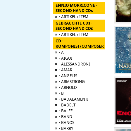
ENNIO MORRICONE ·
SECOND HAND CDs
»
· ARTIKEL / ITEM
GEBRAUCHTE CDs ·
SECOND HAND CDs
»
· ARTIKEL / ITEM
CD ·
KOMPONIST/COMPOSER
»
· A
»
· AIGUI
»
· ALESSANDRONI
»
· AMAR
»
· ANGELIS
»
· ARMSTRONG
»
· ARNOLD
»
· B
»
· BADALAMENTI
»
· BADELT
»
· BALFE
»
· BAND
»
· BANOS
»
· BARRY