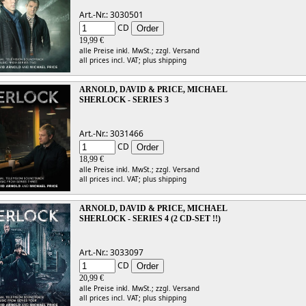
Art.-Nr.: 3030501
CD
19,99 €
alle Preise inkl. MwSt.;
zzgl. Versand
all prices incl. VAT;
plus shipping
ARNOLD, DAVID & PRICE, MICHAEL
SHERLOCK - SERIES 3
Art.-Nr.: 3031466
CD
18,99 €
alle Preise inkl. MwSt.;
zzgl. Versand
all prices incl. VAT;
plus shipping
ARNOLD, DAVID & PRICE, MICHAEL
SHERLOCK - SERIES 4 (2 CD-SET !!)
Art.-Nr.: 3033097
CD
20,99 €
alle Preise inkl. MwSt.;
zzgl. Versand
all prices incl. VAT;
plus shipping