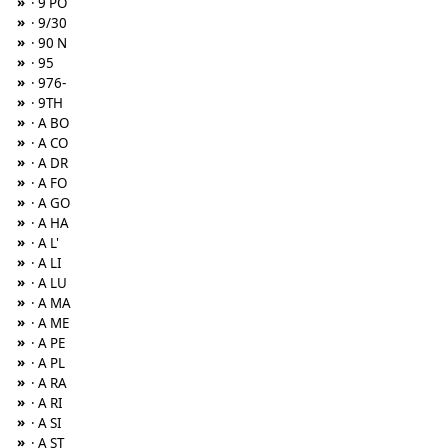
»
· 9 PO
»
· 9/30
»
· 90 N
»
· 95
»
· 976-
»
· 9TH
»
· A BO
»
· A CO
»
· A DR
»
· A FO
»
· A GO
»
· A HA
»
· A L'
»
· A LI
»
· A LU
»
· A MA
»
· A ME
»
· A PE
»
· A PL
»
· A RA
»
· A RI
»
· A SI
»
· A ST