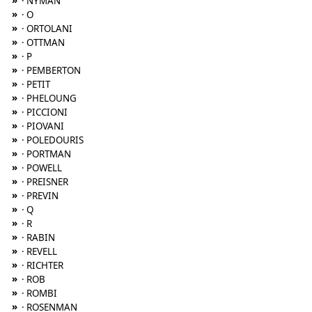
»
· NYMAN
»
· O
»
· ORTOLANI
»
· OTTMAN
»
· P
»
· PEMBERTON
»
· PETIT
»
· PHELOUNG
»
· PICCIONI
»
· PIOVANI
»
· POLEDOURIS
»
· PORTMAN
»
· POWELL
»
· PREISNER
»
· PREVIN
»
· Q
»
· R
»
· RABIN
»
· REVELL
»
· RICHTER
»
· ROB
»
· ROMBI
»
· ROSENMAN