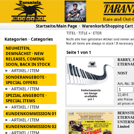
Startseite/Main Page
·
Warenkorb/Shopping Cart
TITEL · TITLE » · ETER
Kategorien · Categories
Nicht alle hier gelisteten Artikel sind immer am
Not all items are always in stock ! If necessary
NEUHEITEN,
Seite 1 von 1
DEMNÄCHST · NEW
RELEASES, COMING
BARRY, 
SOON, BACK IN STOCK
ETERNA
»
· ARTIKEL / ITEM
NOST
SONDERANGEBOTE ·
SPECIAL OFFERS
Art.-Nr.:
»
· ARTIKEL / ITEM
SPEZIAL ANGEBOTE ·
22,49 €
alle Preise
SPECIAL ITEMS
all prices i
»
· ARTIKEL / ITEM
KUNDENKOMMISSION 01
BERNSTE
ETERNAL
»
- ARTIKEL / ITEM
UNTERNE
KUNDENKOMMISSION 02
Limited
»
- ARTIKEL / ITEM