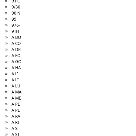
»
· 9 PO
»
· 9/30
»
· 90 N
»
· 95
»
· 976-
»
· 9TH
»
· A BO
»
· A CO
»
· A DR
»
· A FO
»
· A GO
»
· A HA
»
· A L'
»
· A LI
»
· A LU
»
· A MA
»
· A ME
»
· A PE
»
· A PL
»
· A RA
»
· A RI
»
· A SI
»
· A ST