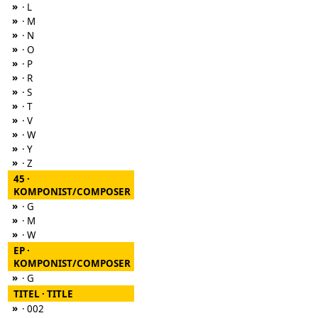
»
· L
»
· M
»
· N
»
· O
»
· P
»
· R
»
· S
»
· T
»
· V
»
· W
»
· Y
»
· Z
45 ·
KOMPONIST/COMPOSER
»
· G
»
· M
»
· W
EP ·
KOMPONIST/COMPOSER
»
· G
TITEL · TITLE
»
· 002