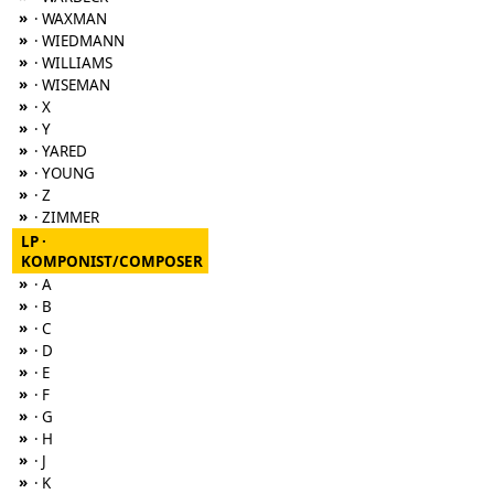
»
· WAXMAN
»
· WIEDMANN
»
· WILLIAMS
»
· WISEMAN
»
· X
»
· Y
»
· YARED
»
· YOUNG
»
· Z
»
· ZIMMER
LP ·
KOMPONIST/COMPOSER
»
· A
»
· B
»
· C
»
· D
»
· E
»
· F
»
· G
»
· H
»
· J
»
· K