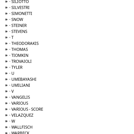
»
· SILIOTTO
»
· SILVESTRI
»
· SIMONETTI
»
· SNOW
»
· STEINER
»
· STEVENS
»
· T
»
· THEODORAKIS
»
· THOMAS
»
· TIOMKIN
»
· TROVAIOLI
»
· TYLER
»
· U
»
· UMEBAYASHI
»
· UMILIANI
»
· V
»
· VANGELIS
»
· VARIOUS
»
· VARIOUS - SCORE
»
· VELAZQUEZ
»
· W
»
· WALLFISCH
»
· WARBECK