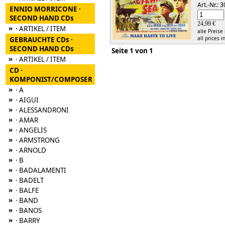
Art.-Nr.:
ENNIO MORRICONE ·
SECOND HAND CDs
24,99 €
»
· ARTIKEL / ITEM
alle Preise
all prices i
GEBRAUCHTE CDs ·
SECOND HAND CDs
Seite 1 von 1
»
· ARTIKEL / ITEM
CD ·
KOMPONIST/COMPOSER
»
· A
»
· AIGUI
»
· ALESSANDRONI
»
· AMAR
»
· ANGELIS
»
· ARMSTRONG
»
· ARNOLD
»
· B
»
· BADALAMENTI
»
· BADELT
»
· BALFE
»
· BAND
»
· BANOS
»
· BARRY