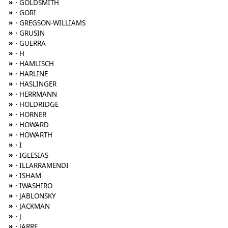
»
· GOLDSMITH
»
· GORI
»
· GREGSON-WILLIAMS
»
· GRUSIN
»
· GUERRA
»
· H
»
· HAMLISCH
»
· HARLINE
»
· HASLINGER
»
· HERRMANN
»
· HOLDRIDGE
»
· HORNER
»
· HOWARD
»
· HOWARTH
»
· I
»
· IGLESIAS
»
· ILLARRAMENDI
»
· ISHAM
»
· IWASHIRO
»
· JABLONSKY
»
· JACKMAN
»
· J
»
· JARRE