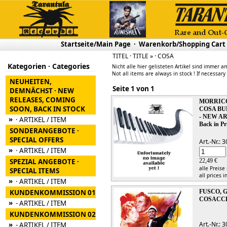
Startseite/Main Page
·
Warenkorb/Shopping Cart
TITEL · TITLE » · COSA
Kategorien · Categories
Nicht alle hier gelisteten Artikel sind immer am
Not all items are always in stock ! If necessary
NEUHEITEN,
Seite 1 von 1
DEMNÄCHST · NEW
RELEASES, COMING
MORRICO
SOON, BACK IN STOCK
COSA BUF
- NEW 
»
· ARTIKEL / ITEM
Back in Pr
SONDERANGEBOTE ·
SPECIAL OFFERS
Art.-Nr.:
»
· ARTIKEL / ITEM
SPEZIAL ANGEBOTE ·
22,49 €
alle Preise
SPECIAL ITEMS
all prices i
»
· ARTIKEL / ITEM
KUNDENKOMMISSION 01
FUSCO, 
COSACCH
»
- ARTIKEL / ITEM
KUNDENKOMMISSION 02
»
Art.-Nr.:
- ARTIKEL / ITEM