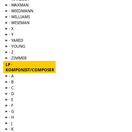
»
· WAXMAN
»
· WIEDMANN
»
· WILLIAMS
»
· WISEMAN
»
· X
»
· Y
»
· YARED
»
· YOUNG
»
· Z
»
· ZIMMER
LP ·
KOMPONIST/COMPOSER
»
· A
»
· B
»
· C
»
· D
»
· E
»
· F
»
· G
»
· H
»
· J
»
· K