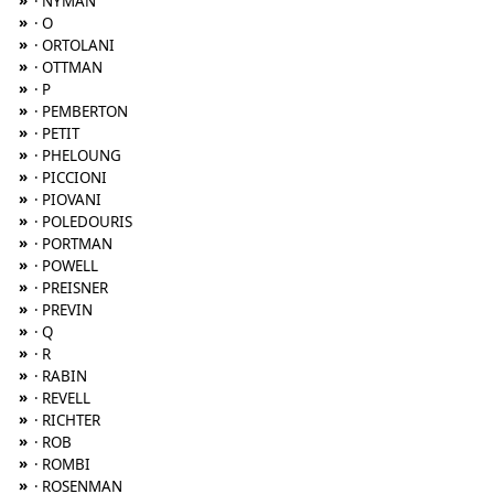
»
· NYMAN
»
· O
»
· ORTOLANI
»
· OTTMAN
»
· P
»
· PEMBERTON
»
· PETIT
»
· PHELOUNG
»
· PICCIONI
»
· PIOVANI
»
· POLEDOURIS
»
· PORTMAN
»
· POWELL
»
· PREISNER
»
· PREVIN
»
· Q
»
· R
»
· RABIN
»
· REVELL
»
· RICHTER
»
· ROB
»
· ROMBI
»
· ROSENMAN