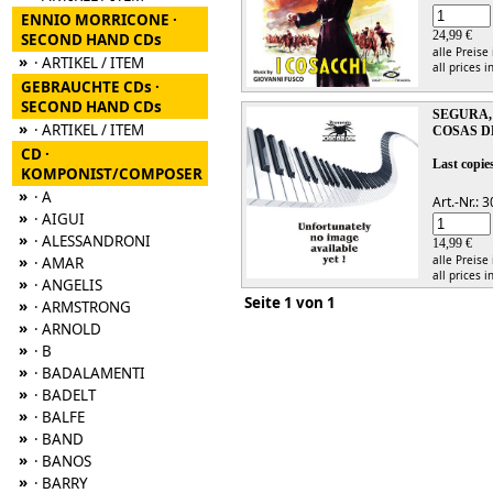
ENNIO MORRICONE ·
24,99 €
SECOND HAND CDs
alle Preise
»
· ARTIKEL / ITEM
all prices i
GEBRAUCHTE CDs ·
SECOND HAND CDs
SEGURA,
»
· ARTIKEL / ITEM
COSAS D
CD ·
Last copies
KOMPONIST/COMPOSER
»
· A
Art.-Nr.:
»
· AIGUI
»
· ALESSANDRONI
14,99 €
»
alle Preise
· AMAR
all prices i
»
· ANGELIS
Seite 1 von 1
»
· ARMSTRONG
»
· ARNOLD
»
· B
»
· BADALAMENTI
»
· BADELT
»
· BALFE
»
· BAND
»
· BANOS
»
· BARRY