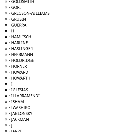
»
· GOLDSMITH
»
· GORI
»
· GREGSON-WILLIAMS
»
· GRUSIN
»
· GUERRA
»
· H
»
· HAMLISCH
»
· HARLINE
»
· HASLINGER
»
· HERRMANN
»
· HOLDRIDGE
»
· HORNER
»
· HOWARD
»
· HOWARTH
»
· I
»
· IGLESIAS
»
· ILLARRAMENDI
»
· ISHAM
»
· IWASHIRO
»
· JABLONSKY
»
· JACKMAN
»
· J
»
· JARRE