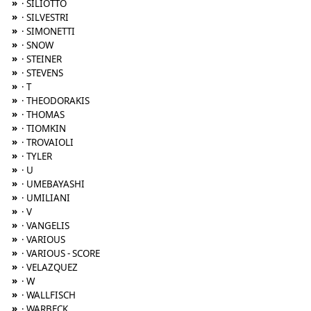
»
· SILIOTTO
»
· SILVESTRI
»
· SIMONETTI
»
· SNOW
»
· STEINER
»
· STEVENS
»
· T
»
· THEODORAKIS
»
· THOMAS
»
· TIOMKIN
»
· TROVAIOLI
»
· TYLER
»
· U
»
· UMEBAYASHI
»
· UMILIANI
»
· V
»
· VANGELIS
»
· VARIOUS
»
· VARIOUS - SCORE
»
· VELAZQUEZ
»
· W
»
· WALLFISCH
»
· WARBECK