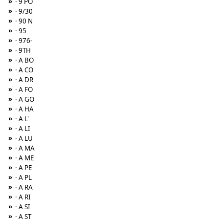
»
· 9 PO
»
· 9/30
»
· 90 N
»
· 95
»
· 976-
»
· 9TH
»
· A BO
»
· A CO
»
· A DR
»
· A FO
»
· A GO
»
· A HA
»
· A L'
»
· A LI
»
· A LU
»
· A MA
»
· A ME
»
· A PE
»
· A PL
»
· A RA
»
· A RI
»
· A SI
»
· A ST