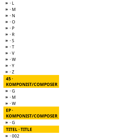
»
· L
»
· M
»
· N
»
· O
»
· P
»
· R
»
· S
»
· T
»
· V
»
· W
»
· Y
»
· Z
45 ·
KOMPONIST/COMPOSER
»
· G
»
· M
»
· W
EP ·
KOMPONIST/COMPOSER
»
· G
TITEL · TITLE
»
· 002