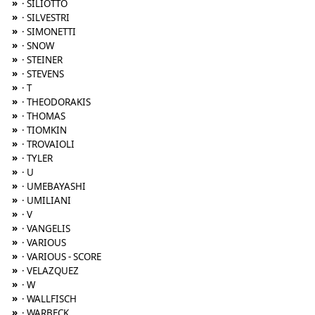
»
· SILIOTTO
»
· SILVESTRI
»
· SIMONETTI
»
· SNOW
»
· STEINER
»
· STEVENS
»
· T
»
· THEODORAKIS
»
· THOMAS
»
· TIOMKIN
»
· TROVAIOLI
»
· TYLER
»
· U
»
· UMEBAYASHI
»
· UMILIANI
»
· V
»
· VANGELIS
»
· VARIOUS
»
· VARIOUS - SCORE
»
· VELAZQUEZ
»
· W
»
· WALLFISCH
»
· WARBECK