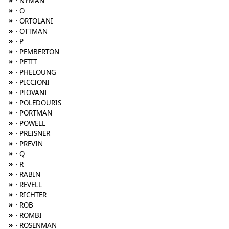
»
· NYMAN
»
· O
»
· ORTOLANI
»
· OTTMAN
»
· P
»
· PEMBERTON
»
· PETIT
»
· PHELOUNG
»
· PICCIONI
»
· PIOVANI
»
· POLEDOURIS
»
· PORTMAN
»
· POWELL
»
· PREISNER
»
· PREVIN
»
· Q
»
· R
»
· RABIN
»
· REVELL
»
· RICHTER
»
· ROB
»
· ROMBI
»
· ROSENMAN