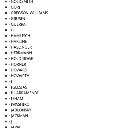
»
· GOLDSMITH
»
· GORI
»
· GREGSON-WILLIAMS
»
· GRUSIN
»
· GUERRA
»
· H
»
· HAMLISCH
»
· HARLINE
»
· HASLINGER
»
· HERRMANN
»
· HOLDRIDGE
»
· HORNER
»
· HOWARD
»
· HOWARTH
»
· I
»
· IGLESIAS
»
· ILLARRAMENDI
»
· ISHAM
»
· IWASHIRO
»
· JABLONSKY
»
· JACKMAN
»
· J
»
· JARRE