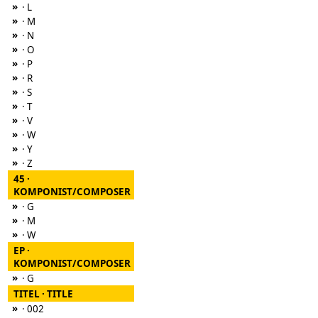
»
· L
»
· M
»
· N
»
· O
»
· P
»
· R
»
· S
»
· T
»
· V
»
· W
»
· Y
»
· Z
45 ·
KOMPONIST/COMPOSER
»
· G
»
· M
»
· W
EP ·
KOMPONIST/COMPOSER
»
· G
TITEL · TITLE
»
· 002