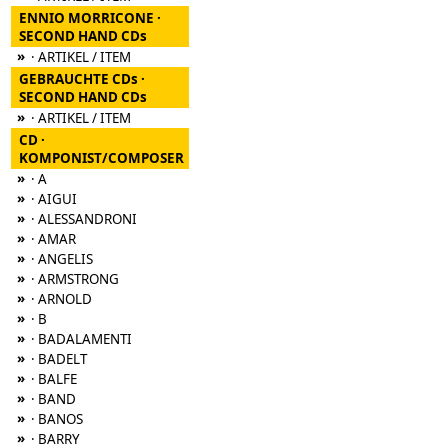
ENNIO MORRICONE ·
SECOND HAND CDs
»
· ARTIKEL / ITEM
GEBRAUCHTE CDs ·
SECOND HAND CDs
»
· ARTIKEL / ITEM
CD ·
KOMPONIST/COMPOSER
»
· A
»
· AIGUI
»
· ALESSANDRONI
»
· AMAR
»
· ANGELIS
»
· ARMSTRONG
»
· ARNOLD
»
· B
»
· BADALAMENTI
»
· BADELT
»
· BALFE
»
· BAND
»
· BANOS
»
· BARRY