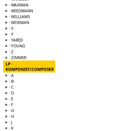
»
· WAXMAN
»
· WIEDMANN
»
· WILLIAMS
»
· WISEMAN
»
· X
»
· Y
»
· YARED
»
· YOUNG
»
· Z
»
· ZIMMER
LP ·
KOMPONIST/COMPOSER
»
· A
»
· B
»
· C
»
· D
»
· E
»
· F
»
· G
»
· H
»
· J
»
· K