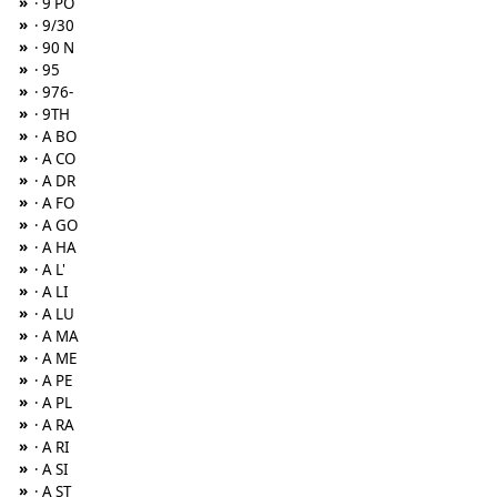
»
· 9 PO
»
· 9/30
»
· 90 N
»
· 95
»
· 976-
»
· 9TH
»
· A BO
»
· A CO
»
· A DR
»
· A FO
»
· A GO
»
· A HA
»
· A L'
»
· A LI
»
· A LU
»
· A MA
»
· A ME
»
· A PE
»
· A PL
»
· A RA
»
· A RI
»
· A SI
»
· A ST