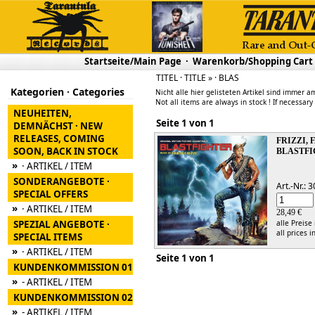
Startseite/Main Page
·
Warenkorb/Shopping Cart
TITEL · TITLE » · BLAS
Kategorien · Categories
Nicht alle hier gelisteten Artikel sind immer am
Not all items are always in stock ! If necessary
NEUHEITEN,
Seite 1 von 1
DEMNÄCHST · NEW
RELEASES, COMING
FRIZZI, 
SOON, BACK IN STOCK
BLASTF
»
· ARTIKEL / ITEM
SONDERANGEBOTE ·
Art.-Nr.:
SPECIAL OFFERS
»
· ARTIKEL / ITEM
28,49 €
SPEZIAL ANGEBOTE ·
alle Preise
all prices i
SPECIAL ITEMS
»
· ARTIKEL / ITEM
Seite 1 von 1
KUNDENKOMMISSION 01
»
- ARTIKEL / ITEM
KUNDENKOMMISSION 02
»
- ARTIKEL / ITEM