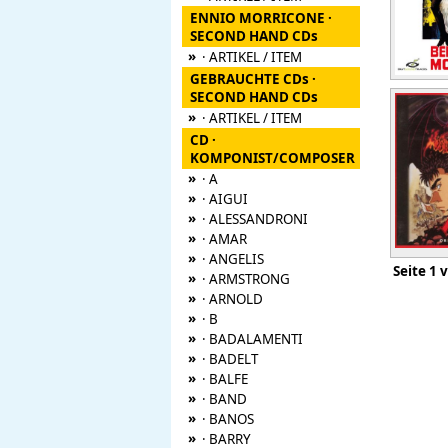
ENNIO MORRICONE ·
SECOND HAND CDs
»
· ARTIKEL / ITEM
GEBRAUCHTE CDs ·
SECOND HAND CDs
»
· ARTIKEL / ITEM
CD ·
KOMPONIST/COMPOSER
»
· A
»
· AIGUI
»
· ALESSANDRONI
»
· AMAR
»
· ANGELIS
Seite
»
· ARMSTRONG
»
· ARNOLD
»
· B
»
· BADALAMENTI
»
· BADELT
»
· BALFE
»
· BAND
»
· BANOS
»
· BARRY