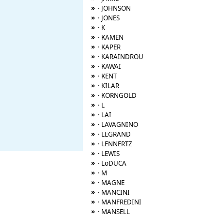
»
· JOHNSON
»
· JONES
»
· K
»
· KAMEN
»
· KAPER
»
· KARAINDROU
»
· KAWAI
»
· KENT
»
· KILAR
»
· KORNGOLD
»
· L
»
· LAI
»
· LAVAGNINO
»
· LEGRAND
»
· LENNERTZ
»
· LEWIS
»
· LoDUCA
»
· M
»
· MAGNE
»
· MANCINI
»
· MANFREDINI
»
· MANSELL