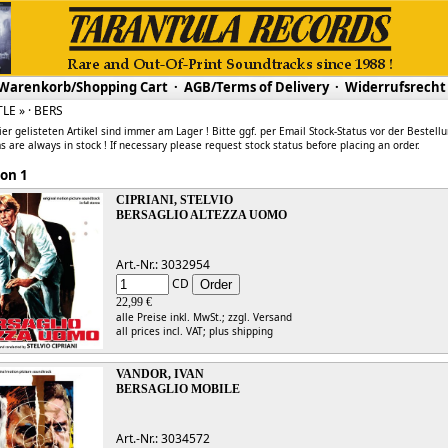
Warenkorb/Shopping Cart
·
AGB/Terms of Delivery
·
Widerrufsrecht
TLE » · BERS
ier gelisteten Artikel sind immer am Lager ! Bitte ggf. per Email Stock-Status vor der Bestell
s are always in stock ! If necessary please request stock status before placing an order.
 1 von 1
CIPRIANI, STELVIO
BERSAGLIO ALTEZZA UOMO
Art.-Nr.: 3032954
CD
22,99 €
alle Preise inkl. MwSt.;
zzgl. Versand
all prices incl. VAT;
plus shipping
VANDOR, IVAN
BERSAGLIO MOBILE
Art.-Nr.: 3034572