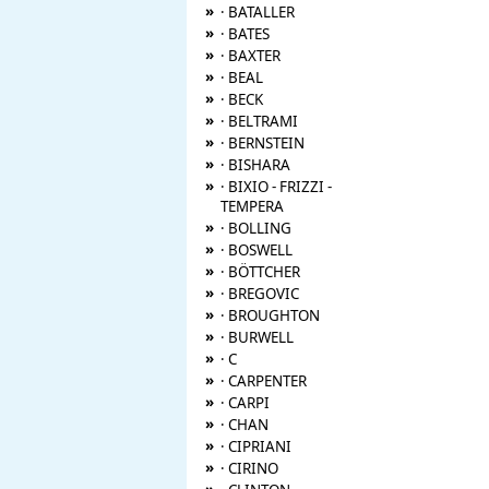
»
· BATALLER
»
· BATES
»
· BAXTER
»
· BEAL
»
· BECK
»
· BELTRAMI
»
· BERNSTEIN
»
· BISHARA
»
· BIXIO - FRIZZI -
TEMPERA
»
· BOLLING
»
· BOSWELL
»
· BÖTTCHER
»
· BREGOVIC
»
· BROUGHTON
»
· BURWELL
»
· C
»
· CARPENTER
»
· CARPI
»
· CHAN
»
· CIPRIANI
»
· CIRINO