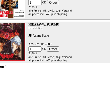
CD
24,99 €
alle Preise inkl. MwSt.;
zzgl. Versand
all prices incl. VAT;
plus shipping
HIRASAWA, SUSUMU
BERSERK
JP, Anime-Score
Art.-Nr.: 3019603
CD
33,99 €
alle Preise inkl. MwSt.;
zzgl. Versand
all prices incl. VAT;
plus shipping
 1 von 1