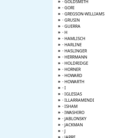
»
· GOLDSMITH
»
· GORI
»
· GREGSON-WILLIAMS
»
· GRUSIN
»
· GUERRA
»
· H
»
· HAMLISCH
»
· HARLINE
»
· HASLINGER
»
· HERRMANN
»
· HOLDRIDGE
»
· HORNER
»
· HOWARD
»
· HOWARTH
»
· I
»
· IGLESIAS
»
· ILLARRAMENDI
»
· ISHAM
»
· IWASHIRO
»
· JABLONSKY
»
· JACKMAN
»
· J
»
· JARRE