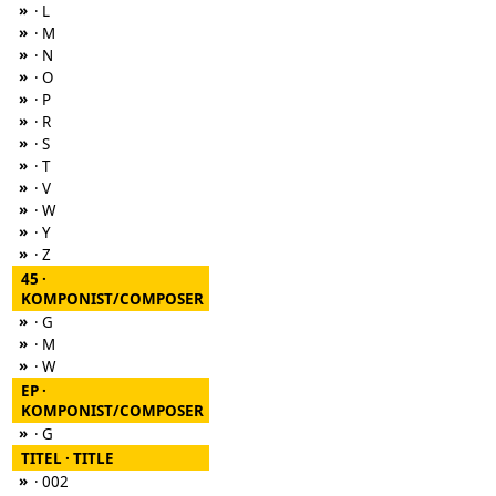
»
· L
»
· M
»
· N
»
· O
»
· P
»
· R
»
· S
»
· T
»
· V
»
· W
»
· Y
»
· Z
45 ·
KOMPONIST/COMPOSER
»
· G
»
· M
»
· W
EP ·
KOMPONIST/COMPOSER
»
· G
TITEL · TITLE
»
· 002