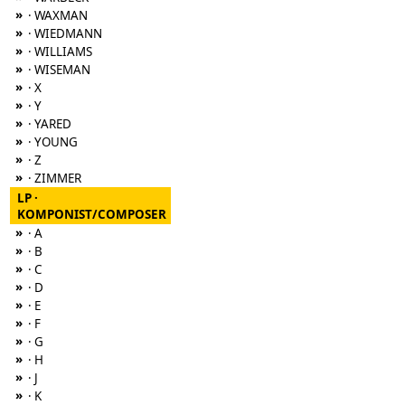
»
· WAXMAN
»
· WIEDMANN
»
· WILLIAMS
»
· WISEMAN
»
· X
»
· Y
»
· YARED
»
· YOUNG
»
· Z
»
· ZIMMER
LP ·
KOMPONIST/COMPOSER
»
· A
»
· B
»
· C
»
· D
»
· E
»
· F
»
· G
»
· H
»
· J
»
· K