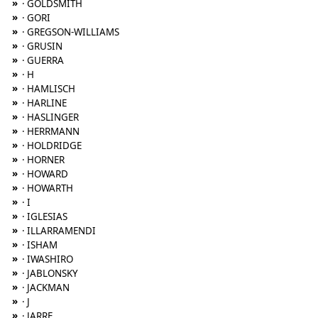
»
· GOLDSMITH
»
· GORI
»
· GREGSON-WILLIAMS
»
· GRUSIN
»
· GUERRA
»
· H
»
· HAMLISCH
»
· HARLINE
»
· HASLINGER
»
· HERRMANN
»
· HOLDRIDGE
»
· HORNER
»
· HOWARD
»
· HOWARTH
»
· I
»
· IGLESIAS
»
· ILLARRAMENDI
»
· ISHAM
»
· IWASHIRO
»
· JABLONSKY
»
· JACKMAN
»
· J
»
· JARRE