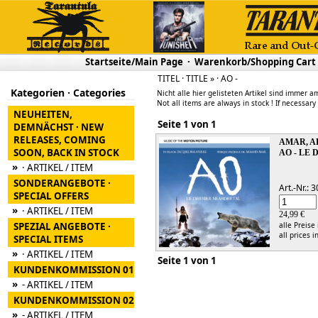
Startseite/Main Page
·
Warenkorb/Shopping Cart
TITEL · TITLE » · AO -
Kategorien · Categories
Nicht alle hier gelisteten Artikel sind immer am
Not all items are always in stock ! If necessary
NEUHEITEN,
Seite 1 von 1
DEMNÄCHST · NEW
RELEASES, COMING
AMAR, 
SOON, BACK IN STOCK
AO - LE
»
· ARTIKEL / ITEM
SONDERANGEBOTE ·
Art.-Nr.:
SPECIAL OFFERS
»
· ARTIKEL / ITEM
24,99 €
SPEZIAL ANGEBOTE ·
alle Preise
all prices i
SPECIAL ITEMS
»
· ARTIKEL / ITEM
Seite 1 von 1
KUNDENKOMMISSION 01
»
- ARTIKEL / ITEM
KUNDENKOMMISSION 02
»
- ARTIKEL / ITEM