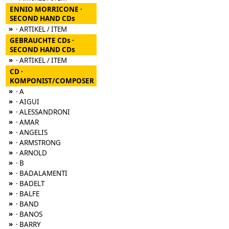
ENNIO MORRICONE ·
SECOND HAND CDs
»
· ARTIKEL / ITEM
GEBRAUCHTE CDs ·
SECOND HAND CDs
»
· ARTIKEL / ITEM
CD ·
KOMPONIST/COMPOSER
»
· A
»
· AIGUI
»
· ALESSANDRONI
»
· AMAR
»
· ANGELIS
»
· ARMSTRONG
»
· ARNOLD
»
· B
»
· BADALAMENTI
»
· BADELT
»
· BALFE
»
· BAND
»
· BANOS
»
· BARRY