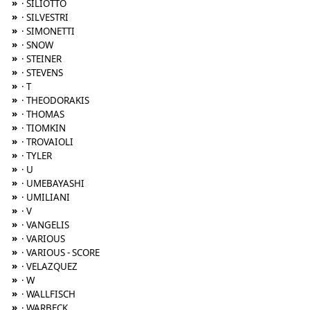
»
· SILIOTTO
»
· SILVESTRI
»
· SIMONETTI
»
· SNOW
»
· STEINER
»
· STEVENS
»
· T
»
· THEODORAKIS
»
· THOMAS
»
· TIOMKIN
»
· TROVAIOLI
»
· TYLER
»
· U
»
· UMEBAYASHI
»
· UMILIANI
»
· V
»
· VANGELIS
»
· VARIOUS
»
· VARIOUS - SCORE
»
· VELAZQUEZ
»
· W
»
· WALLFISCH
»
· WARBECK