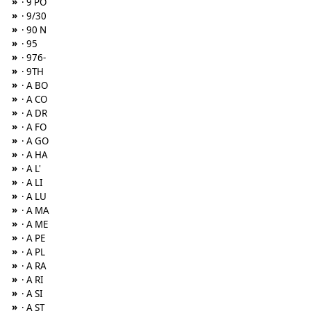
»
· 9 PO
»
· 9/30
»
· 90 N
»
· 95
»
· 976-
»
· 9TH
»
· A BO
»
· A CO
»
· A DR
»
· A FO
»
· A GO
»
· A HA
»
· A L'
»
· A LI
»
· A LU
»
· A MA
»
· A ME
»
· A PE
»
· A PL
»
· A RA
»
· A RI
»
· A SI
»
· A ST