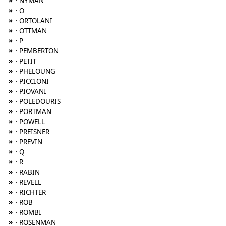
»
· NYMAN
»
· O
»
· ORTOLANI
»
· OTTMAN
»
· P
»
· PEMBERTON
»
· PETIT
»
· PHELOUNG
»
· PICCIONI
»
· PIOVANI
»
· POLEDOURIS
»
· PORTMAN
»
· POWELL
»
· PREISNER
»
· PREVIN
»
· Q
»
· R
»
· RABIN
»
· REVELL
»
· RICHTER
»
· ROB
»
· ROMBI
»
· ROSENMAN