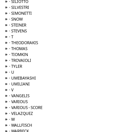
»
· SILIOTTO
»
· SILVESTRI
»
· SIMONETTI
»
· SNOW
»
· STEINER
»
· STEVENS
»
· T
»
· THEODORAKIS
»
· THOMAS
»
· TIOMKIN
»
· TROVAIOLI
»
· TYLER
»
· U
»
· UMEBAYASHI
»
· UMILIANI
»
· V
»
· VANGELIS
»
· VARIOUS
»
· VARIOUS - SCORE
»
· VELAZQUEZ
»
· W
»
· WALLFISCH
»
· WARBECK