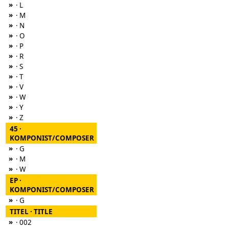
»
· L
»
· M
»
· N
»
· O
»
· P
»
· R
»
· S
»
· T
»
· V
»
· W
»
· Y
»
· Z
45 ·
KOMPONIST/COMPOSER
»
· G
»
· M
»
· W
EP ·
KOMPONIST/COMPOSER
»
· G
TITEL · TITLE
»
· 002