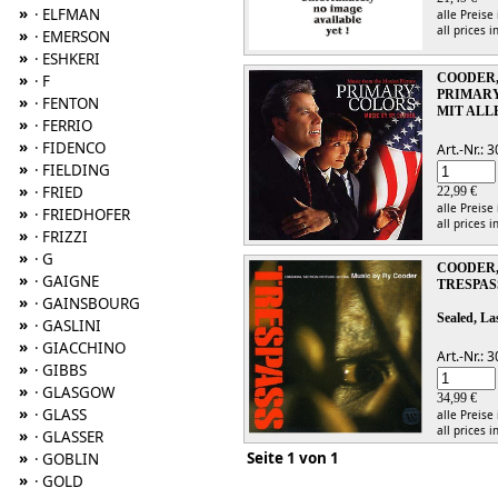
»
· ELFMAN
alle Preise
all prices i
»
· EMERSON
»
· ESHKERI
»
COODER,
· F
PRIMAR
»
· FENTON
MIT ALL
»
· FERRIO
»
· FIDENCO
Art.-Nr.:
»
· FIELDING
»
· FRIED
22,99 €
alle Preise
»
· FRIEDHOFER
all prices i
»
· FRIZZI
»
· G
COODER,
»
· GAIGNE
TRESPAS
»
· GAINSBOURG
Sealed, La
»
· GASLINI
»
· GIACCHINO
Art.-Nr.:
»
· GIBBS
»
· GLASGOW
34,99 €
»
· GLASS
alle Preise
all prices i
»
· GLASSER
Seite 1 von 1
»
· GOBLIN
»
· GOLD