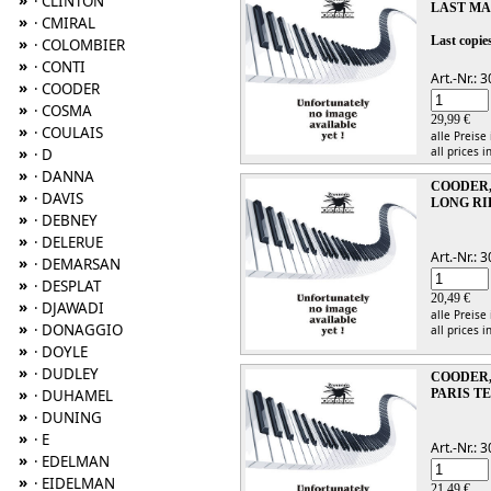
»
· CLINTON
LAST MA
»
· CMIRAL
Last copies
»
· COLOMBIER
»
· CONTI
Art.-Nr.:
»
· COODER
»
· COSMA
29,99 €
»
· COULAIS
alle Preise
»
all prices i
· D
»
· DANNA
COODER,
»
· DAVIS
LONG RI
»
· DEBNEY
»
· DELERUE
Art.-Nr.:
»
· DEMARSAN
»
· DESPLAT
20,49 €
»
· DJAWADI
alle Preise
»
· DONAGGIO
all prices i
»
· DOYLE
»
· DUDLEY
COODER,
»
· DUHAMEL
PARIS T
»
· DUNING
»
· E
Art.-Nr.:
»
· EDELMAN
»
· EIDELMAN
21,49 €