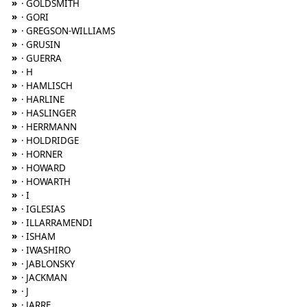
»
· GOLDSMITH
»
· GORI
»
· GREGSON-WILLIAMS
»
· GRUSIN
»
· GUERRA
»
· H
»
· HAMLISCH
»
· HARLINE
»
· HASLINGER
»
· HERRMANN
»
· HOLDRIDGE
»
· HORNER
»
· HOWARD
»
· HOWARTH
»
· I
»
· IGLESIAS
»
· ILLARRAMENDI
»
· ISHAM
»
· IWASHIRO
»
· JABLONSKY
»
· JACKMAN
»
· J
»
· JARRE