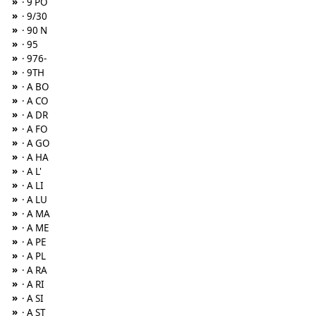
»
· 9 PO
»
· 9/30
»
· 90 N
»
· 95
»
· 976-
»
· 9TH
»
· A BO
»
· A CO
»
· A DR
»
· A FO
»
· A GO
»
· A HA
»
· A L'
»
· A LI
»
· A LU
»
· A MA
»
· A ME
»
· A PE
»
· A PL
»
· A RA
»
· A RI
»
· A SI
»
· A ST