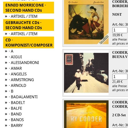
COODER,
ENNIO MORRICONE ·
BORDER
SECOND HAND CDs
NOST
»
· ARTIKEL / ITEM
GEBRAUCHTE CDs ·
Art.-Nr.:
SECOND HAND CDs
»
· ARTIKEL / ITEM
19,99 €
CD ·
alle Preise
all prices i
KOMPONIST/COMPOSER
»
· A
COODER,
»
· AIGUI
BUENA V
»
· ALESSANDRONI
»
· AMAR
Art.-Nr.:
»
· ANGELIS
»
· ARMSTRONG
21,49 €
»
· ARNOLD
alle Preise
all prices i
»
· B
»
· BADALAMENTI
»
· BADELT
COODER,
COODER,
»
· BALFE
»
· BAND
2 CD-Set
»
· BANOS
»
Art.-Nr.:
· BARRY