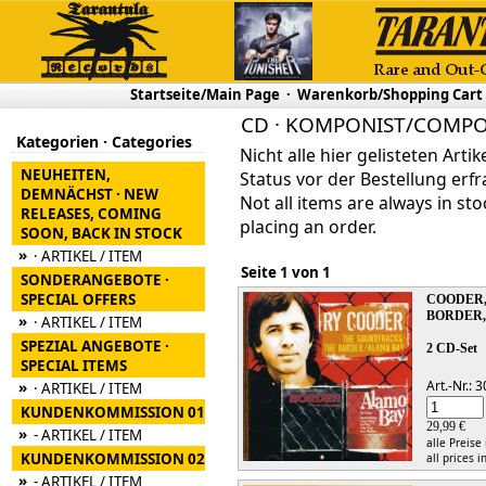
Startseite/Main Page
·
Warenkorb/Shopping Cart
CD · KOMPONIST/COMPO
Kategorien · Categories
Nicht alle hier gelisteten Arti
NEUHEITEN,
Status vor der Bestellung erfr
DEMNÄCHST · NEW
Not all items are always in sto
RELEASES, COMING
placing an order.
SOON, BACK IN STOCK
»
· ARTIKEL / ITEM
Seite 1 von 1
SONDERANGEBOTE ·
SPECIAL OFFERS
COODER,
BORDER,
»
· ARTIKEL / ITEM
SPEZIAL ANGEBOTE ·
2 CD-Set
SPECIAL ITEMS
Art.-Nr.:
»
· ARTIKEL / ITEM
KUNDENKOMMISSION 01
29,99 €
»
- ARTIKEL / ITEM
alle Preise
KUNDENKOMMISSION 02
all prices i
»
- ARTIKEL / ITEM