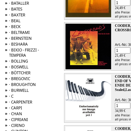
»
· BATALLER
24,49 €
»
· BATES
alle Preise
»
· BAXTER
all prices i
»
· BEAL
»
COODER,
· BECK
CROSSR
»
· BELTRAMI
»
· BERNSTEIN
»
· BISHARA
Art.-Nr.:
»
· BIXIO - FRIZZI -
TEMPERA
21,49 €
alle Preise
»
· BOLLING
all prices i
»
· BOSWELL
»
· BÖTTCHER
COODER,
»
· BREGOVIC
END OF 
»
· BROUGHTON
ENDE DE
»
· BURWELL
Sealed,Las
»
· C
Art.-Nr.:
»
· CARPENTER
»
· CARPI
34,99 €
»
· CHAN
alle Preise
»
· CIPRIANI
all prices i
»
· CIRINO
COODER,