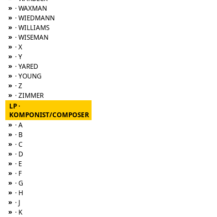
»
· WAXMAN
»
· WIEDMANN
»
· WILLIAMS
»
· WISEMAN
»
· X
»
· Y
»
· YARED
»
· YOUNG
»
· Z
»
· ZIMMER
LP ·
KOMPONIST/COMPOSER
»
· A
»
· B
»
· C
»
· D
»
· E
»
· F
»
· G
»
· H
»
· J
»
· K