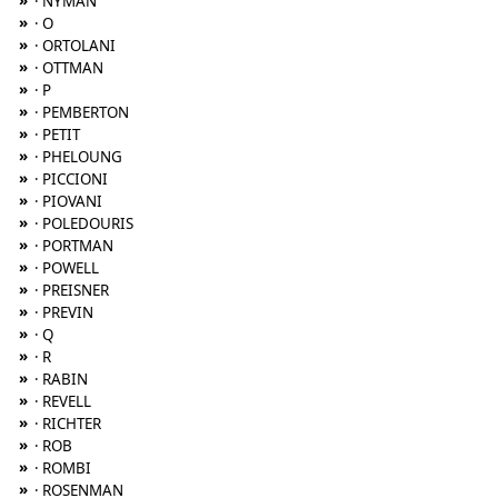
»
· NYMAN
»
· O
»
· ORTOLANI
»
· OTTMAN
»
· P
»
· PEMBERTON
»
· PETIT
»
· PHELOUNG
»
· PICCIONI
»
· PIOVANI
»
· POLEDOURIS
»
· PORTMAN
»
· POWELL
»
· PREISNER
»
· PREVIN
»
· Q
»
· R
»
· RABIN
»
· REVELL
»
· RICHTER
»
· ROB
»
· ROMBI
»
· ROSENMAN