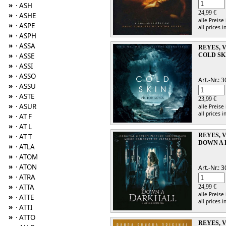
»
· ASH
24,99 €
»
· ASHE
alle Preise
»
· ASPE
all prices i
»
· ASPH
»
· ASSA
REYES, 
»
COLD SK
· ASSE
»
· ASSI
»
· ASSO
Art.-Nr.:
»
· ASSU
»
· ASTE
23,99 €
»
· ASUR
alle Preise
all prices i
»
· AT F
»
· AT L
REYES, 
»
· AT T
DOWN A
»
· ATLA
»
· ATOM
»
· ATON
Art.-Nr.:
»
· ATRA
»
· ATTA
24,99 €
alle Preise
»
· ATTE
all prices i
»
· ATTI
»
· ATTO
REYES, 