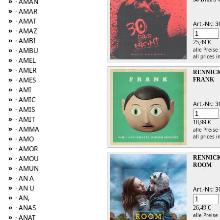
»
· AMAN
»
· AMAR
»
· AMAT
Art.-Nr.:
»
· AMAZ
»
· AMBI
25,49 €
»
· AMBU
alle Preise
all prices i
»
· AMEL
»
· AMER
RENNICK
»
· AMES
FRANK
»
· AMI
»
· AMIC
Art.-Nr.:
»
· AMIS
»
· AMIT
18,99 €
»
· AMMA
alle Preise
all prices i
»
· AMO
»
· AMOR
»
· AMOU
RENNICK
ROOM
»
· AMUN
»
· AN A
»
· AN U
Art.-Nr.:
»
· AN,
»
· ANAS
26,49 €
alle Preise
»
· ANAT