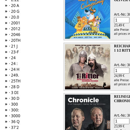
»
· 20 A
»
· 20 G
Art.-Nr.:
»
· 20.0
»
· 2001
23,49 €
»
· 2012
alle Preise
all prices i
»
· 2046
»
· 20TH
»
· 21 J
REICHAR
1 1/2 RI
»
· 23-F
»
· 24
»
· 24 :
Art.-Nr.:
»
· 24 H
»
· 249.
24,99 €
alle Preise
»
· 25TH
all prices i
»
· 28 D
»
· 3 DI
REIJSEG
»
· 30 D
CHRONIC
»
· 300
»
· 300:
Art.-Nr.:
»
· 3000
»
· 36 Q
23,99 €
»
· 37'2