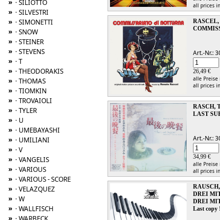
»
· SILIOTTO
all prices i
»
· SILVESTRI
»
· SIMONETTI
RASCEL,
COMMISS
»
· SNOW
»
· STEINER
»
· STEVENS
Art.-Nr.:
»
· T
»
· THEODORAKIS
26,49 €
alle Preise
»
· THOMAS
all prices i
»
· TIOMKIN
»
· TROVAIOLI
RASCH, 
»
· TYLER
LAST SU
»
· U
»
· UMEBAYASHI
Art.-Nr.:
»
· UMILIANI
»
· V
34,99 €
»
· VANGELIS
alle Preise
»
· VARIOUS
all prices i
»
· VARIOUS - SCORE
RAUSCH,
»
· VELAZQUEZ
DREI MI
»
· W
DREI MI
»
· WALLFISCH
Last copy 
»
· WARBECK