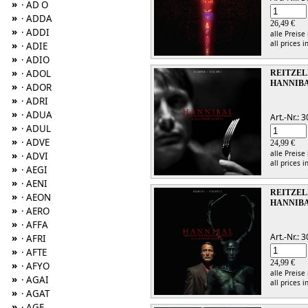
»
· AD O
»
· ADDA
26,49 €
»
· ADDI
alle Preise
all prices i
»
· ADIE
»
· ADIO
»
· ADOL
REITZEL
HANNIBA
»
· ADOR
»
· ADRI
»
· ADUA
Art.-Nr.:
»
· ADUL
»
· ADVE
24,99 €
alle Preise
»
· ADVI
all prices i
»
· AEGI
»
· AENI
REITZEL
»
· AEON
HANNIBA
»
· AERO
»
· AFFA
Art.-Nr.:
»
· AFRI
»
· AFTE
24,99 €
»
· AFYO
alle Preise
»
· AGAI
all prices i
»
· AGAT
»
· AGE