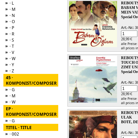
»
· L
REBOUTS
BABAM 
»
· M
MEIN VA
»
· N
Special Or
»
· O
»
· P
Art.-Nr.:
»
· R
»
28,99 €
· S
alle Preise
»
· T
all prices i
»
· V
»
· W
REBOUTS
TOUCH OF
»
· Y
ZIMT U
»
· Z
Special Or
45 ·
Art.-Nr.:
KOMPONIST/COMPOSER
»
· G
28,99 €
»
· M
alle Preise
»
· W
all prices i
EP ·
REBOUTS
KOMPONIST/COMPOSER
ULAK
»
· G
BOTE, D
TITEL · TITLE
Art.-Nr.:
»
· 002