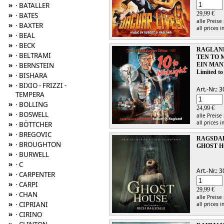
»
· BATALLER
29,99 €
»
· BATES
alle Preise
»
· BAXTER
all prices i
»
· BEAL
»
· BECK
RAGLAND
»
· BELTRAMI
TEN TO 
»
· BERNSTEIN
EIN MAN
Limited to
»
· BISHARA
»
· BIXIO - FRIZZI -
Art.-Nr.:
TEMPERA
»
· BOLLING
24,99 €
»
· BOSWELL
alle Preise
all prices i
»
· BÖTTCHER
»
· BREGOVIC
RAGSDAL
»
· BROUGHTON
GHOST 
»
· BURWELL
»
· C
Art.-Nr.:
»
· CARPENTER
»
· CARPI
29,99 €
»
· CHAN
alle Preise
»
· CIPRIANI
all prices i
»
· CIRINO