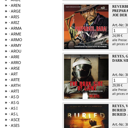
»
· AREN
REVERBER
»
· ARGE
PREPARA
JOE DE
»
· ARIS
»
· ARIZ
Art.-Nr.:
»
· ARMA
»
· ARME
24,99 €
»
· ARMO
alle Preise
all prices i
»
· ARMY
»
· AROU
»
REYES, 
· ARRI
DARK SI
»
· ARRO
»
· ARSE
»
· ART
Art.-Nr.:
»
· ARTE
»
· ARTH
29,99 €
alle Preise
»
· ARTI
all prices i
»
· AS D
»
· AS G
REYES, 
»
· AS I
BURIED
»
· AS L
BURIED 
»
· ASCE
Art.-Nr.:
»
· ASES