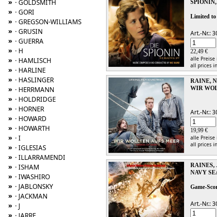
»
· GOLDSMITH
SPIONIN,
»
· GORI
Limited to
»
· GREGSON-WILLIAMS
»
· GRUSIN
Art.-Nr.:
»
· GUERRA
»
· H
22,49 €
alle Preise
»
· HAMLISCH
all prices i
»
· HARLINE
»
· HASLINGER
RAINE, 
»
WIR WOL
· HERRMANN
»
· HOLDRIDGE
»
· HORNER
Art.-Nr.:
»
· HOWARD
»
· HOWARTH
19,99 €
»
· I
alle Preise
all prices i
»
· IGLESIAS
»
· ILLARRAMENDI
RAINES,
»
· ISHAM
NAVY SE
»
· IWASHIRO
»
· JABLONSKY
Game-Sco
»
· JACKMAN
Art.-Nr.:
»
· J
»
· JARRE