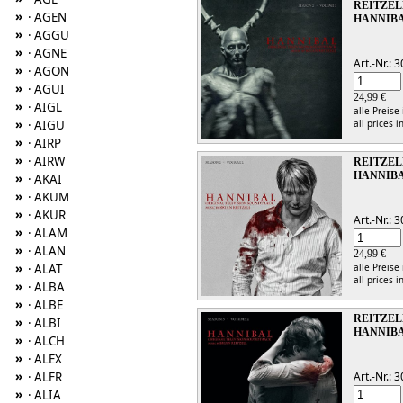
REITZEL
»
· AGEN
HANNIBA
»
· AGGU
»
· AGNE
Art.-Nr.:
»
· AGON
»
· AGUI
24,99 €
»
· AIGL
alle Preise
»
· AIGU
all prices i
»
· AIRP
»
· AIRW
REITZEL
HANNIBA
»
· AKAI
»
· AKUM
»
· AKUR
Art.-Nr.:
»
· ALAM
»
· ALAN
24,99 €
»
· ALAT
alle Preise
all prices i
»
· ALBA
»
· ALBE
REITZEL
»
· ALBI
HANNIBA
»
· ALCH
»
· ALEX
»
· ALFR
Art.-Nr.:
»
· ALIA