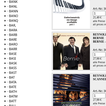
»
· BANK
»
· BANL
Art.-Nr.:
»
· BANN
»
· BANO
21,49 €
»
· BANQ
alle Preise
all prices i
»
· BAR,
»
· BARA
»
· BARB
REYNOL
BERNIE
»
· BARE
BERNIE 
»
· BARO
»
· BARR
Art.-Nr.:
»
· BASE
»
· BASI
27,99 €
alle Preise
»
· BASK
all prices i
»
· BASS
»
· BAST
REYNOL
»
· BAT
SCANNER
»
· BATA
»
· BATE
Art.-Nr.:
»
· BATH
»
· BATM
27,99 €
»
· BATT
alle Preise
»
· BAU,