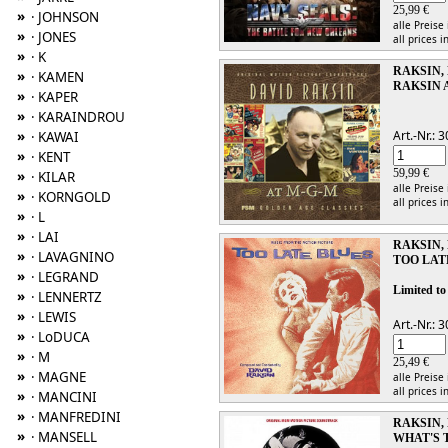
25,99 €
»
· JOHNSON
alle Preise
»
· JONES
all prices i
»
· K
RAKSIN,
»
· KAMEN
RAKSIN A
»
· KAPER
»
· KARAINDROU
»
Art.-Nr.:
· KAWAI
»
· KENT
59,99 €
»
· KILAR
alle Preise
»
· KORNGOLD
all prices i
»
· L
»
· LAI
RAKSIN,
»
· LAVAGNINO
TOO LAT
»
· LEGRAND
Limited to
»
· LENNERTZ
»
· LEWIS
Art.-Nr.:
»
· LoDUCA
»
· M
25,49 €
»
· MAGNE
alle Preise
all prices i
»
· MANCINI
»
· MANFREDINI
RAKSIN,
»
· MANSELL
WHAT'S 