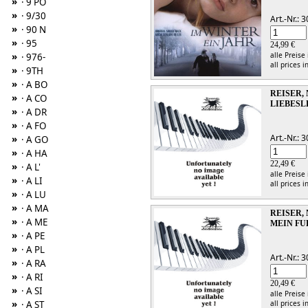
»
· 9 PO
»
· 9/30
Art.-Nr.:
»
· 90 N
»
· 95
24,99 €
alle Preise
»
· 976-
all prices i
»
· 9TH
»
· A BO
REISER, 
»
· A CO
LIEBESL
»
· A DR
»
· A FO
Art.-Nr.:
»
· A GO
»
· A HA
22,49 €
»
· A L'
alle Preise
»
· A LI
all prices i
»
· A LU
»
· A MA
REISER, 
»
· A ME
MEIN F
»
· A PE
»
· A PL
Art.-Nr.:
»
· A RA
»
· A RI
20,49 €
»
· A SI
alle Preise
»
· A ST
all prices i