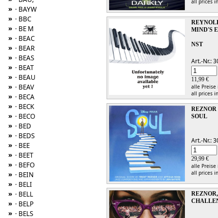
all prices i
»
· BAYW
»
· BBC
REYNOLD
»
· BE M
MIND'S 
»
· BEAC
NST
»
· BEAR
»
· BEAS
Art.-Nr.:
»
· BEAT
»
· BEAU
11,99 €
»
· BEAV
alle Preise
all prices i
»
· BECA
»
· BECK
REZNOR /
»
· BECO
SOUL
»
· BED
»
· BEDS
Art.-Nr.:
»
· BEE
»
· BEET
29,99 €
»
· BEFO
alle Preise
all prices i
»
· BEIN
»
· BELI
»
· BELL
REZNOR,
CHALLE
»
· BELP
»
· BELS