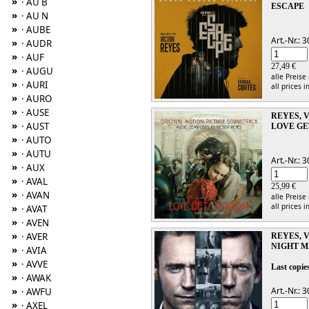
»
· AU B
ESCAPE
»
· AU N
»
· AUBE
Art.-Nr.:
»
· AUDR
»
· AUF
27,49 €
»
· AUGU
alle Preise
»
· AURI
all prices i
»
· AURO
»
· AUSE
REYES, 
»
· AUST
LOVE GE
»
· AUTO
»
· AUTU
Art.-Nr.:
»
· AUX
»
· AVAL
25,99 €
»
· AVAN
alle Preise
all prices i
»
· AVAT
»
· AVEN
»
· AVER
REYES, 
NIGHT 
»
· AVIA
»
· AVVE
Last copies
»
· AWAK
Art.-Nr.:
»
· AWFU
»
· AXEL