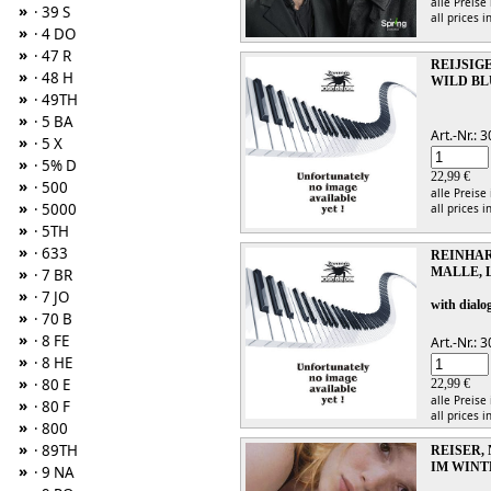
alle Preise
»
· 39 S
all prices i
»
· 4 DO
»
· 47 R
REIJSIG
»
· 48 H
WILD BL
»
· 49TH
»
· 5 BA
Art.-Nr.:
»
· 5 X
»
· 5% D
22,99 €
»
· 500
alle Preise
»
· 5000
all prices i
»
· 5TH
»
· 633
REINHAR
MALLE, 
»
· 7 BR
»
· 7 JO
with dialo
»
· 70 B
»
· 8 FE
Art.-Nr.:
»
· 8 HE
»
· 80 E
22,99 €
alle Preise
»
· 80 F
all prices i
»
· 800
»
· 89TH
REISER, 
IM WINT
»
· 9 NA