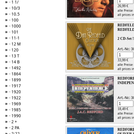
»
· 1 1/
26,99 €
»
· 10/3
alle Preise
»
· 10.5
all prices i
»
· 100
»
REDFELD
· 1000
REDFELD
»
· 101
»
· 11-1
2 CD-Set !
»
· 12 M
Art.-Nr.:
»
· 120
»
· 13 T
33,99 €
»
· 14 B
alle Preise
»
· 1492
all prices i
»
· 1864
REDFORD,
»
· 1899
INDEPE
»
· 1917
»
· 1920
»
· 1922
Art.-Nr.:
»
· 1969
»
18,49 €
· 1985
alle Preise
»
· 1990
all prices i
»
· 2 +
»
· 2 PA
REDFORD,
»
· 2:22
OLIVER