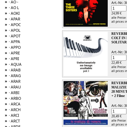
»
· AO -
Art.-Nr.:
»
· AO L
»
· AOKI
24,99 €
alle Preise
»
· APAR
all prices i
»
· APOC
»
· APOL
REVERBER
»
· APOT
COLT IN
»
· APPA
SOLITAR
»
· APPO
Art.-Nr.:
»
· APRE
»
· APRI
22,49 €
»
· AQUA
alle Preise
»
· ARAB
all prices i
»
· ARAG
»
· ARAR
REVERBER
»
· ARAU
MALIZIE 
28 MINUT
»
· ARBI
+ 2 Filme
»
· ARBO
»
· ARCA
Art.-Nr.:
»
· ARCH
»
· ARCI
20,49 €
»
alle Preise
· ARCT
all prices i
»
· ARDE