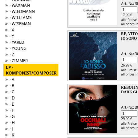
Art.-Nr.:
»
· WAXMAN
»
· WIEDMANN
17,99 €
»
· WILLIAMS
alle Preise
»
· WISEMAN
all prices i
»
· X
RE, VITO
»
· Y
IO SONO
»
· YARED
»
· YOUNG
Art.-Nr.:
»
· Z
»
· ZIMMER
26,99 €
LP ·
alle Preise
KOMPONIST/COMPOSER
all prices i
»
· A
»
· B
REBOTIN
»
· C
DARK GL
»
· D
»
· E
Art.-Nr.:
»
· F
»
· G
29,99 €
»
· H
alle Preise
»
all prices i
· J
»
· K