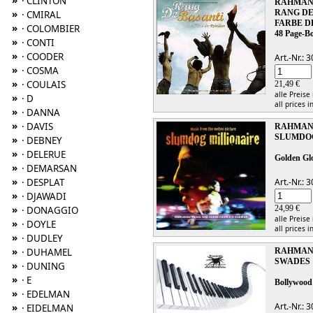
»
· CLINTON
RAHMAN, 
»
RANG DE
· CMIRAL
FARBE D
»
· COLOMBIER
48 Page-Bo
»
· CONTI
»
· COODER
Art.-Nr.:
»
· COSMA
»
· COULAIS
21,49 €
alle Preise
»
· D
all prices i
»
· DANNA
»
· DAVIS
RAHMAN, 
SLUMDO
»
· DEBNEY
»
· DELERUE
Golden Glo
»
· DEMARSAN
»
· DESPLAT
Art.-Nr.:
»
· DJAWADI
»
24,99 €
· DONAGGIO
alle Preise
»
· DOYLE
all prices i
»
· DUDLEY
»
· DUHAMEL
RAHMAN, 
SWADES
»
· DUNING
»
· E
Bollywood
»
· EDELMAN
Art.-Nr.:
»
· EIDELMAN