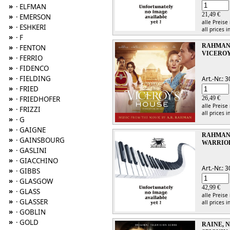
»
· ELFMAN
21,49 €
»
· EMERSON
alle Preise
»
· ESHKERI
all prices i
»
· F
RAHMAN, 
»
· FENTON
VICEROY
»
· FERRIO
»
· FIDENCO
»
· FIELDING
Art.-Nr.:
»
· FRIED
»
· FRIEDHOFER
26,49 €
alle Preise
»
· FRIZZI
all prices i
»
· G
»
· GAIGNE
RAHMAN, 
»
· GAINSBOURG
WARRIOR
»
· GASLINI
»
· GIACCHINO
Art.-Nr.:
»
· GIBBS
»
· GLASGOW
42,99 €
»
· GLASS
alle Preise
»
· GLASSER
all prices i
»
· GOBLIN
»
· GOLD
RAINE, 