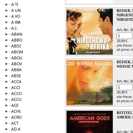
»
· A TI
»
· A UN
REISER, 
NIRGEND
»
· A VO
NIRGEND
»
· A WA
»
· A.I.
Art.-Nr.:
»
· ABAN
»
· ABBO
20,99 €
»
· ABDI
alle Preise
all prices i
»
· ABOM
»
· ABOU
REISER, 
»
· ABOV
WEISSE 
»
· ABRA
»
· ABSE
Art.-Nr.:
»
· ACCA
»
· ACCI
20,49 €
»
· ACCO
alle Preise
»
· ACCU
all prices i
»
· ACE
»
· ACHI
REITZEL
»
· ACRO
AMERIC
»
· ACT
»
· AD A
Art.-Nr.: