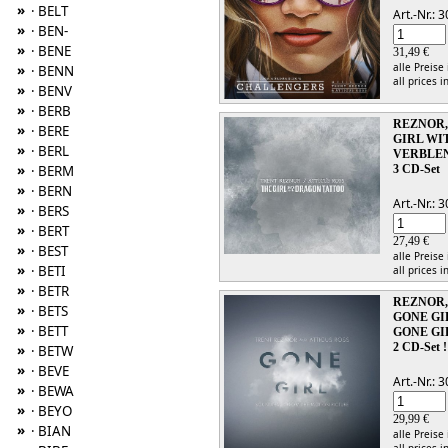
»
· BELT
Art.-Nr.:
»
· BEN-
»
· BENE
31,49 €
alle Preise
»
· BENN
all prices i
»
· BENV
»
· BERB
REZNOR,
»
· BERE
GIRL WI
»
· BERL
VERBLE
»
3 CD-Set
· BERM
»
· BERN
Art.-Nr.:
»
· BERS
»
· BERT
27,49 €
»
· BEST
alle Preise
»
· BETI
all prices i
»
· BETR
REZNOR,
»
· BETS
GONE GI
»
· BETT
GONE GI
2 CD-Set !
»
· BETW
»
· BEVE
Art.-Nr.:
»
· BEWA
»
· BEYO
29,99 €
»
· BIAN
alle Preise
all prices i