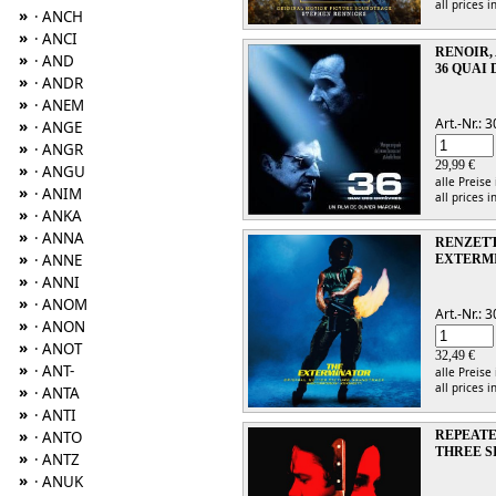
all prices i
»
· ANCH
»
· ANCI
RENOIR, 
»
· AND
36 QUAI
»
· ANDR
»
· ANEM
Art.-Nr.:
»
· ANGE
»
· ANGR
29,99 €
»
· ANGU
alle Preise
»
· ANIM
all prices i
»
· ANKA
»
· ANNA
RENZETT
»
· ANNE
EXTERMI
»
· ANNI
»
· ANOM
Art.-Nr.:
»
· ANON
»
· ANOT
32,49 €
»
· ANT-
alle Preise
all prices i
»
· ANTA
»
· ANTI
»
REPEAT
· ANTO
THREE S
»
· ANTZ
»
· ANUK