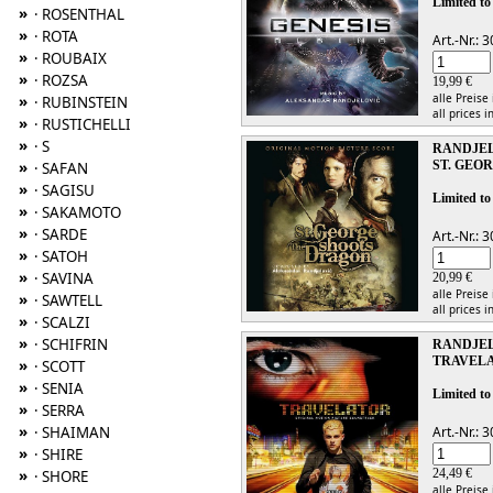
Limited to
»
· ROSENTHAL
»
· ROTA
Art.-Nr.:
»
· ROUBAIX
»
· ROZSA
19,99 €
alle Preise
»
· RUBINSTEIN
all prices i
»
· RUSTICHELLI
»
· S
RANDJE
»
ST. GEO
· SAFAN
»
· SAGISU
Limited to
»
· SAKAMOTO
»
· SARDE
Art.-Nr.:
»
· SATOH
»
· SAVINA
20,99 €
alle Preise
»
· SAWTELL
all prices i
»
· SCALZI
»
· SCHIFRIN
RANDJE
TRAVEL
»
· SCOTT
»
· SENIA
Limited to
»
· SERRA
»
· SHAIMAN
Art.-Nr.:
»
· SHIRE
»
24,49 €
· SHORE
alle Preise