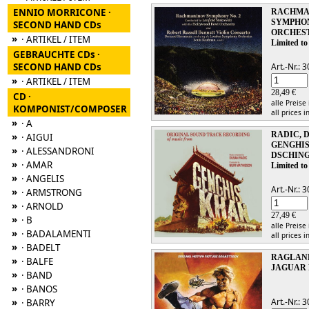
ENNIO MORRICONE ·
RACHMAN
SYMPHON
SECOND HAND CDs
ORCHES
»
· ARTIKEL / ITEM
Limited to
GEBRAUCHTE CDs ·
SECOND HAND CDs
Art.-Nr.:
»
· ARTIKEL / ITEM
28,49 €
CD ·
alle Preise
KOMPONIST/COMPOSER
all prices i
»
· A
RADIC, 
»
· AIGUI
GENGHI
»
· ALESSANDRONI
DSCHING
»
· AMAR
Limited to
»
· ANGELIS
Art.-Nr.:
»
· ARMSTRONG
»
· ARNOLD
27,49 €
»
· B
alle Preise
»
· BADALAMENTI
all prices i
»
· BADELT
RAGLAND
»
· BALFE
JAGUAR 
»
· BAND
»
· BANOS
»
Art.-Nr.:
· BARRY