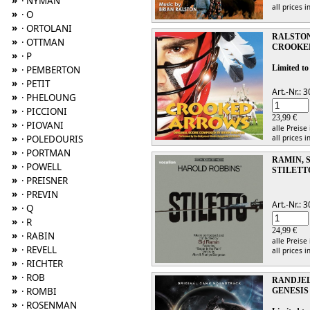
»
· NYMAN
all prices i
»
· O
»
· ORTOLANI
RALSTON
»
· OTTMAN
CROOKE
»
· P
»
Limited to
· PEMBERTON
»
· PETIT
Art.-Nr.:
»
· PHELOUNG
»
· PICCIONI
23,99 €
»
· PIOVANI
alle Preise
»
· POLEDOURIS
all prices i
»
· PORTMAN
RAMIN, 
»
· POWELL
STILETT
»
· PREISNER
»
· PREVIN
Art.-Nr.:
»
· Q
»
· R
24,99 €
»
· RABIN
alle Preise
»
· REVELL
all prices i
»
· RICHTER
»
· ROB
RANDJE
»
· ROMBI
GENESIS
»
· ROSENMAN