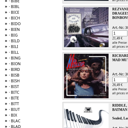
»
· BIBE
»
· BIBL
REZVANI,
»
· BICE
DRAGEES
»
· BICH
BONBONS
»
· BIDO
Art.-Nr.:
»
· BIEN
»
· BIG
21,49 €
»
· BILD
alle Preise
»
· BILI
all prices i
»
· BILL
RICHARD,
»
· BING
MAD MUT
»
· BION
»
· BIRD
Art.-Nr.:
»
· BISB
»
· BISH
26,49 €
»
· BIST
alle Preise
»
· BITC
all prices i
»
· BITE
»
· BITT
RIDDLE,
»
· BIUT
BATMAN
»
· BIX
Sealed, La
»
· BLAC
»
· BLAD