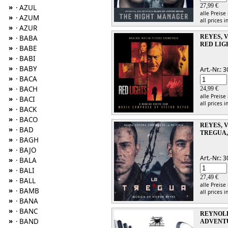
27,99 €
»
· AZUL
alle Preise
»
· AZUM
all prices i
»
· AZUR
REYES, 
»
· BABA
RED LIG
»
· BABE
»
· BABI
»
· BABY
Art.-Nr.:
»
· BACA
»
· BACH
24,99 €
alle Preise
»
· BACI
all prices i
»
· BACK
»
· BACO
REYES, 
»
· BAD
TREGUA,
»
· BAGH
»
· BAJO
Art.-Nr.:
»
· BALA
»
· BALI
27,49 €
»
· BALL
alle Preise
»
· BAMB
all prices i
»
· BANA
»
· BANC
REYNOLD
»
· BAND
ADVENTU