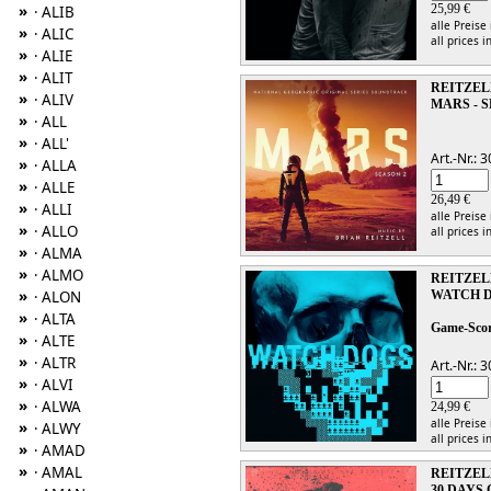
»
25,99 €
· ALIB
alle Preise
»
· ALIC
all prices i
»
· ALIE
»
· ALIT
REITZEL
»
· ALIV
MARS - 
»
· ALL
»
· ALL'
Art.-Nr.:
»
· ALLA
»
· ALLE
26,49 €
»
· ALLI
alle Preise
»
· ALLO
all prices i
»
· ALMA
»
· ALMO
REITZEL
»
· ALON
WATCH 
»
· ALTA
Game-Sco
»
· ALTE
»
· ALTR
Art.-Nr.:
»
· ALVI
»
· ALWA
24,99 €
alle Preise
»
· ALWY
all prices i
»
· AMAD
»
· AMAL
REITZEL
30 DAYS