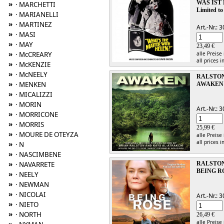
WAS IST
»
· MARCHETTI
Limited to
»
· MARIANELLI
»
· MARTINEZ
Art.-Nr.:
»
· MASI
»
· MAY
23,49 €
»
· McCREARY
alle Preise
all prices i
»
· McKENZIE
»
· McNEELY
RALSTON,
»
· MENKEN
AWAKEN
»
· MICALIZZI
»
· MORIN
Art.-Nr.:
»
· MORRICONE
»
· MORRIS
25,99 €
»
· MOURE DE OTEYZA
alle Preise
all prices i
»
· N
»
· NASCIMBENE
»
· NAVARRETE
RALSTON
BEING R
»
· NEELY
»
· NEWMAN
»
· NICOLAI
Art.-Nr.:
»
· NIETO
»
· NORTH
26,49 €
alle Preise