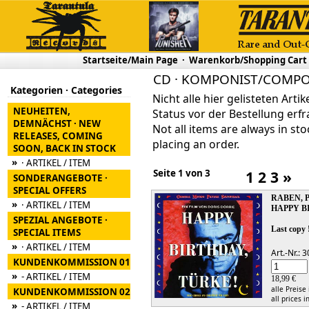
Startseite/Main Page
·
Warenkorb/Shopping Cart
CD · KOMPONIST/COMPOS
Kategorien · Categories
Nicht alle hier gelisteten Arti
NEUHEITEN,
Status vor der Bestellung erfr
DEMNÄCHST · NEW
Not all items are always in sto
RELEASES, COMING
placing an order.
SOON, BACK IN STOCK
»
· ARTIKEL / ITEM
Seite 1 von 3
1
2
3
»
SONDERANGEBOTE ·
SPECIAL OFFERS
RABEN, 
»
· ARTIKEL / ITEM
HAPPY B
SPEZIAL ANGEBOTE ·
Last copy 
SPECIAL ITEMS
»
· ARTIKEL / ITEM
Art.-Nr.:
KUNDENKOMMISSION 01
»
- ARTIKEL / ITEM
18,99 €
alle Preise
KUNDENKOMMISSION 02
all prices i
»
- ARTIKEL / ITEM