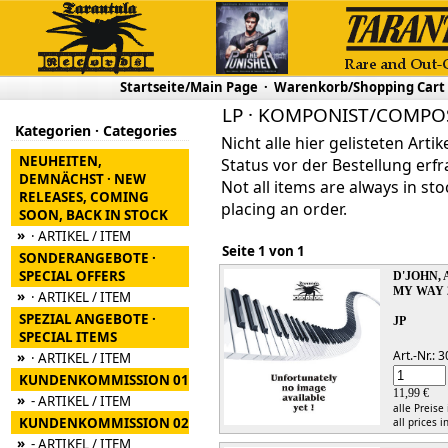
Startseite/Main Page
·
Warenkorb/Shopping Cart
LP · KOMPONIST/COMPOS
Kategorien · Categories
Nicht alle hier gelisteten Arti
NEUHEITEN,
Status vor der Bestellung erfr
DEMNÄCHST · NEW
Not all items are always in sto
RELEASES, COMING
placing an order.
SOON, BACK IN STOCK
»
· ARTIKEL / ITEM
Seite 1 von 1
SONDERANGEBOTE ·
SPECIAL OFFERS
D'JOHN,
MY WAY 
»
· ARTIKEL / ITEM
SPEZIAL ANGEBOTE ·
JP
SPECIAL ITEMS
Art.-Nr.:
»
· ARTIKEL / ITEM
KUNDENKOMMISSION 01
11,99 €
»
- ARTIKEL / ITEM
alle Preise
KUNDENKOMMISSION 02
all prices i
»
- ARTIKEL / ITEM