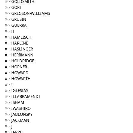
»
· GOLDSMITH
»
· GORI
»
· GREGSON-WILLIAMS
»
· GRUSIN
»
· GUERRA
»
· H
»
· HAMLISCH
»
· HARLINE
»
· HASLINGER
»
· HERRMANN
»
· HOLDRIDGE
»
· HORNER
»
· HOWARD
»
· HOWARTH
»
· I
»
· IGLESIAS
»
· ILLARRAMENDI
»
· ISHAM
»
· IWASHIRO
»
· JABLONSKY
»
· JACKMAN
»
· J
»
· JARRE