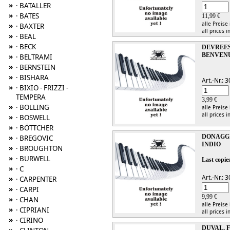
»
· BATALLER
»
· BATES
11,99 €
alle Preise
»
· BAXTER
all prices i
»
· BEAL
»
· BECK
DEVREES
BENVEN
»
· BELTRAMI
»
· BERNSTEIN
»
· BISHARA
Art.-Nr.:
»
· BIXIO - FRIZZI -
TEMPERA
3,99 €
»
· BOLLING
alle Preise
all prices i
»
· BOSWELL
»
· BÖTTCHER
»
DONAGGI
· BREGOVIC
INDIO
»
· BROUGHTON
»
· BURWELL
Last copies
»
· C
Art.-Nr.:
»
· CARPENTER
»
· CARPI
9,99 €
»
· CHAN
alle Preise
»
· CIPRIANI
all prices i
»
· CIRINO
DUVAL, 