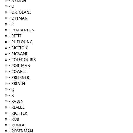
»
· NYMAN
»
· O
»
· ORTOLANI
»
· OTTMAN
»
· P
»
· PEMBERTON
»
· PETIT
»
· PHELOUNG
»
· PICCIONI
»
· PIOVANI
»
· POLEDOURIS
»
· PORTMAN
»
· POWELL
»
· PREISNER
»
· PREVIN
»
· Q
»
· R
»
· RABIN
»
· REVELL
»
· RICHTER
»
· ROB
»
· ROMBI
»
· ROSENMAN