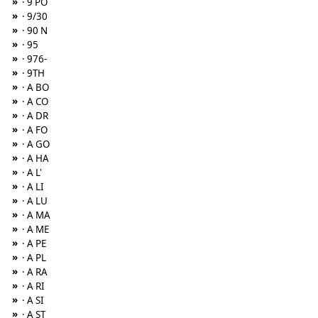
»
· 9 PO
»
· 9/30
»
· 90 N
»
· 95
»
· 976-
»
· 9TH
»
· A BO
»
· A CO
»
· A DR
»
· A FO
»
· A GO
»
· A HA
»
· A L'
»
· A LI
»
· A LU
»
· A MA
»
· A ME
»
· A PE
»
· A PL
»
· A RA
»
· A RI
»
· A SI
»
· A ST