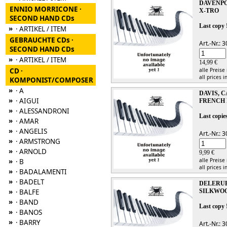
DAVENP
ENNIO MORRICONE ·
X-TRO
SECOND HAND CDs
Last copy 
»
· ARTIKEL / ITEM
GEBRAUCHTE CDs ·
Art.-Nr.:
SECOND HAND CDs
»
· ARTIKEL / ITEM
14,99 €
CD ·
alle Preise
all prices i
KOMPONIST/COMPOSER
»
· A
DAVIS, 
»
· AIGUI
FRENCH
»
· ALESSANDRONI
Last copies
»
· AMAR
»
· ANGELIS
Art.-Nr.:
»
· ARMSTRONG
»
· ARNOLD
9,99 €
»
alle Preise
· B
all prices i
»
· BADALAMENTI
»
· BADELT
DELERUE
»
· BALFE
SILKWO
»
· BAND
Last copy 
»
· BANOS
»
· BARRY
Art.-Nr.: