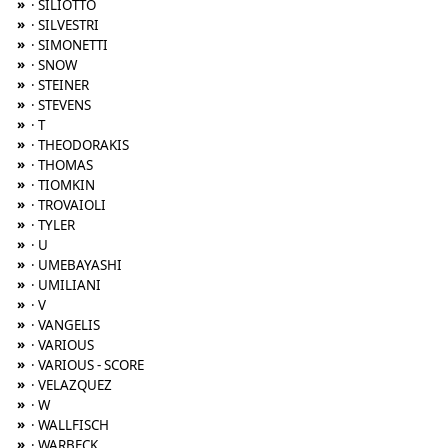
»
· SILIOTTO
»
· SILVESTRI
»
· SIMONETTI
»
· SNOW
»
· STEINER
»
· STEVENS
»
· T
»
· THEODORAKIS
»
· THOMAS
»
· TIOMKIN
»
· TROVAIOLI
»
· TYLER
»
· U
»
· UMEBAYASHI
»
· UMILIANI
»
· V
»
· VANGELIS
»
· VARIOUS
»
· VARIOUS - SCORE
»
· VELAZQUEZ
»
· W
»
· WALLFISCH
»
· WARBECK