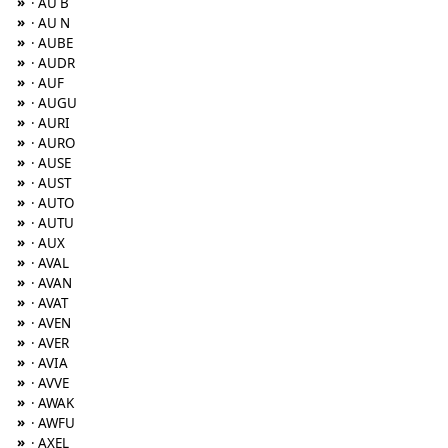
»
· AU B
»
· AU N
»
· AUBE
»
· AUDR
»
· AUF
»
· AUGU
»
· AURI
»
· AURO
»
· AUSE
»
· AUST
»
· AUTO
»
· AUTU
»
· AUX
»
· AVAL
»
· AVAN
»
· AVAT
»
· AVEN
»
· AVER
»
· AVIA
»
· AVVE
»
· AWAK
»
· AWFU
»
· AXEL