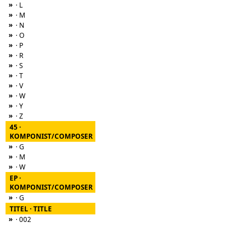
»
· L
»
· M
»
· N
»
· O
»
· P
»
· R
»
· S
»
· T
»
· V
»
· W
»
· Y
»
· Z
45 ·
KOMPONIST/COMPOSER
»
· G
»
· M
»
· W
EP ·
KOMPONIST/COMPOSER
»
· G
TITEL · TITLE
»
· 002