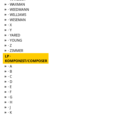
»
· WAXMAN
»
· WIEDMANN
»
· WILLIAMS
»
· WISEMAN
»
· X
»
· Y
»
· YARED
»
· YOUNG
»
· Z
»
· ZIMMER
LP ·
KOMPONIST/COMPOSER
»
· A
»
· B
»
· C
»
· D
»
· E
»
· F
»
· G
»
· H
»
· J
»
· K