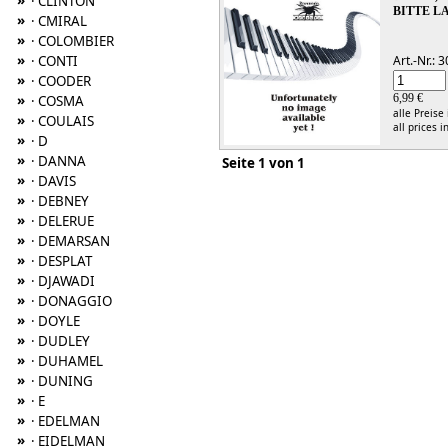
»
· CLINTON
BITTE L
»
· CMIRAL
»
· COLOMBIER
»
· CONTI
Art.-Nr.:
»
· COODER
»
6,99 €
· COSMA
alle Preise
»
· COULAIS
all prices i
»
· D
»
· DANNA
Seite 1 von 1
»
· DAVIS
»
· DEBNEY
»
· DELERUE
»
· DEMARSAN
»
· DESPLAT
»
· DJAWADI
»
· DONAGGIO
»
· DOYLE
»
· DUDLEY
»
· DUHAMEL
»
· DUNING
»
· E
»
· EDELMAN
»
· EIDELMAN