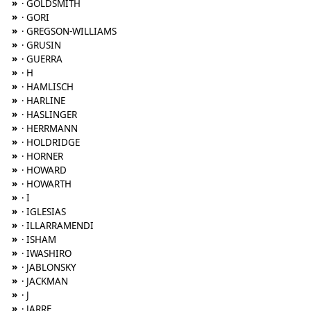
»
· GOLDSMITH
»
· GORI
»
· GREGSON-WILLIAMS
»
· GRUSIN
»
· GUERRA
»
· H
»
· HAMLISCH
»
· HARLINE
»
· HASLINGER
»
· HERRMANN
»
· HOLDRIDGE
»
· HORNER
»
· HOWARD
»
· HOWARTH
»
· I
»
· IGLESIAS
»
· ILLARRAMENDI
»
· ISHAM
»
· IWASHIRO
»
· JABLONSKY
»
· JACKMAN
»
· J
»
· JARRE