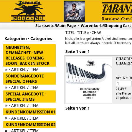
Startseite/Main Page
·
Warenkorb/Shopping Cart
TITEL · TITLE » · CHAG
Kategorien · Categories
Nicht alle hier gelisteten Artikel sind immer am
Not all items are always in stock ! If necessary
NEUHEITEN,
Seite 1 von 1
DEMNÄCHST · NEW
RELEASES, COMING
CHAGRIN
SOON, BACK IN STOCK
CHAGRIN
»
· ARTIKEL / ITEM
SONDERANGEBOTE ·
Art.-Nr.:
SPECIAL OFFERS
»
· ARTIKEL / ITEM
21,49 €
SPEZIAL ANGEBOTE ·
alle Preise
all prices i
SPECIAL ITEMS
»
· ARTIKEL / ITEM
Seite 1 von 1
KUNDENKOMMISSION 01
»
- ARTIKEL / ITEM
KUNDENKOMMISSION 02
»
- ARTIKEL / ITEM