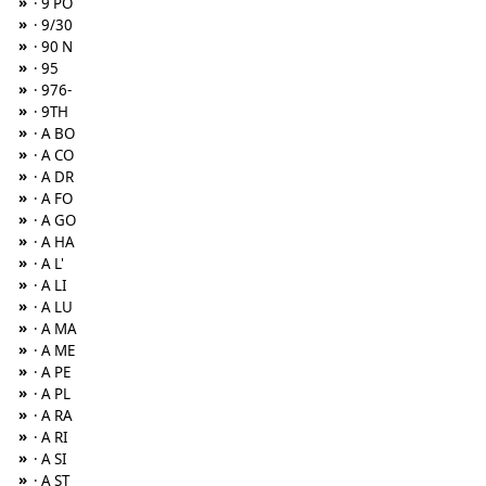
»
· 9 PO
»
· 9/30
»
· 90 N
»
· 95
»
· 976-
»
· 9TH
»
· A BO
»
· A CO
»
· A DR
»
· A FO
»
· A GO
»
· A HA
»
· A L'
»
· A LI
»
· A LU
»
· A MA
»
· A ME
»
· A PE
»
· A PL
»
· A RA
»
· A RI
»
· A SI
»
· A ST