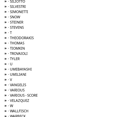
»
· SILIOTTO
»
· SILVESTRI
»
· SIMONETTI
»
· SNOW
»
· STEINER
»
· STEVENS
»
· T
»
· THEODORAKIS
»
· THOMAS
»
· TIOMKIN
»
· TROVAIOLI
»
· TYLER
»
· U
»
· UMEBAYASHI
»
· UMILIANI
»
· V
»
· VANGELIS
»
· VARIOUS
»
· VARIOUS - SCORE
»
· VELAZQUEZ
»
· W
»
· WALLFISCH
»
· WARBECK