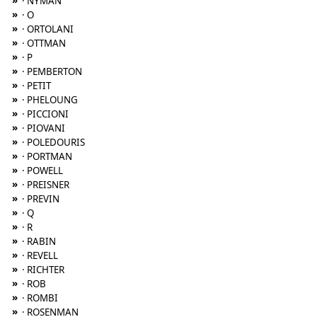
»
· NYMAN
»
· O
»
· ORTOLANI
»
· OTTMAN
»
· P
»
· PEMBERTON
»
· PETIT
»
· PHELOUNG
»
· PICCIONI
»
· PIOVANI
»
· POLEDOURIS
»
· PORTMAN
»
· POWELL
»
· PREISNER
»
· PREVIN
»
· Q
»
· R
»
· RABIN
»
· REVELL
»
· RICHTER
»
· ROB
»
· ROMBI
»
· ROSENMAN