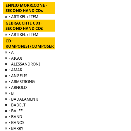
ENNIO MORRICONE ·
SECOND HAND CDs
»
· ARTIKEL / ITEM
GEBRAUCHTE CDs ·
SECOND HAND CDs
»
· ARTIKEL / ITEM
CD ·
KOMPONIST/COMPOSER
»
· A
»
· AIGUI
»
· ALESSANDRONI
»
· AMAR
»
· ANGELIS
»
· ARMSTRONG
»
· ARNOLD
»
· B
»
· BADALAMENTI
»
· BADELT
»
· BALFE
»
· BAND
»
· BANOS
»
· BARRY