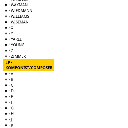
»
· WAXMAN
»
· WIEDMANN
»
· WILLIAMS
»
· WISEMAN
»
· X
»
· Y
»
· YARED
»
· YOUNG
»
· Z
»
· ZIMMER
LP ·
KOMPONIST/COMPOSER
»
· A
»
· B
»
· C
»
· D
»
· E
»
· F
»
· G
»
· H
»
· J
»
· K