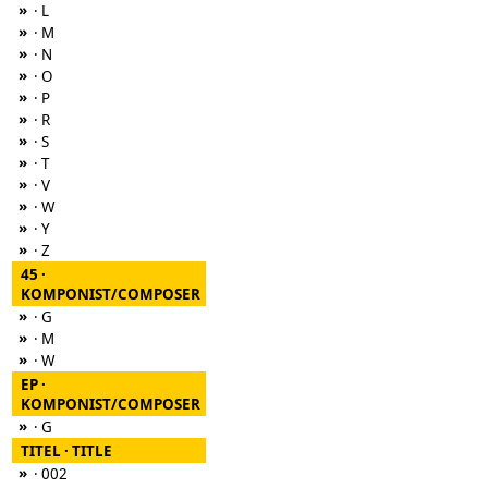
»
· L
»
· M
»
· N
»
· O
»
· P
»
· R
»
· S
»
· T
»
· V
»
· W
»
· Y
»
· Z
45 ·
KOMPONIST/COMPOSER
»
· G
»
· M
»
· W
EP ·
KOMPONIST/COMPOSER
»
· G
TITEL · TITLE
»
· 002