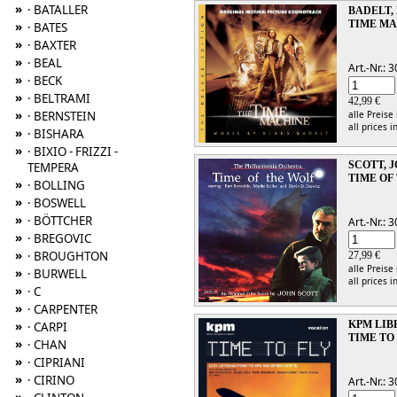
»
· BATALLER
BADELT,
TIME MA
»
· BATES
»
· BAXTER
»
· BEAL
Art.-Nr.:
»
· BECK
»
· BELTRAMI
42,99 €
»
· BERNSTEIN
alle Preise
all prices i
»
· BISHARA
»
· BIXIO - FRIZZI -
SCOTT, 
TEMPERA
TIME OF
»
· BOLLING
»
· BOSWELL
»
· BÖTTCHER
Art.-Nr.:
»
· BREGOVIC
»
· BROUGHTON
27,99 €
alle Preise
»
· BURWELL
all prices i
»
· C
»
· CARPENTER
KPM LI
»
· CARPI
TIME TO
»
· CHAN
»
· CIPRIANI
»
· CIRINO
Art.-Nr.: