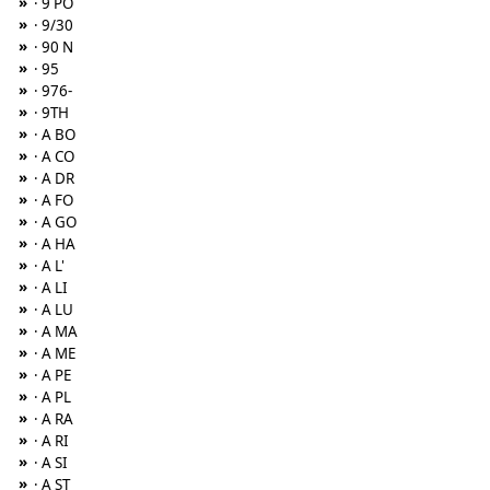
»
· 9 PO
»
· 9/30
»
· 90 N
»
· 95
»
· 976-
»
· 9TH
»
· A BO
»
· A CO
»
· A DR
»
· A FO
»
· A GO
»
· A HA
»
· A L'
»
· A LI
»
· A LU
»
· A MA
»
· A ME
»
· A PE
»
· A PL
»
· A RA
»
· A RI
»
· A SI
»
· A ST