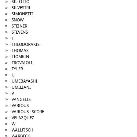
»
· SILIOTTO
»
· SILVESTRI
»
· SIMONETTI
»
· SNOW
»
· STEINER
»
· STEVENS
»
· T
»
· THEODORAKIS
»
· THOMAS
»
· TIOMKIN
»
· TROVAIOLI
»
· TYLER
»
· U
»
· UMEBAYASHI
»
· UMILIANI
»
· V
»
· VANGELIS
»
· VARIOUS
»
· VARIOUS - SCORE
»
· VELAZQUEZ
»
· W
»
· WALLFISCH
»
· WARBECK