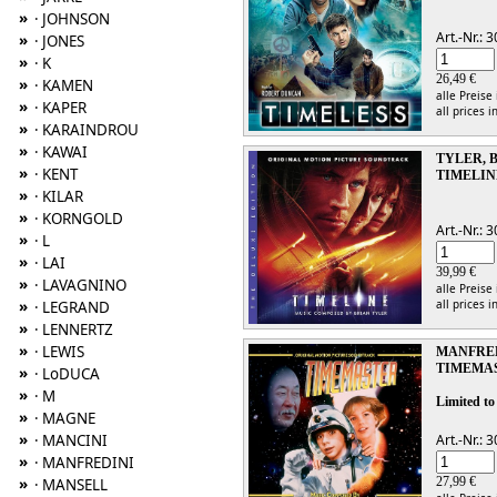
»
· JOHNSON
Art.-Nr.:
»
· JONES
»
· K
26,49 €
»
· KAMEN
alle Preise
»
· KAPER
all prices i
»
· KARAINDROU
»
· KAWAI
TYLER, 
»
· KENT
TIMELIN
»
· KILAR
»
· KORNGOLD
Art.-Nr.:
»
· L
»
· LAI
39,99 €
»
· LAVAGNINO
alle Preise
all prices i
»
· LEGRAND
»
· LENNERTZ
»
· LEWIS
MANFRED
TIMEMA
»
· LoDUCA
»
· M
Limited to
»
· MAGNE
»
Art.-Nr.:
· MANCINI
»
· MANFREDINI
27,99 €
»
· MANSELL