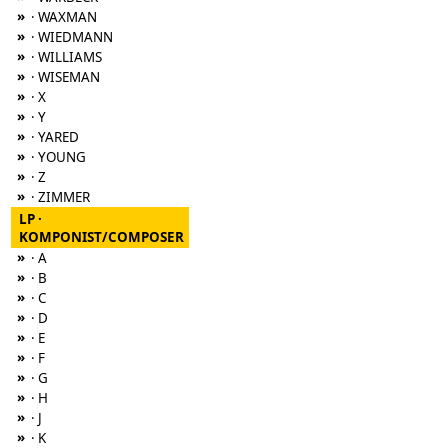
»
· WAXMAN
»
· WIEDMANN
»
· WILLIAMS
»
· WISEMAN
»
· X
»
· Y
»
· YARED
»
· YOUNG
»
· Z
»
· ZIMMER
LP ·
KOMPONIST/COMPOSER
»
· A
»
· B
»
· C
»
· D
»
· E
»
· F
»
· G
»
· H
»
· J
»
· K