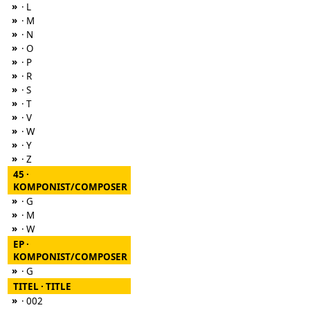
»
· L
»
· M
»
· N
»
· O
»
· P
»
· R
»
· S
»
· T
»
· V
»
· W
»
· Y
»
· Z
45 ·
KOMPONIST/COMPOSER
»
· G
»
· M
»
· W
EP ·
KOMPONIST/COMPOSER
»
· G
TITEL · TITLE
»
· 002