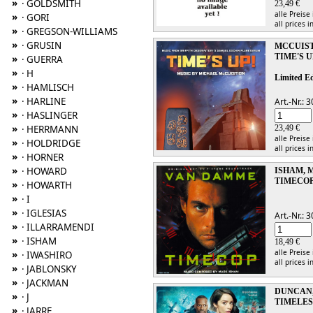
»
· GOLDSMITH
23,49 €
alle Preise
»
· GORI
all prices i
»
· GREGSON-WILLIAMS
»
· GRUSIN
MCCUIST
TIME'S U
»
· GUERRA
»
· H
Limited Ed
»
· HAMLISCH
»
· HARLINE
Art.-Nr.:
»
· HASLINGER
»
· HERRMANN
23,49 €
alle Preise
»
· HOLDRIDGE
all prices i
»
· HORNER
»
· HOWARD
ISHAM, 
TIMECO
»
· HOWARTH
»
· I
»
· IGLESIAS
Art.-Nr.:
»
· ILLARRAMENDI
»
· ISHAM
18,49 €
alle Preise
»
· IWASHIRO
all prices i
»
· JABLONSKY
»
· JACKMAN
DUNCAN
»
· J
TIMELES
»
· JARRE