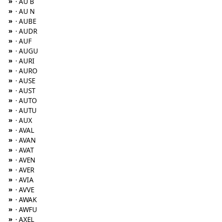
»
· AU B
»
· AU N
»
· AUBE
»
· AUDR
»
· AUF
»
· AUGU
»
· AURI
»
· AURO
»
· AUSE
»
· AUST
»
· AUTO
»
· AUTU
»
· AUX
»
· AVAL
»
· AVAN
»
· AVAT
»
· AVEN
»
· AVER
»
· AVIA
»
· AVVE
»
· AWAK
»
· AWFU
»
· AXEL