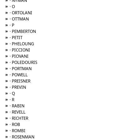
»
· NYMAN
»
· O
»
· ORTOLANI
»
· OTTMAN
»
· P
»
· PEMBERTON
»
· PETIT
»
· PHELOUNG
»
· PICCIONI
»
· PIOVANI
»
· POLEDOURIS
»
· PORTMAN
»
· POWELL
»
· PREISNER
»
· PREVIN
»
· Q
»
· R
»
· RABIN
»
· REVELL
»
· RICHTER
»
· ROB
»
· ROMBI
»
· ROSENMAN