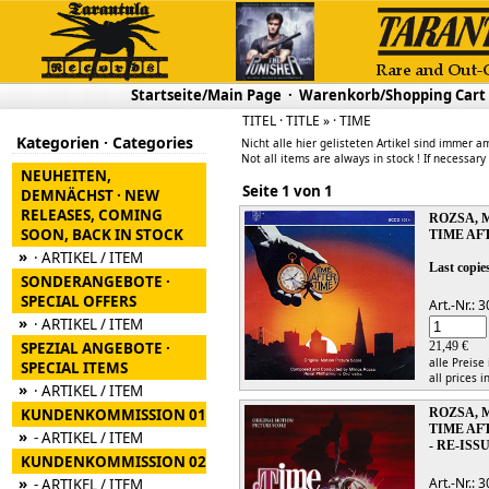
Startseite/Main Page
·
Warenkorb/Shopping Cart
TITEL · TITLE » · TIME
Kategorien · Categories
Nicht alle hier gelisteten Artikel sind immer am
Not all items are always in stock ! If necessary
NEUHEITEN,
Seite 1 von 1
DEMNÄCHST · NEW
RELEASES, COMING
ROZSA, 
SOON, BACK IN STOCK
TIME AF
»
· ARTIKEL / ITEM
Last copies
SONDERANGEBOTE ·
SPECIAL OFFERS
Art.-Nr.:
»
· ARTIKEL / ITEM
SPEZIAL ANGEBOTE ·
21,49 €
alle Preise
SPECIAL ITEMS
all prices i
»
· ARTIKEL / ITEM
KUNDENKOMMISSION 01
ROZSA, 
TIME AF
»
- ARTIKEL / ITEM
- RE-IS
KUNDENKOMMISSION 02
»
Art.-Nr.:
- ARTIKEL / ITEM