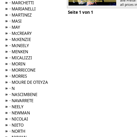
alle Preise
»
· MARCHETTI
all prices i
»
· MARIANELLI
Seite 1 von 1
»
· MARTINEZ
»
· MASI
»
· MAY
»
· McCREARY
»
· McKENZIE
»
· McNEELY
»
· MENKEN
»
· MICALIZZI
»
· MORIN
»
· MORRICONE
»
· MORRIS
»
· MOURE DE OTEYZA
»
· N
»
· NASCIMBENE
»
· NAVARRETE
»
· NEELY
»
· NEWMAN
»
· NICOLAI
»
· NIETO
»
· NORTH