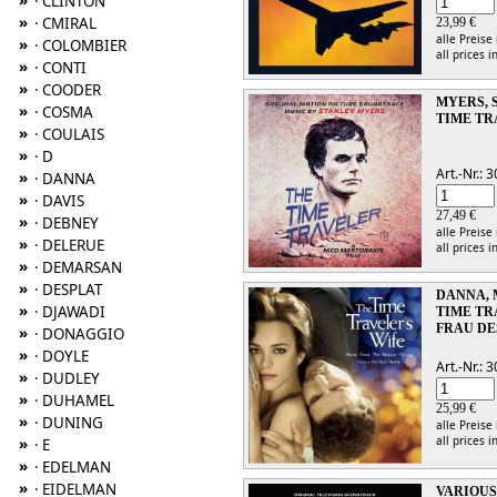
»
· CLINTON
»
· CMIRAL
23,99 €
alle Preise
»
· COLOMBIER
all prices i
»
· CONTI
»
· COODER
MYERS, 
»
· COSMA
TIME TR
»
· COULAIS
»
· D
Art.-Nr.:
»
· DANNA
»
· DAVIS
27,49 €
»
· DEBNEY
alle Preise
»
· DELERUE
all prices i
»
· DEMARSAN
»
· DESPLAT
DANNA,
»
· DJAWADI
TIME TR
FRAU DE
»
· DONAGGIO
»
· DOYLE
Art.-Nr.:
»
· DUDLEY
»
· DUHAMEL
25,99 €
»
· DUNING
alle Preise
all prices i
»
· E
»
· EDELMAN
»
· EIDELMAN
VARIOUS