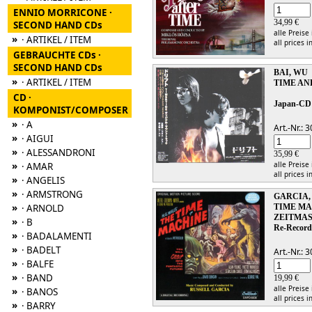
ENNIO MORRICONE ·
34,99 €
SECOND HAND CDs
alle Preise
»
· ARTIKEL / ITEM
all prices i
GEBRAUCHTE CDs ·
SECOND HAND CDs
BAI, WU
»
· ARTIKEL / ITEM
TIME AN
CD ·
Japan-CD
KOMPONIST/COMPOSER
»
· A
Art.-Nr.:
»
· AIGUI
»
· ALESSANDRONI
35,99 €
»
alle Preise
· AMAR
all prices i
»
· ANGELIS
»
· ARMSTRONG
GARCIA,
»
· ARNOLD
TIME MA
ZEITMAS
»
· B
Re-Record
»
· BADALAMENTI
»
· BADELT
Art.-Nr.:
»
· BALFE
»
· BAND
19,99 €
alle Preise
»
· BANOS
all prices i
»
· BARRY