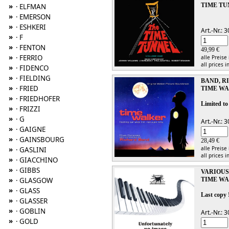
»
TIME TUN
· ELFMAN
»
· EMERSON
»
· ESHKERI
Art.-Nr.:
»
· F
»
· FENTON
49,99 €
»
· FERRIO
alle Preise
all prices i
»
· FIDENCO
»
· FIELDING
BAND, R
»
· FRIED
TIME W
»
· FRIEDHOFER
Limited to
»
· FRIZZI
»
· G
Art.-Nr.:
»
· GAIGNE
»
· GAINSBOURG
28,49 €
»
alle Preise
· GASLINI
all prices i
»
· GIACCHINO
»
· GIBBS
VARIOUS
»
· GLASGOW
TIME W
»
· GLASS
Last copy 
»
· GLASSER
»
· GOBLIN
Art.-Nr.:
»
· GOLD