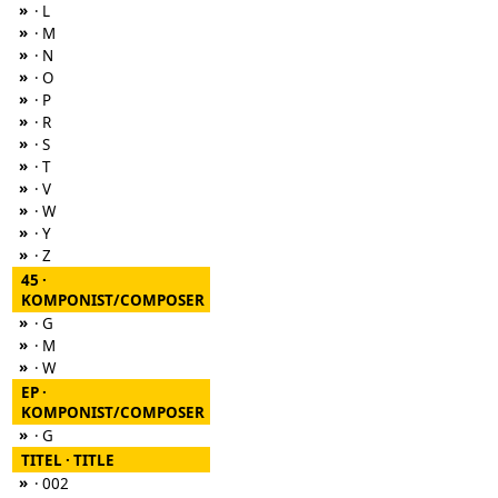
»
· L
»
· M
»
· N
»
· O
»
· P
»
· R
»
· S
»
· T
»
· V
»
· W
»
· Y
»
· Z
45 ·
KOMPONIST/COMPOSER
»
· G
»
· M
»
· W
EP ·
KOMPONIST/COMPOSER
»
· G
TITEL · TITLE
»
· 002