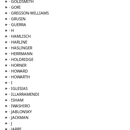
»
· GOLDSMITH
»
· GORI
»
· GREGSON-WILLIAMS
»
· GRUSIN
»
· GUERRA
»
· H
»
· HAMLISCH
»
· HARLINE
»
· HASLINGER
»
· HERRMANN
»
· HOLDRIDGE
»
· HORNER
»
· HOWARD
»
· HOWARTH
»
· I
»
· IGLESIAS
»
· ILLARRAMENDI
»
· ISHAM
»
· IWASHIRO
»
· JABLONSKY
»
· JACKMAN
»
· J
»
· JARRE