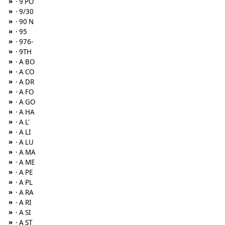
»
· 9 PO
»
· 9/30
»
· 90 N
»
· 95
»
· 976-
»
· 9TH
»
· A BO
»
· A CO
»
· A DR
»
· A FO
»
· A GO
»
· A HA
»
· A L'
»
· A LI
»
· A LU
»
· A MA
»
· A ME
»
· A PE
»
· A PL
»
· A RA
»
· A RI
»
· A SI
»
· A ST