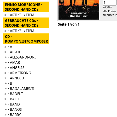
ENNIO MORRICONE ·
24,99 €
SECOND HAND CDs
alle Preise
»
· ARTIKEL / ITEM
all prices i
GEBRAUCHTE CDs ·
Seite 1 von 1
SECOND HAND CDs
»
· ARTIKEL / ITEM
CD ·
KOMPONIST/COMPOSER
»
· A
»
· AIGUI
»
· ALESSANDRONI
»
· AMAR
»
· ANGELIS
»
· ARMSTRONG
»
· ARNOLD
»
· B
»
· BADALAMENTI
»
· BADELT
»
· BALFE
»
· BAND
»
· BANOS
»
· BARRY