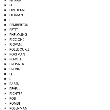
»
· NYMAN
»
· O
»
· ORTOLANI
»
· OTTMAN
»
· P
»
· PEMBERTON
»
· PETIT
»
· PHELOUNG
»
· PICCIONI
»
· PIOVANI
»
· POLEDOURIS
»
· PORTMAN
»
· POWELL
»
· PREISNER
»
· PREVIN
»
· Q
»
· R
»
· RABIN
»
· REVELL
»
· RICHTER
»
· ROB
»
· ROMBI
»
· ROSENMAN