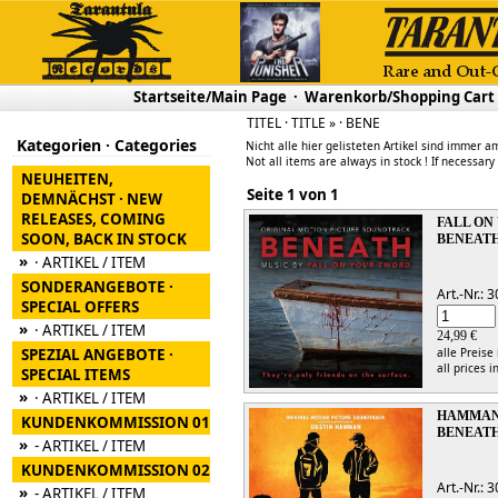
Startseite/Main Page
·
Warenkorb/Shopping Cart
TITEL · TITLE » · BENE
Kategorien · Categories
Nicht alle hier gelisteten Artikel sind immer am
Not all items are always in stock ! If necessary
NEUHEITEN,
Seite 1 von 1
DEMNÄCHST · NEW
RELEASES, COMING
FALL ON
SOON, BACK IN STOCK
BENEAT
»
· ARTIKEL / ITEM
SONDERANGEBOTE ·
Art.-Nr.:
SPECIAL OFFERS
»
· ARTIKEL / ITEM
24,99 €
SPEZIAL ANGEBOTE ·
alle Preise
all prices i
SPECIAL ITEMS
»
· ARTIKEL / ITEM
HAMMAN
KUNDENKOMMISSION 01
BENEATH
»
- ARTIKEL / ITEM
KUNDENKOMMISSION 02
Art.-Nr.:
»
- ARTIKEL / ITEM