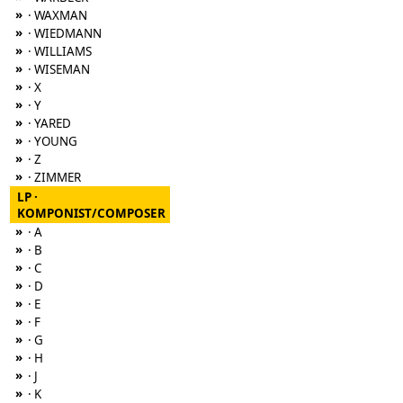
»
· WAXMAN
»
· WIEDMANN
»
· WILLIAMS
»
· WISEMAN
»
· X
»
· Y
»
· YARED
»
· YOUNG
»
· Z
»
· ZIMMER
LP ·
KOMPONIST/COMPOSER
»
· A
»
· B
»
· C
»
· D
»
· E
»
· F
»
· G
»
· H
»
· J
»
· K