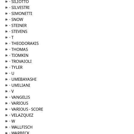
»
· SILIOTTO
»
· SILVESTRI
»
· SIMONETTI
»
· SNOW
»
· STEINER
»
· STEVENS
»
· T
»
· THEODORAKIS
»
· THOMAS
»
· TIOMKIN
»
· TROVAIOLI
»
· TYLER
»
· U
»
· UMEBAYASHI
»
· UMILIANI
»
· V
»
· VANGELIS
»
· VARIOUS
»
· VARIOUS - SCORE
»
· VELAZQUEZ
»
· W
»
· WALLFISCH
»
· WARBECK