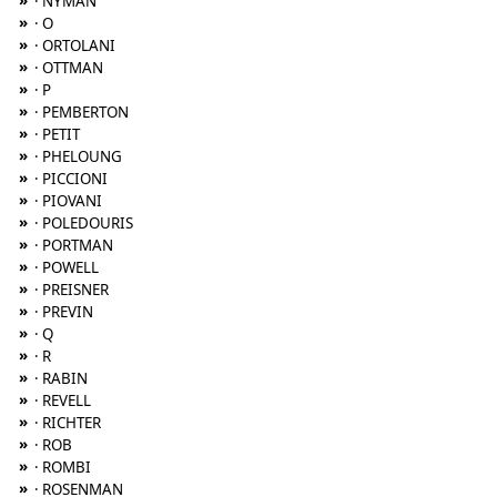
»
· NYMAN
»
· O
»
· ORTOLANI
»
· OTTMAN
»
· P
»
· PEMBERTON
»
· PETIT
»
· PHELOUNG
»
· PICCIONI
»
· PIOVANI
»
· POLEDOURIS
»
· PORTMAN
»
· POWELL
»
· PREISNER
»
· PREVIN
»
· Q
»
· R
»
· RABIN
»
· REVELL
»
· RICHTER
»
· ROB
»
· ROMBI
»
· ROSENMAN