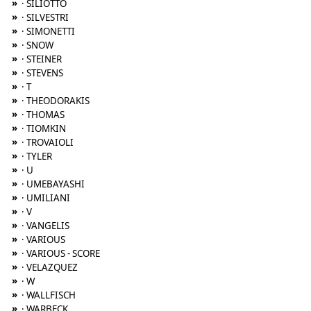
»
· SILIOTTO
»
· SILVESTRI
»
· SIMONETTI
»
· SNOW
»
· STEINER
»
· STEVENS
»
· T
»
· THEODORAKIS
»
· THOMAS
»
· TIOMKIN
»
· TROVAIOLI
»
· TYLER
»
· U
»
· UMEBAYASHI
»
· UMILIANI
»
· V
»
· VANGELIS
»
· VARIOUS
»
· VARIOUS - SCORE
»
· VELAZQUEZ
»
· W
»
· WALLFISCH
»
· WARBECK