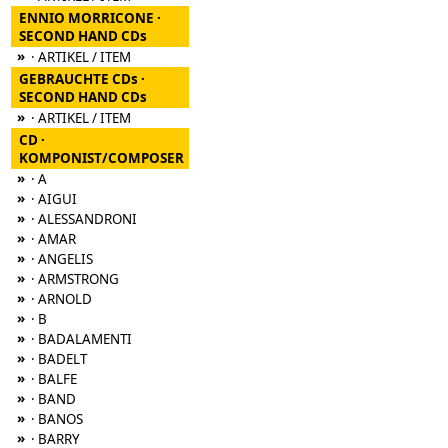
ENNIO MORRICONE ·
SECOND HAND CDs
»
· ARTIKEL / ITEM
GEBRAUCHTE CDs ·
SECOND HAND CDs
»
· ARTIKEL / ITEM
CD ·
KOMPONIST/COMPOSER
»
· A
»
· AIGUI
»
· ALESSANDRONI
»
· AMAR
»
· ANGELIS
»
· ARMSTRONG
»
· ARNOLD
»
· B
»
· BADALAMENTI
»
· BADELT
»
· BALFE
»
· BAND
»
· BANOS
»
· BARRY