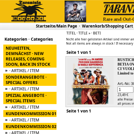
Startseite/Main Page
·
Warenkorb/Shopping Cart
TITEL · TITLE » · BETI
Kategorien · Categories
Nicht alle hier gelisteten Artikel sind immer am
Not all items are always in stock ! If necessary
NEUHEITEN,
Seite 1 von 1
DEMNÄCHST · NEW
RELEASES, COMING
RUSTICH
SOON, BACK IN STOCK
BETIA O
CI VUOL
»
· ARTIKEL / ITEM
Limited to
SONDERANGEBOTE ·
SPECIAL OFFERS
Art.-Nr.:
»
· ARTIKEL / ITEM
SPEZIAL ANGEBOTE ·
23,49 €
alle Preise
SPECIAL ITEMS
all prices i
»
· ARTIKEL / ITEM
Seite 1 von 1
KUNDENKOMMISSION 01
»
- ARTIKEL / ITEM
KUNDENKOMMISSION 02
»
- ARTIKEL / ITEM