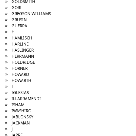
»
· GOLDSMITH
»
· GORI
»
· GREGSON-WILLIAMS
»
· GRUSIN
»
· GUERRA
»
· H
»
· HAMLISCH
»
· HARLINE
»
· HASLINGER
»
· HERRMANN
»
· HOLDRIDGE
»
· HORNER
»
· HOWARD
»
· HOWARTH
»
· I
»
· IGLESIAS
»
· ILLARRAMENDI
»
· ISHAM
»
· IWASHIRO
»
· JABLONSKY
»
· JACKMAN
»
· J
»
· JARRE