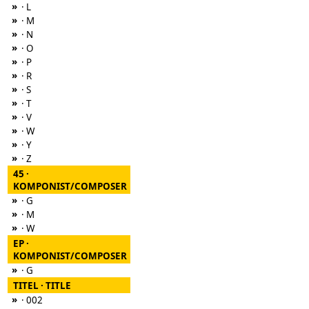
»
· L
»
· M
»
· N
»
· O
»
· P
»
· R
»
· S
»
· T
»
· V
»
· W
»
· Y
»
· Z
45 ·
KOMPONIST/COMPOSER
»
· G
»
· M
»
· W
EP ·
KOMPONIST/COMPOSER
»
· G
TITEL · TITLE
»
· 002