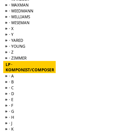
»
· WAXMAN
»
· WIEDMANN
»
· WILLIAMS
»
· WISEMAN
»
· X
»
· Y
»
· YARED
»
· YOUNG
»
· Z
»
· ZIMMER
LP ·
KOMPONIST/COMPOSER
»
· A
»
· B
»
· C
»
· D
»
· E
»
· F
»
· G
»
· H
»
· J
»
· K