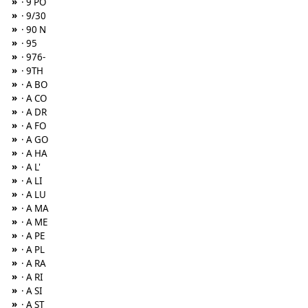
»
· 9 PO
»
· 9/30
»
· 90 N
»
· 95
»
· 976-
»
· 9TH
»
· A BO
»
· A CO
»
· A DR
»
· A FO
»
· A GO
»
· A HA
»
· A L'
»
· A LI
»
· A LU
»
· A MA
»
· A ME
»
· A PE
»
· A PL
»
· A RA
»
· A RI
»
· A SI
»
· A ST