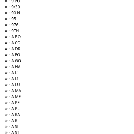
»
· 9 PO
»
· 9/30
»
· 90 N
»
· 95
»
· 976-
»
· 9TH
»
· A BO
»
· A CO
»
· A DR
»
· A FO
»
· A GO
»
· A HA
»
· A L'
»
· A LI
»
· A LU
»
· A MA
»
· A ME
»
· A PE
»
· A PL
»
· A RA
»
· A RI
»
· A SI
»
· A ST