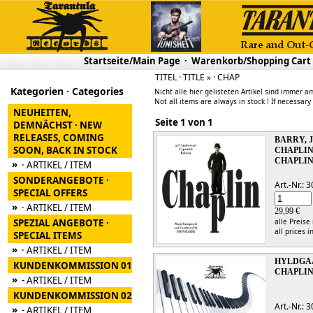
Startseite/Main Page
·
Warenkorb/Shopping Cart
TITEL · TITLE » · CHAP
Kategorien · Categories
Nicht alle hier gelisteten Artikel sind immer am
Not all items are always in stock ! If necessary
NEUHEITEN,
Seite 1 von 1
DEMNÄCHST · NEW
RELEASES, COMING
BARRY, 
SOON, BACK IN STOCK
CHAPLIN
CHAPLI
»
· ARTIKEL / ITEM
SONDERANGEBOTE ·
Art.-Nr.:
SPECIAL OFFERS
»
· ARTIKEL / ITEM
29,99 €
SPEZIAL ANGEBOTE ·
alle Preise
all prices i
SPECIAL ITEMS
»
· ARTIKEL / ITEM
HYLDGA
KUNDENKOMMISSION 01
CHAPLIN
»
- ARTIKEL / ITEM
KUNDENKOMMISSION 02
Art.-Nr.:
»
- ARTIKEL / ITEM