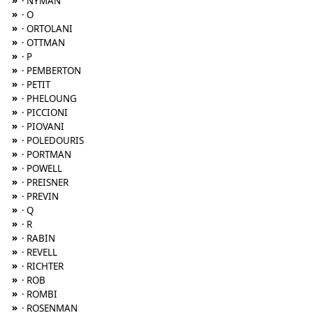
»
· NYMAN
»
· O
»
· ORTOLANI
»
· OTTMAN
»
· P
»
· PEMBERTON
»
· PETIT
»
· PHELOUNG
»
· PICCIONI
»
· PIOVANI
»
· POLEDOURIS
»
· PORTMAN
»
· POWELL
»
· PREISNER
»
· PREVIN
»
· Q
»
· R
»
· RABIN
»
· REVELL
»
· RICHTER
»
· ROB
»
· ROMBI
»
· ROSENMAN