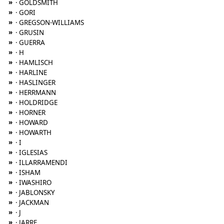
»
· GOLDSMITH
»
· GORI
»
· GREGSON-WILLIAMS
»
· GRUSIN
»
· GUERRA
»
· H
»
· HAMLISCH
»
· HARLINE
»
· HASLINGER
»
· HERRMANN
»
· HOLDRIDGE
»
· HORNER
»
· HOWARD
»
· HOWARTH
»
· I
»
· IGLESIAS
»
· ILLARRAMENDI
»
· ISHAM
»
· IWASHIRO
»
· JABLONSKY
»
· JACKMAN
»
· J
»
· JARRE