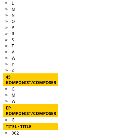
»
· L
»
· M
»
· N
»
· O
»
· P
»
· R
»
· S
»
· T
»
· V
»
· W
»
· Y
»
· Z
45 ·
KOMPONIST/COMPOSER
»
· G
»
· M
»
· W
EP ·
KOMPONIST/COMPOSER
»
· G
TITEL · TITLE
»
· 002