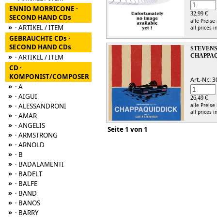
ENNIO MORRICONE ·
32,99 €
SECOND HAND CDs
alle Preise
»
· ARTIKEL / ITEM
all prices i
GEBRAUCHTE CDs ·
SECOND HAND CDs
STEVENS
»
CHAPPA
· ARTIKEL / ITEM
CD ·
KOMPONIST/COMPOSER
Art.-Nr.:
»
· A
»
· AIGUI
26,49 €
»
· ALESSANDRONI
alle Preise
all prices i
»
· AMAR
»
· ANGELIS
Seite 1 von 1
»
· ARMSTRONG
»
· ARNOLD
»
· B
»
· BADALAMENTI
»
· BADELT
»
· BALFE
»
· BAND
»
· BANOS
»
· BARRY