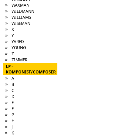
»
· WAXMAN
»
· WIEDMANN
»
· WILLIAMS
»
· WISEMAN
»
· X
»
· Y
»
· YARED
»
· YOUNG
»
· Z
»
· ZIMMER
LP ·
KOMPONIST/COMPOSER
»
· A
»
· B
»
· C
»
· D
»
· E
»
· F
»
· G
»
· H
»
· J
»
· K