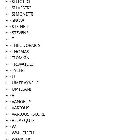
»
· SILIOTTO
»
· SILVESTRI
»
· SIMONETTI
»
· SNOW
»
· STEINER
»
· STEVENS
»
· T
»
· THEODORAKIS
»
· THOMAS
»
· TIOMKIN
»
· TROVAIOLI
»
· TYLER
»
· U
»
· UMEBAYASHI
»
· UMILIANI
»
· V
»
· VANGELIS
»
· VARIOUS
»
· VARIOUS - SCORE
»
· VELAZQUEZ
»
· W
»
· WALLFISCH
»
· WARBECK