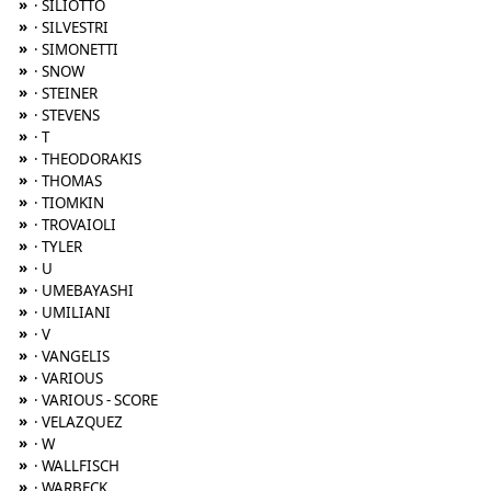
»
· SILIOTTO
»
· SILVESTRI
»
· SIMONETTI
»
· SNOW
»
· STEINER
»
· STEVENS
»
· T
»
· THEODORAKIS
»
· THOMAS
»
· TIOMKIN
»
· TROVAIOLI
»
· TYLER
»
· U
»
· UMEBAYASHI
»
· UMILIANI
»
· V
»
· VANGELIS
»
· VARIOUS
»
· VARIOUS - SCORE
»
· VELAZQUEZ
»
· W
»
· WALLFISCH
»
· WARBECK