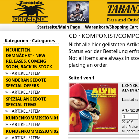
Startseite/Main Page
·
Warenkorb/Shopping Cart
CD · KOMPONIST/COMPOS
Kategorien · Categories
Nicht alle hier gelisteten Arti
NEUHEITEN,
Status vor der Bestellung erfr
DEMNÄCHST · NEW
Not all items are always in sto
RELEASES, COMING
placing an order.
SOON, BACK IN STOCK
»
· ARTIKEL / ITEM
Seite 1 von 1
SONDERANGEBOTE ·
SPECIAL OFFERS
LENNERT
ALVIN A
»
· ARTIKEL / ITEM
SPEZIAL ANGEBOTE ·
Limited to
SPECIAL ITEMS
Art.-Nr.:
»
· ARTIKEL / ITEM
KUNDENKOMMISSION 01
22,49 €
»
- ARTIKEL / ITEM
alle Preise
KUNDENKOMMISSION 02
all prices i
»
- ARTIKEL / ITEM