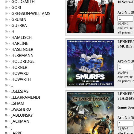
»
· GOLDSMITH
16 Score-T
»
· GORI
Art.-Nr.:
»
· GREGSON-WILLIAMS
»
· GRUSIN
26,49 €
»
· GUERRA
alle Preise
»
· H
all prices i
»
· HAMLISCH
LENNERT
»
· HARLINE
SMURFS:
»
· HASLINGER
»
· HERRMANN
»
· HOLDRIDGE
Art.-Nr.:
»
· HORNER
»
26,49 €
· HOWARD
alle Preise
»
· HOWARTH
all prices i
»
· I
»
· IGLESIAS
LENNERT
»
· ILLARRAMENDI
STARHA
»
· ISHAM
Game-Sco
»
· IWASHIRO
»
· JABLONSKY
Art.-Nr.:
»
· JACKMAN
»
· J
21,99 €
»
· JARRE
alle Preise