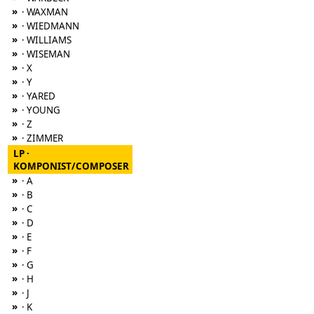
»
· WAXMAN
»
· WIEDMANN
»
· WILLIAMS
»
· WISEMAN
»
· X
»
· Y
»
· YARED
»
· YOUNG
»
· Z
»
· ZIMMER
LP ·
KOMPONIST/COMPOSER
»
· A
»
· B
»
· C
»
· D
»
· E
»
· F
»
· G
»
· H
»
· J
»
· K