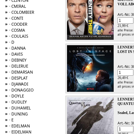
»
· CLINTON
VOLL A
»
· CMIRAL
»
· COLOMBIER
Art.-Nr.:
»
· CONTI
»
· COODER
21,99 €
»
· COSMA
alle Preise
all prices i
»
· COULAIS
»
· D
»
LENNERT
· DANNA
LOST IN 
»
· DAVIS
»
· DEBNEY
»
· DELERUE
Art.-Nr.:
»
· DEMARSAN
»
· DESPLAT
26,49 €
alle Preise
»
· DJAWADI
all prices i
»
· DONAGGIO
»
· DOYLE
LENNERT
»
· DUDLEY
QUANTUM
»
· DUHAMEL
Sealed, La
»
· DUNING
»
· E
Art.-Nr.:
»
· EDELMAN
»
· EIDELMAN