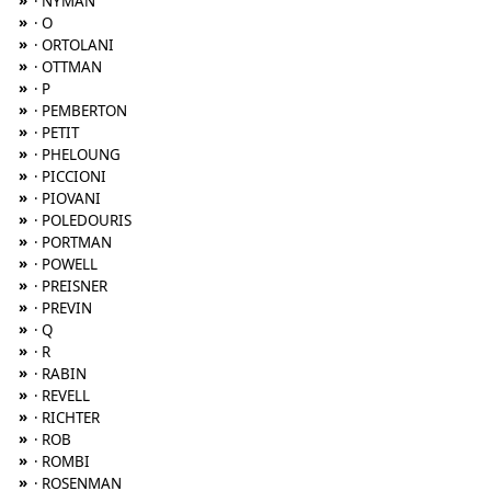
»
· NYMAN
»
· O
»
· ORTOLANI
»
· OTTMAN
»
· P
»
· PEMBERTON
»
· PETIT
»
· PHELOUNG
»
· PICCIONI
»
· PIOVANI
»
· POLEDOURIS
»
· PORTMAN
»
· POWELL
»
· PREISNER
»
· PREVIN
»
· Q
»
· R
»
· RABIN
»
· REVELL
»
· RICHTER
»
· ROB
»
· ROMBI
»
· ROSENMAN