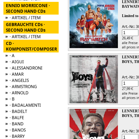
LENNERT
ENNIO MORRICONE ·
BAYWAT
SECOND HAND CDs
Limited to
»
· ARTIKEL / ITEM
GEBRAUCHTE CDs ·
Art.-Nr.:
SECOND HAND CDs
»
· ARTIKEL / ITEM
26,49 €
CD ·
alle Preise
all prices i
KOMPONIST/COMPOSER
»
· A
LENNERT
»
· AIGUI
BOYS, TH
»
· ALESSANDRONI
»
· AMAR
Art.-Nr.:
»
· ANGELIS
»
· ARMSTRONG
27,99 €
»
· ARNOLD
alle Preise
all prices i
»
· B
»
· BADALAMENTI
»
· BADELT
LENNERT
BOYS, TH
»
· BALFE
»
· BAND
»
· BANOS
Art.-Nr.:
»
· BARRY