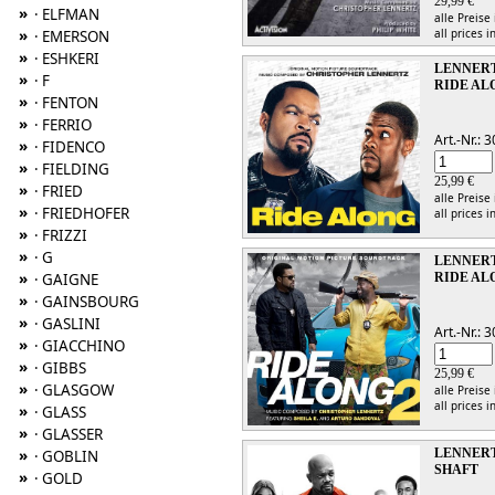
29,99 €
»
· ELFMAN
alle Preise
»
all prices i
· EMERSON
»
· ESHKERI
LENNERT
»
· F
RIDE AL
»
· FENTON
»
· FERRIO
Art.-Nr.:
»
· FIDENCO
»
· FIELDING
25,99 €
»
· FRIED
alle Preise
»
· FRIEDHOFER
all prices i
»
· FRIZZI
»
· G
LENNERT
»
· GAIGNE
RIDE AL
»
· GAINSBOURG
»
· GASLINI
Art.-Nr.:
»
· GIACCHINO
»
· GIBBS
25,99 €
»
· GLASGOW
alle Preise
all prices i
»
· GLASS
»
· GLASSER
»
LENNERT
· GOBLIN
SHAFT
»
· GOLD