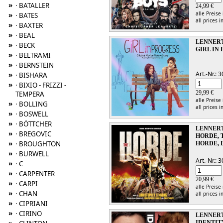
»
· BATALLER
24,99 €
alle Preise
»
· BATES
all prices i
»
· BAXTER
»
· BEAL
LENNERT
»
· BECK
GIRL IN
»
· BELTRAMI
»
· BERNSTEIN
Art.-Nr.:
»
· BISHARA
»
· BIXIO - FRIZZI -
29,99 €
TEMPERA
alle Preise
»
· BOLLING
all prices i
»
· BOSWELL
»
· BÖTTCHER
LENNERT
»
· BREGOVIC
HORDE, 
»
· BROUGHTON
HORDE, 
»
· BURWELL
Art.-Nr.:
»
· C
»
· CARPENTER
20,99 €
»
· CARPI
alle Preise
»
· CHAN
all prices i
»
· CIPRIANI
»
· CIRINO
LENNERT
IDENTIT