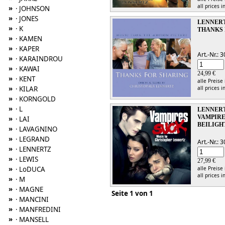
all prices i
»
· JOHNSON
»
· JONES
LENNERT
»
· K
THANKS 
»
· KAMEN
»
· KAPER
Art.-Nr.:
»
· KARAINDROU
»
· KAWAI
24,99 €
»
· KENT
alle Preise
»
· KILAR
all prices i
»
· KORNGOLD
»
· L
LENNERT
VAMPIRE
»
· LAI
BEILIGH
»
· LAVAGNINO
»
· LEGRAND
Art.-Nr.:
»
· LENNERTZ
»
· LEWIS
27,99 €
»
· LoDUCA
alle Preise
all prices i
»
· M
»
· MAGNE
Seite 1 von 1
»
· MANCINI
»
· MANFREDINI
»
· MANSELL