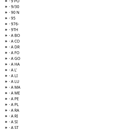
»
· 9 PO
»
· 9/30
»
· 90 N
»
· 95
»
· 976-
»
· 9TH
»
· A BO
»
· A CO
»
· A DR
»
· A FO
»
· A GO
»
· A HA
»
· A L'
»
· A LI
»
· A LU
»
· A MA
»
· A ME
»
· A PE
»
· A PL
»
· A RA
»
· A RI
»
· A SI
»
· A ST