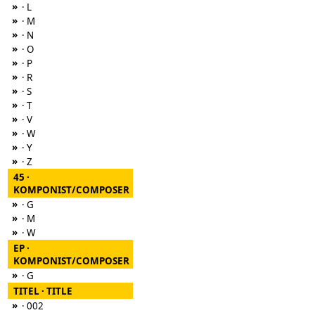
»
· L
»
· M
»
· N
»
· O
»
· P
»
· R
»
· S
»
· T
»
· V
»
· W
»
· Y
»
· Z
45 ·
KOMPONIST/COMPOSER
»
· G
»
· M
»
· W
EP ·
KOMPONIST/COMPOSER
»
· G
TITEL · TITLE
»
· 002