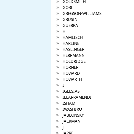
»
· GOLDSMITH
»
· GORI
»
· GREGSON-WILLIAMS
»
· GRUSIN
»
· GUERRA
»
· H
»
· HAMLISCH
»
· HARLINE
»
· HASLINGER
»
· HERRMANN
»
· HOLDRIDGE
»
· HORNER
»
· HOWARD
»
· HOWARTH
»
· I
»
· IGLESIAS
»
· ILLARRAMENDI
»
· ISHAM
»
· IWASHIRO
»
· JABLONSKY
»
· JACKMAN
»
· J
»
· JARRE