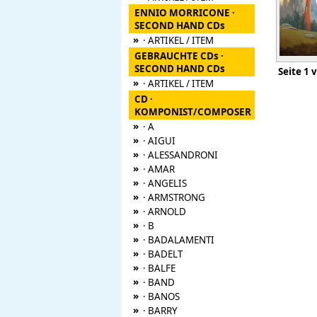
ENNIO MORRICONE ·
SECOND HAND CDs
»
· ARTIKEL / ITEM
GEBRAUCHTE CDs ·
SECOND HAND CDs
Seite
»
· ARTIKEL / ITEM
CD ·
KOMPONIST/COMPOSER
»
· A
»
· AIGUI
»
· ALESSANDRONI
»
· AMAR
»
· ANGELIS
»
· ARMSTRONG
»
· ARNOLD
»
· B
»
· BADALAMENTI
»
· BADELT
»
· BALFE
»
· BAND
»
· BANOS
»
· BARRY