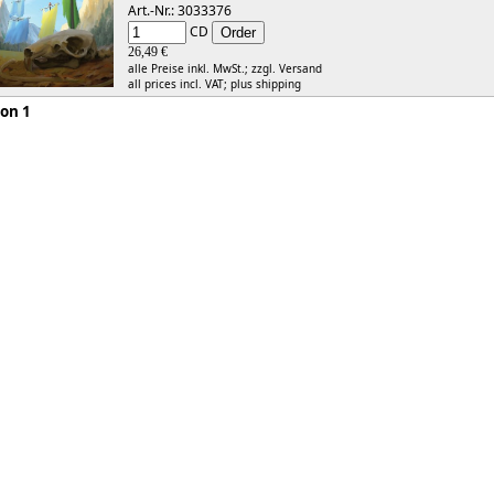
Art.-Nr.: 3033376
CD
26,49 €
alle Preise inkl. MwSt.;
zzgl. Versand
all prices incl. VAT;
plus shipping
 1 von 1