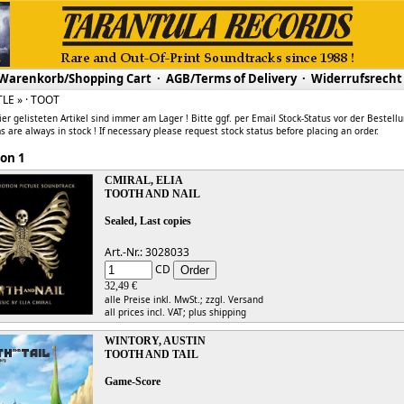
Warenkorb/Shopping Cart
·
AGB/Terms of Delivery
·
Widerrufsrecht
TLE » · TOOT
ier gelisteten Artikel sind immer am Lager ! Bitte ggf. per Email Stock-Status vor der Bestell
s are always in stock ! If necessary please request stock status before placing an order.
 1 von 1
CMIRAL, ELIA
TOOTH AND NAIL
Sealed, Last copies
Art.-Nr.: 3028033
CD
32,49 €
alle Preise inkl. MwSt.;
zzgl. Versand
all prices incl. VAT;
plus shipping
WINTORY, AUSTIN
TOOTH AND TAIL
Game-Score