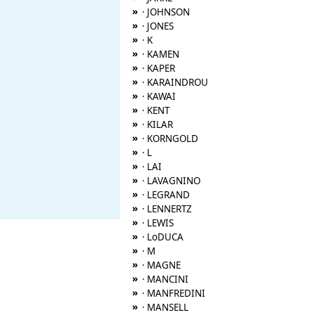
»
· JOHNSON
»
· JONES
»
· K
»
· KAMEN
»
· KAPER
»
· KARAINDROU
»
· KAWAI
»
· KENT
»
· KILAR
»
· KORNGOLD
»
· L
»
· LAI
»
· LAVAGNINO
»
· LEGRAND
»
· LENNERTZ
»
· LEWIS
»
· LoDUCA
»
· M
»
· MAGNE
»
· MANCINI
»
· MANFREDINI
»
· MANSELL