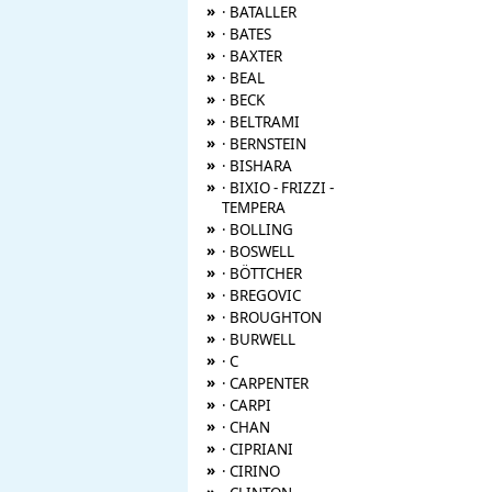
»
· BATALLER
»
· BATES
»
· BAXTER
»
· BEAL
»
· BECK
»
· BELTRAMI
»
· BERNSTEIN
»
· BISHARA
»
· BIXIO - FRIZZI -
TEMPERA
»
· BOLLING
»
· BOSWELL
»
· BÖTTCHER
»
· BREGOVIC
»
· BROUGHTON
»
· BURWELL
»
· C
»
· CARPENTER
»
· CARPI
»
· CHAN
»
· CIPRIANI
»
· CIRINO