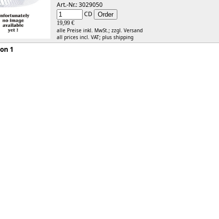
Art.-Nr.: 3029050
CD
19,99 €
alle Preise inkl. MwSt.;
zzgl. Versand
all prices incl. VAT;
plus shipping
 1 von 1