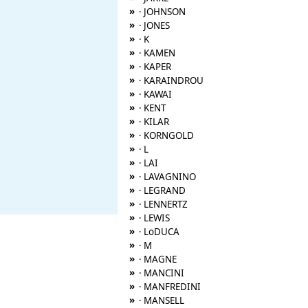
»
· JOHNSON
»
· JONES
»
· K
»
· KAMEN
»
· KAPER
»
· KARAINDROU
»
· KAWAI
»
· KENT
»
· KILAR
»
· KORNGOLD
»
· L
»
· LAI
»
· LAVAGNINO
»
· LEGRAND
»
· LENNERTZ
»
· LEWIS
»
· LoDUCA
»
· M
»
· MAGNE
»
· MANCINI
»
· MANFREDINI
»
· MANSELL