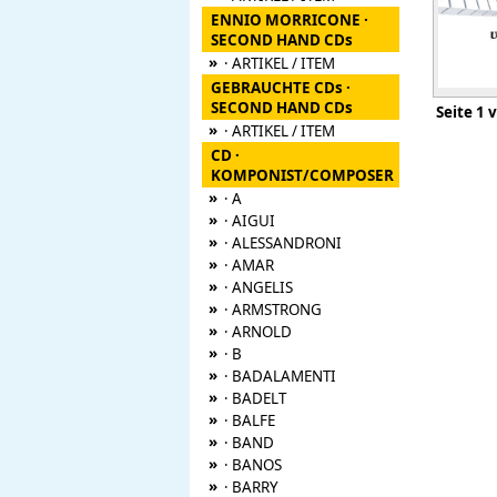
ENNIO MORRICONE ·
SECOND HAND CDs
»
· ARTIKEL / ITEM
GEBRAUCHTE CDs ·
SECOND HAND CDs
Seite
»
· ARTIKEL / ITEM
CD ·
KOMPONIST/COMPOSER
»
· A
»
· AIGUI
»
· ALESSANDRONI
»
· AMAR
»
· ANGELIS
»
· ARMSTRONG
»
· ARNOLD
»
· B
»
· BADALAMENTI
»
· BADELT
»
· BALFE
»
· BAND
»
· BANOS
»
· BARRY