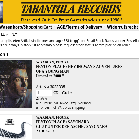
Warenkorb/Shopping Cart
·
AGB/Terms of Delivery
·
Widerrufsrecht
TLE » · PEYT
ier gelisteten Artikel sind immer am Lager ! Bitte ggf. per Email Stock-Status vor der Bestell
s are always in stock ! If necessary please request stock status before placing an order.
 1 von 1
WAXMAN, FRANZ
PEYTON PLACE / HEMINGWAY'S ADVENTURES
OF A YOUNG MAN
Limited to 2000 !!
Art.-Nr.: 3033335
CD
27,99 €
alle Preise inkl. MwSt.;
zzgl. Versand
all prices incl. VAT;
plus shipping
WAXMAN, FRANZ
PEYTON PLACE / SAYONARA
GLUT UNTER DER ASCHE / SAYONARA
2 CD-Set !!