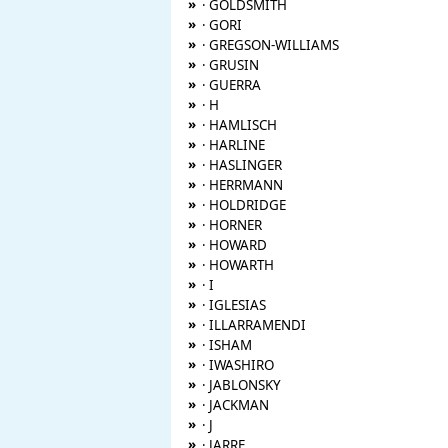
»
· GOLDSMITH
»
· GORI
»
· GREGSON-WILLIAMS
»
· GRUSIN
»
· GUERRA
»
· H
»
· HAMLISCH
»
· HARLINE
»
· HASLINGER
»
· HERRMANN
»
· HOLDRIDGE
»
· HORNER
»
· HOWARD
»
· HOWARTH
»
· I
»
· IGLESIAS
»
· ILLARRAMENDI
»
· ISHAM
»
· IWASHIRO
»
· JABLONSKY
»
· JACKMAN
»
· J
»
· JARRE