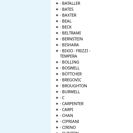
»
· BATALLER
»
· BATES
»
· BAXTER
»
· BEAL
»
· BECK
»
· BELTRAMI
»
· BERNSTEIN
»
· BISHARA
»
· BIXIO - FRIZZI -
TEMPERA
»
· BOLLING
»
· BOSWELL
»
· BÖTTCHER
»
· BREGOVIC
»
· BROUGHTON
»
· BURWELL
»
· C
»
· CARPENTER
»
· CARPI
»
· CHAN
»
· CIPRIANI
»
· CIRINO