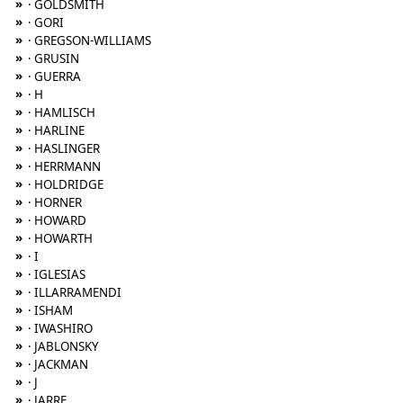
»
· GOLDSMITH
»
· GORI
»
· GREGSON-WILLIAMS
»
· GRUSIN
»
· GUERRA
»
· H
»
· HAMLISCH
»
· HARLINE
»
· HASLINGER
»
· HERRMANN
»
· HOLDRIDGE
»
· HORNER
»
· HOWARD
»
· HOWARTH
»
· I
»
· IGLESIAS
»
· ILLARRAMENDI
»
· ISHAM
»
· IWASHIRO
»
· JABLONSKY
»
· JACKMAN
»
· J
»
· JARRE