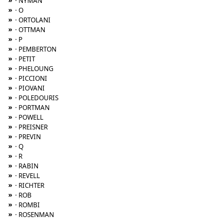
»
· NYMAN
»
· O
»
· ORTOLANI
»
· OTTMAN
»
· P
»
· PEMBERTON
»
· PETIT
»
· PHELOUNG
»
· PICCIONI
»
· PIOVANI
»
· POLEDOURIS
»
· PORTMAN
»
· POWELL
»
· PREISNER
»
· PREVIN
»
· Q
»
· R
»
· RABIN
»
· REVELL
»
· RICHTER
»
· ROB
»
· ROMBI
»
· ROSENMAN