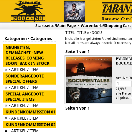
Startseite/Main Page
·
Warenkorb/Shopping Cart
TITEL · TITLE » · DOCU
Kategorien · Categories
Nicht alle hier gelisteten Artikel sind immer am
Not all items are always in stock ! If necessary
NEUHEITEN,
Seite 1 von 1
DEMNÄCHST · NEW
RELEASES, COMING
PALOMAR
SOON, BACK IN STOCK
DOCUMEN
»
· ARTIKEL / ITEM
SONDERANGEBOTE ·
Art.-Nr.:
SPECIAL OFFERS
»
· ARTIKEL / ITEM
21,99 €
SPEZIAL ANGEBOTE ·
alle Preise
all prices i
SPECIAL ITEMS
»
· ARTIKEL / ITEM
Seite 1 von 1
KUNDENKOMMISSION 01
»
- ARTIKEL / ITEM
KUNDENKOMMISSION 02
»
- ARTIKEL / ITEM