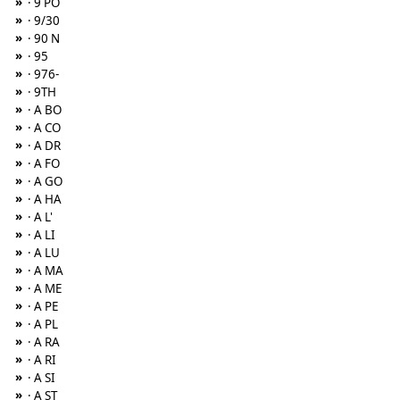
»
· 9 PO
»
· 9/30
»
· 90 N
»
· 95
»
· 976-
»
· 9TH
»
· A BO
»
· A CO
»
· A DR
»
· A FO
»
· A GO
»
· A HA
»
· A L'
»
· A LI
»
· A LU
»
· A MA
»
· A ME
»
· A PE
»
· A PL
»
· A RA
»
· A RI
»
· A SI
»
· A ST