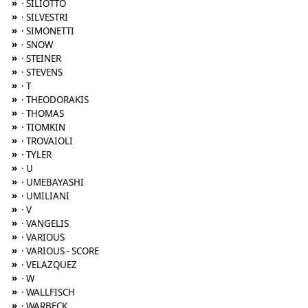
»
· SILIOTTO
»
· SILVESTRI
»
· SIMONETTI
»
· SNOW
»
· STEINER
»
· STEVENS
»
· T
»
· THEODORAKIS
»
· THOMAS
»
· TIOMKIN
»
· TROVAIOLI
»
· TYLER
»
· U
»
· UMEBAYASHI
»
· UMILIANI
»
· V
»
· VANGELIS
»
· VARIOUS
»
· VARIOUS - SCORE
»
· VELAZQUEZ
»
· W
»
· WALLFISCH
»
· WARBECK