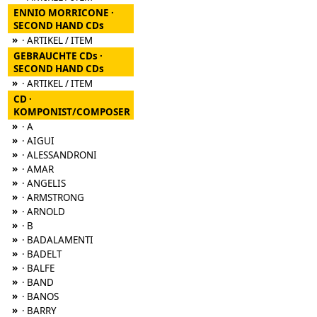
ENNIO MORRICONE ·
SECOND HAND CDs
»
· ARTIKEL / ITEM
GEBRAUCHTE CDs ·
SECOND HAND CDs
»
· ARTIKEL / ITEM
CD ·
KOMPONIST/COMPOSER
»
· A
»
· AIGUI
»
· ALESSANDRONI
»
· AMAR
»
· ANGELIS
»
· ARMSTRONG
»
· ARNOLD
»
· B
»
· BADALAMENTI
»
· BADELT
»
· BALFE
»
· BAND
»
· BANOS
»
· BARRY