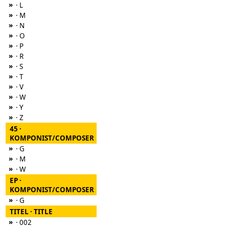
»
· L
»
· M
»
· N
»
· O
»
· P
»
· R
»
· S
»
· T
»
· V
»
· W
»
· Y
»
· Z
45 ·
KOMPONIST/COMPOSER
»
· G
»
· M
»
· W
EP ·
KOMPONIST/COMPOSER
»
· G
TITEL · TITLE
»
· 002