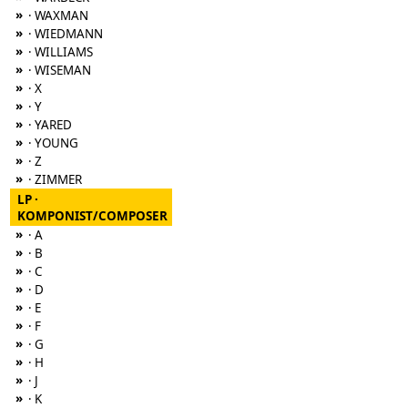
»
· WAXMAN
»
· WIEDMANN
»
· WILLIAMS
»
· WISEMAN
»
· X
»
· Y
»
· YARED
»
· YOUNG
»
· Z
»
· ZIMMER
LP ·
KOMPONIST/COMPOSER
»
· A
»
· B
»
· C
»
· D
»
· E
»
· F
»
· G
»
· H
»
· J
»
· K