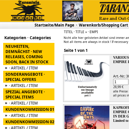
Startseite/Main Page
·
Warenkorb/Shopping Cart
TITEL · TITLE » · EMPI
Kategorien · Categories
Nicht alle hier gelisteten Artikel sind immer am
Not all items are always in stock ! If necessary
NEUHEITEN,
Seite 1 von 1
DEMNÄCHST · NEW
RELEASES, COMING
VARIOU
SOON, BACK IN STOCK
EMPIRE D
»
· ARTIKEL / ITEM
SONDERANGEBOTE ·
Art.-Nr.:
SPECIAL OFFERS
»
· ARTIKEL / ITEM
28,99 €
SPEZIAL ANGEBOTE ·
alle Preise
all prices i
SPECIAL ITEMS
»
· ARTIKEL / ITEM
KAPROFF
KUNDENKOMMISSION 01
EMPIRE 
»
- ARTIKEL / ITEM
IN DER 
Limited to
KUNDENKOMMISSION 02
»
- ARTIKEL / ITEM