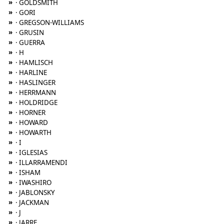
»
· GOLDSMITH
»
· GORI
»
· GREGSON-WILLIAMS
»
· GRUSIN
»
· GUERRA
»
· H
»
· HAMLISCH
»
· HARLINE
»
· HASLINGER
»
· HERRMANN
»
· HOLDRIDGE
»
· HORNER
»
· HOWARD
»
· HOWARTH
»
· I
»
· IGLESIAS
»
· ILLARRAMENDI
»
· ISHAM
»
· IWASHIRO
»
· JABLONSKY
»
· JACKMAN
»
· J
»
· JARRE