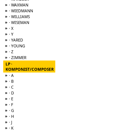
»
· WAXMAN
»
· WIEDMANN
»
· WILLIAMS
»
· WISEMAN
»
· X
»
· Y
»
· YARED
»
· YOUNG
»
· Z
»
· ZIMMER
LP ·
KOMPONIST/COMPOSER
»
· A
»
· B
»
· C
»
· D
»
· E
»
· F
»
· G
»
· H
»
· J
»
· K