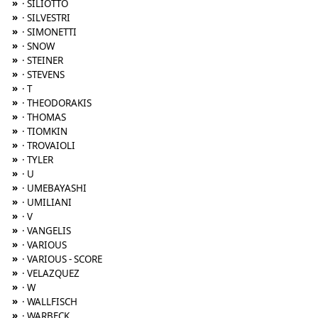
»
· SILIOTTO
»
· SILVESTRI
»
· SIMONETTI
»
· SNOW
»
· STEINER
»
· STEVENS
»
· T
»
· THEODORAKIS
»
· THOMAS
»
· TIOMKIN
»
· TROVAIOLI
»
· TYLER
»
· U
»
· UMEBAYASHI
»
· UMILIANI
»
· V
»
· VANGELIS
»
· VARIOUS
»
· VARIOUS - SCORE
»
· VELAZQUEZ
»
· W
»
· WALLFISCH
»
· WARBECK