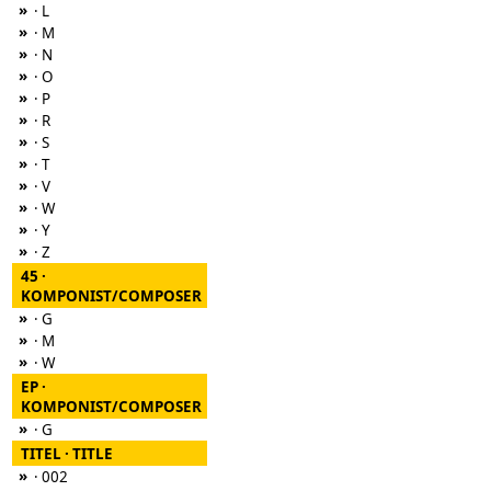
»
· L
»
· M
»
· N
»
· O
»
· P
»
· R
»
· S
»
· T
»
· V
»
· W
»
· Y
»
· Z
45 ·
KOMPONIST/COMPOSER
»
· G
»
· M
»
· W
EP ·
KOMPONIST/COMPOSER
»
· G
TITEL · TITLE
»
· 002