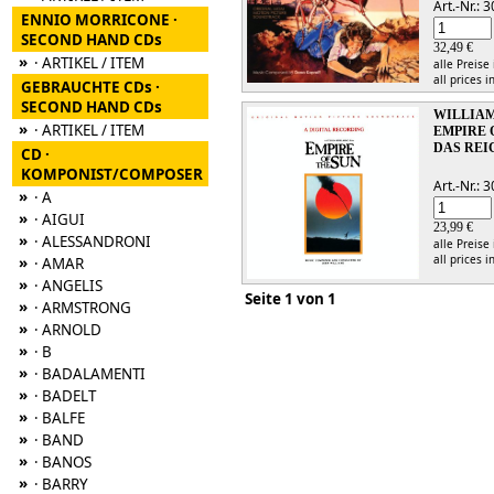
Art.-Nr.:
ENNIO MORRICONE ·
SECOND HAND CDs
32,49 €
»
· ARTIKEL / ITEM
alle Preise
all prices i
GEBRAUCHTE CDs ·
SECOND HAND CDs
WILLIAM
»
· ARTIKEL / ITEM
EMPIRE 
DAS REI
CD ·
KOMPONIST/COMPOSER
Art.-Nr.:
»
· A
»
· AIGUI
23,99 €
»
· ALESSANDRONI
alle Preise
all prices i
»
· AMAR
»
· ANGELIS
Seite 1 von 1
»
· ARMSTRONG
»
· ARNOLD
»
· B
»
· BADALAMENTI
»
· BADELT
»
· BALFE
»
· BAND
»
· BANOS
»
· BARRY