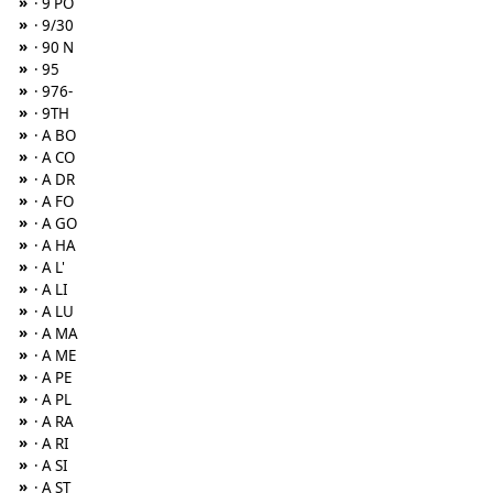
»
· 9 PO
»
· 9/30
»
· 90 N
»
· 95
»
· 976-
»
· 9TH
»
· A BO
»
· A CO
»
· A DR
»
· A FO
»
· A GO
»
· A HA
»
· A L'
»
· A LI
»
· A LU
»
· A MA
»
· A ME
»
· A PE
»
· A PL
»
· A RA
»
· A RI
»
· A SI
»
· A ST