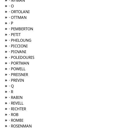
»
· NYMAN
»
· O
»
· ORTOLANI
»
· OTTMAN
»
· P
»
· PEMBERTON
»
· PETIT
»
· PHELOUNG
»
· PICCIONI
»
· PIOVANI
»
· POLEDOURIS
»
· PORTMAN
»
· POWELL
»
· PREISNER
»
· PREVIN
»
· Q
»
· R
»
· RABIN
»
· REVELL
»
· RICHTER
»
· ROB
»
· ROMBI
»
· ROSENMAN