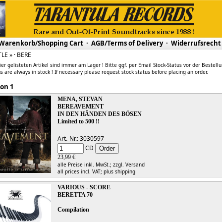
Warenkorb/Shopping Cart
·
AGB/Terms of Delivery
·
Widerrufsrecht
TLE » · BERE
ier gelisteten Artikel sind immer am Lager ! Bitte ggf. per Email Stock-Status vor der Bestell
s are always in stock ! If necessary please request stock status before placing an order.
 1 von 1
MENA, STEVAN
BEREAVEMENT
IN DEN HÄNDEN DES BÖSEN
Limited to 500 !!
Art.-Nr.: 3030597
CD
23,99 €
alle Preise inkl. MwSt.;
zzgl. Versand
all prices incl. VAT;
plus shipping
VARIOUS - SCORE
BERETTA 70
Compilation