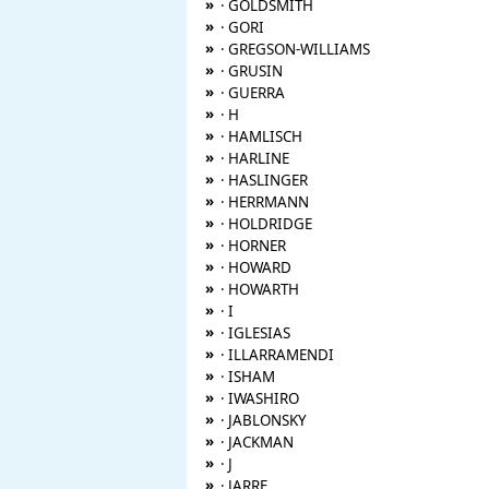
»
· GOLDSMITH
»
· GORI
»
· GREGSON-WILLIAMS
»
· GRUSIN
»
· GUERRA
»
· H
»
· HAMLISCH
»
· HARLINE
»
· HASLINGER
»
· HERRMANN
»
· HOLDRIDGE
»
· HORNER
»
· HOWARD
»
· HOWARTH
»
· I
»
· IGLESIAS
»
· ILLARRAMENDI
»
· ISHAM
»
· IWASHIRO
»
· JABLONSKY
»
· JACKMAN
»
· J
»
· JARRE