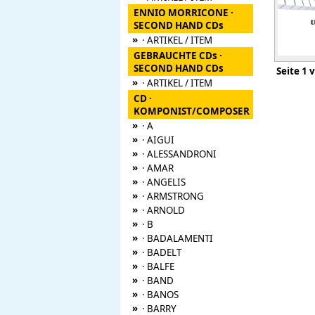
ENNIO MORRICONE ·
SECOND HAND CDs
»
· ARTIKEL / ITEM
GEBRAUCHTE CDs ·
SECOND HAND CDs
Seite
»
· ARTIKEL / ITEM
CD ·
KOMPONIST/COMPOSER
»
· A
»
· AIGUI
»
· ALESSANDRONI
»
· AMAR
»
· ANGELIS
»
· ARMSTRONG
»
· ARNOLD
»
· B
»
· BADALAMENTI
»
· BADELT
»
· BALFE
»
· BAND
»
· BANOS
»
· BARRY