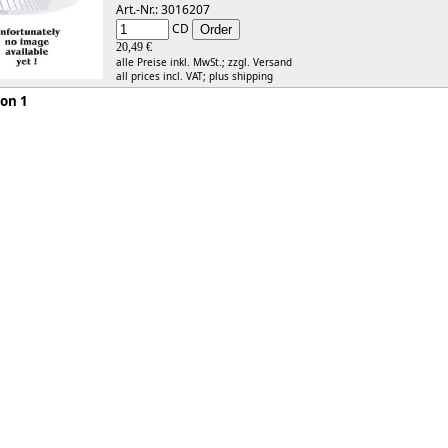
Art.-Nr.: 3016207
CD
20,49 €
alle Preise inkl. MwSt.;
zzgl. Versand
all prices incl. VAT;
plus shipping
 1 von 1