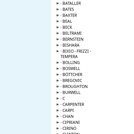
»
· BATALLER
»
· BATES
»
· BAXTER
»
· BEAL
»
· BECK
»
· BELTRAMI
»
· BERNSTEIN
»
· BISHARA
»
· BIXIO - FRIZZI -
TEMPERA
»
· BOLLING
»
· BOSWELL
»
· BÖTTCHER
»
· BREGOVIC
»
· BROUGHTON
»
· BURWELL
»
· C
»
· CARPENTER
»
· CARPI
»
· CHAN
»
· CIPRIANI
»
· CIRINO