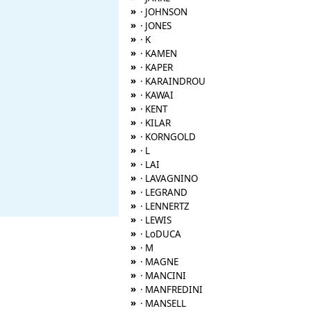
»
· JOHNSON
»
· JONES
»
· K
»
· KAMEN
»
· KAPER
»
· KARAINDROU
»
· KAWAI
»
· KENT
»
· KILAR
»
· KORNGOLD
»
· L
»
· LAI
»
· LAVAGNINO
»
· LEGRAND
»
· LENNERTZ
»
· LEWIS
»
· LoDUCA
»
· M
»
· MAGNE
»
· MANCINI
»
· MANFREDINI
»
· MANSELL