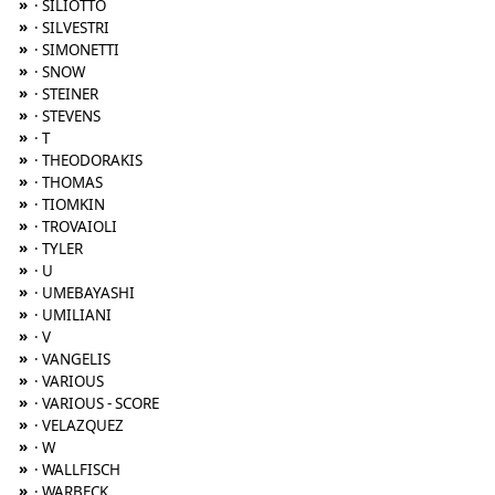
»
· SILIOTTO
»
· SILVESTRI
»
· SIMONETTI
»
· SNOW
»
· STEINER
»
· STEVENS
»
· T
»
· THEODORAKIS
»
· THOMAS
»
· TIOMKIN
»
· TROVAIOLI
»
· TYLER
»
· U
»
· UMEBAYASHI
»
· UMILIANI
»
· V
»
· VANGELIS
»
· VARIOUS
»
· VARIOUS - SCORE
»
· VELAZQUEZ
»
· W
»
· WALLFISCH
»
· WARBECK