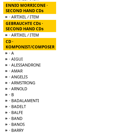
ENNIO MORRICONE ·
SECOND HAND CDs
»
· ARTIKEL / ITEM
GEBRAUCHTE CDs ·
SECOND HAND CDs
»
· ARTIKEL / ITEM
CD ·
KOMPONIST/COMPOSER
»
· A
»
· AIGUI
»
· ALESSANDRONI
»
· AMAR
»
· ANGELIS
»
· ARMSTRONG
»
· ARNOLD
»
· B
»
· BADALAMENTI
»
· BADELT
»
· BALFE
»
· BAND
»
· BANOS
»
· BARRY