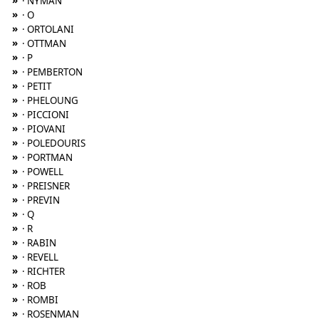
»
· NYMAN
»
· O
»
· ORTOLANI
»
· OTTMAN
»
· P
»
· PEMBERTON
»
· PETIT
»
· PHELOUNG
»
· PICCIONI
»
· PIOVANI
»
· POLEDOURIS
»
· PORTMAN
»
· POWELL
»
· PREISNER
»
· PREVIN
»
· Q
»
· R
»
· RABIN
»
· REVELL
»
· RICHTER
»
· ROB
»
· ROMBI
»
· ROSENMAN