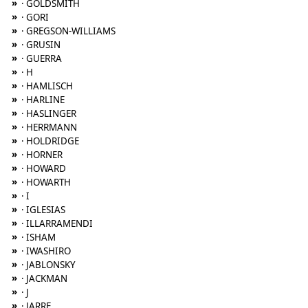
»
· GOLDSMITH
»
· GORI
»
· GREGSON-WILLIAMS
»
· GRUSIN
»
· GUERRA
»
· H
»
· HAMLISCH
»
· HARLINE
»
· HASLINGER
»
· HERRMANN
»
· HOLDRIDGE
»
· HORNER
»
· HOWARD
»
· HOWARTH
»
· I
»
· IGLESIAS
»
· ILLARRAMENDI
»
· ISHAM
»
· IWASHIRO
»
· JABLONSKY
»
· JACKMAN
»
· J
»
· JARRE