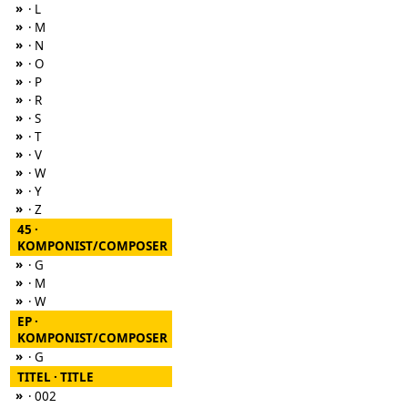
»
· L
»
· M
»
· N
»
· O
»
· P
»
· R
»
· S
»
· T
»
· V
»
· W
»
· Y
»
· Z
45 ·
KOMPONIST/COMPOSER
»
· G
»
· M
»
· W
EP ·
KOMPONIST/COMPOSER
»
· G
TITEL · TITLE
»
· 002