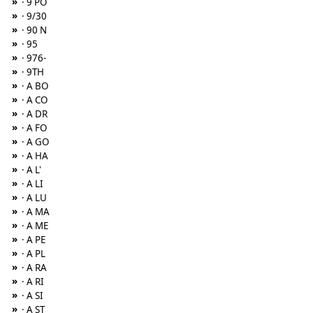
»
· 9 PO
»
· 9/30
»
· 90 N
»
· 95
»
· 976-
»
· 9TH
»
· A BO
»
· A CO
»
· A DR
»
· A FO
»
· A GO
»
· A HA
»
· A L'
»
· A LI
»
· A LU
»
· A MA
»
· A ME
»
· A PE
»
· A PL
»
· A RA
»
· A RI
»
· A SI
»
· A ST