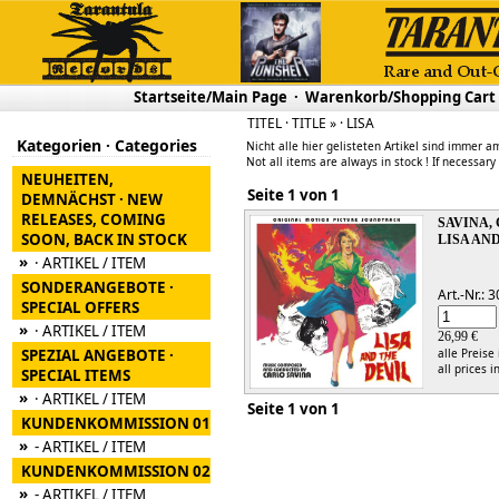
Startseite/Main Page
·
Warenkorb/Shopping Cart
TITEL · TITLE » · LISA
Kategorien · Categories
Nicht alle hier gelisteten Artikel sind immer am
Not all items are always in stock ! If necessary
NEUHEITEN,
Seite 1 von 1
DEMNÄCHST · NEW
RELEASES, COMING
SAVINA,
SOON, BACK IN STOCK
LISA AN
»
· ARTIKEL / ITEM
SONDERANGEBOTE ·
Art.-Nr.:
SPECIAL OFFERS
»
· ARTIKEL / ITEM
26,99 €
SPEZIAL ANGEBOTE ·
alle Preise
all prices i
SPECIAL ITEMS
»
· ARTIKEL / ITEM
Seite 1 von 1
KUNDENKOMMISSION 01
»
- ARTIKEL / ITEM
KUNDENKOMMISSION 02
»
- ARTIKEL / ITEM