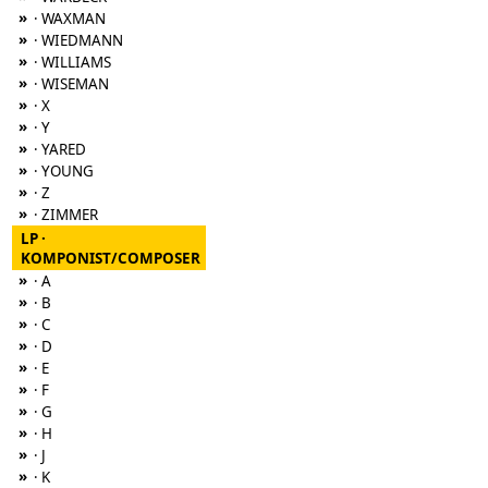
»
· WAXMAN
»
· WIEDMANN
»
· WILLIAMS
»
· WISEMAN
»
· X
»
· Y
»
· YARED
»
· YOUNG
»
· Z
»
· ZIMMER
LP ·
KOMPONIST/COMPOSER
»
· A
»
· B
»
· C
»
· D
»
· E
»
· F
»
· G
»
· H
»
· J
»
· K