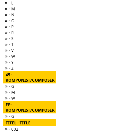
»
· L
»
· M
»
· N
»
· O
»
· P
»
· R
»
· S
»
· T
»
· V
»
· W
»
· Y
»
· Z
45 ·
KOMPONIST/COMPOSER
»
· G
»
· M
»
· W
EP ·
KOMPONIST/COMPOSER
»
· G
TITEL · TITLE
»
· 002