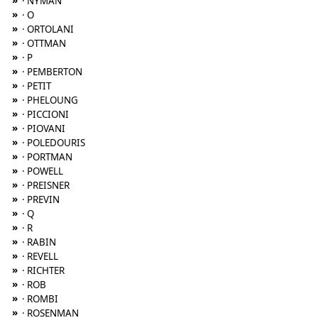
»
· NYMAN
»
· O
»
· ORTOLANI
»
· OTTMAN
»
· P
»
· PEMBERTON
»
· PETIT
»
· PHELOUNG
»
· PICCIONI
»
· PIOVANI
»
· POLEDOURIS
»
· PORTMAN
»
· POWELL
»
· PREISNER
»
· PREVIN
»
· Q
»
· R
»
· RABIN
»
· REVELL
»
· RICHTER
»
· ROB
»
· ROMBI
»
· ROSENMAN