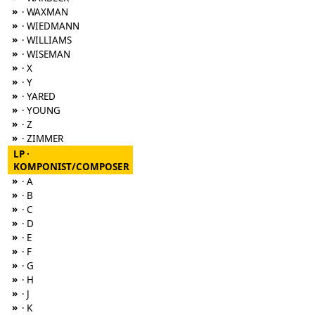
»
· WAXMAN
»
· WIEDMANN
»
· WILLIAMS
»
· WISEMAN
»
· X
»
· Y
»
· YARED
»
· YOUNG
»
· Z
»
· ZIMMER
LP ·
KOMPONIST/COMPOSER
»
· A
»
· B
»
· C
»
· D
»
· E
»
· F
»
· G
»
· H
»
· J
»
· K