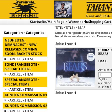
Startseite/Main Page
·
Warenkorb/Shopping Cart
TITEL · TITLE » · BEAR
Kategorien · Categories
Nicht alle hier gelisteten Artikel sind immer am
Not all items are always in stock ! If necessary
NEUHEITEN,
Seite 1 von 1
DEMNÄCHST · NEW
RELEASES, COMING
CORRADI
SOON, BACK IN STOCK
BEARS
»
· ARTIKEL / ITEM
IMAX
SONDERANGEBOTE ·
SPECIAL OFFERS
Art.-Nr.:
»
· ARTIKEL / ITEM
SPEZIAL ANGEBOTE ·
27,99 €
alle Preise
SPECIAL ITEMS
all prices i
»
· ARTIKEL / ITEM
Seite 1 von 1
KUNDENKOMMISSION 01
»
- ARTIKEL / ITEM
KUNDENKOMMISSION 02
»
- ARTIKEL / ITEM