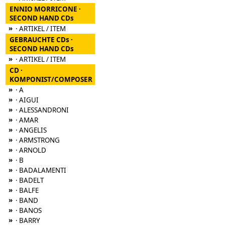
ENNIO MORRICONE ·
SECOND HAND CDs
»
· ARTIKEL / ITEM
GEBRAUCHTE CDs ·
SECOND HAND CDs
»
· ARTIKEL / ITEM
CD ·
KOMPONIST/COMPOSER
»
· A
»
· AIGUI
»
· ALESSANDRONI
»
· AMAR
»
· ANGELIS
»
· ARMSTRONG
»
· ARNOLD
»
· B
»
· BADALAMENTI
»
· BADELT
»
· BALFE
»
· BAND
»
· BANOS
»
· BARRY