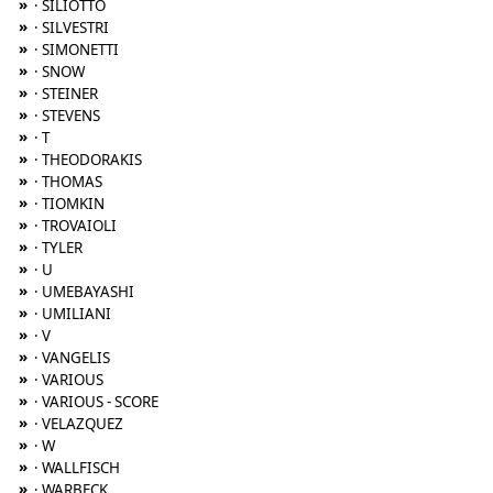
»
· SILIOTTO
»
· SILVESTRI
»
· SIMONETTI
»
· SNOW
»
· STEINER
»
· STEVENS
»
· T
»
· THEODORAKIS
»
· THOMAS
»
· TIOMKIN
»
· TROVAIOLI
»
· TYLER
»
· U
»
· UMEBAYASHI
»
· UMILIANI
»
· V
»
· VANGELIS
»
· VARIOUS
»
· VARIOUS - SCORE
»
· VELAZQUEZ
»
· W
»
· WALLFISCH
»
· WARBECK