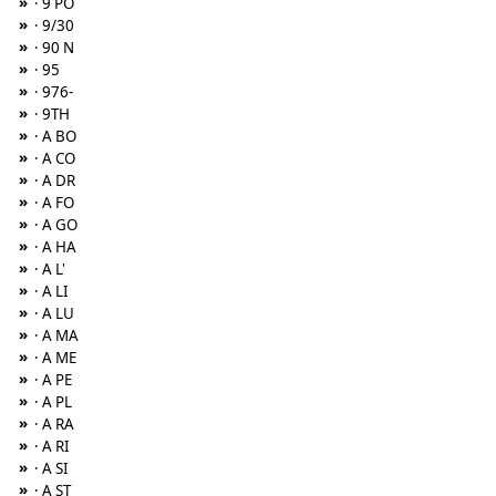
»
· 9 PO
»
· 9/30
»
· 90 N
»
· 95
»
· 976-
»
· 9TH
»
· A BO
»
· A CO
»
· A DR
»
· A FO
»
· A GO
»
· A HA
»
· A L'
»
· A LI
»
· A LU
»
· A MA
»
· A ME
»
· A PE
»
· A PL
»
· A RA
»
· A RI
»
· A SI
»
· A ST