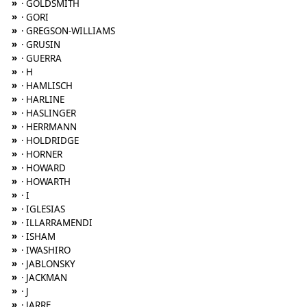
»
· GOLDSMITH
»
· GORI
»
· GREGSON-WILLIAMS
»
· GRUSIN
»
· GUERRA
»
· H
»
· HAMLISCH
»
· HARLINE
»
· HASLINGER
»
· HERRMANN
»
· HOLDRIDGE
»
· HORNER
»
· HOWARD
»
· HOWARTH
»
· I
»
· IGLESIAS
»
· ILLARRAMENDI
»
· ISHAM
»
· IWASHIRO
»
· JABLONSKY
»
· JACKMAN
»
· J
»
· JARRE