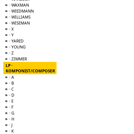
»
· WAXMAN
»
· WIEDMANN
»
· WILLIAMS
»
· WISEMAN
»
· X
»
· Y
»
· YARED
»
· YOUNG
»
· Z
»
· ZIMMER
LP ·
KOMPONIST/COMPOSER
»
· A
»
· B
»
· C
»
· D
»
· E
»
· F
»
· G
»
· H
»
· J
»
· K