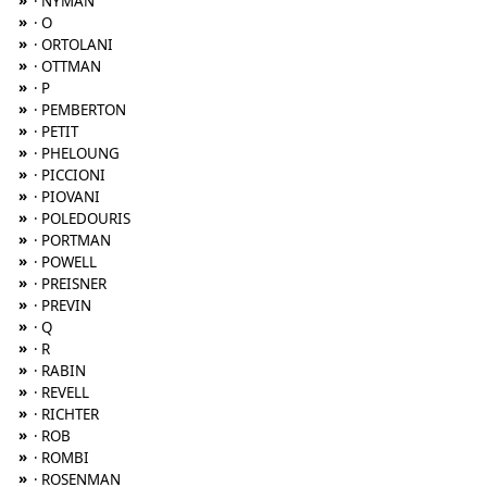
»
· NYMAN
»
· O
»
· ORTOLANI
»
· OTTMAN
»
· P
»
· PEMBERTON
»
· PETIT
»
· PHELOUNG
»
· PICCIONI
»
· PIOVANI
»
· POLEDOURIS
»
· PORTMAN
»
· POWELL
»
· PREISNER
»
· PREVIN
»
· Q
»
· R
»
· RABIN
»
· REVELL
»
· RICHTER
»
· ROB
»
· ROMBI
»
· ROSENMAN