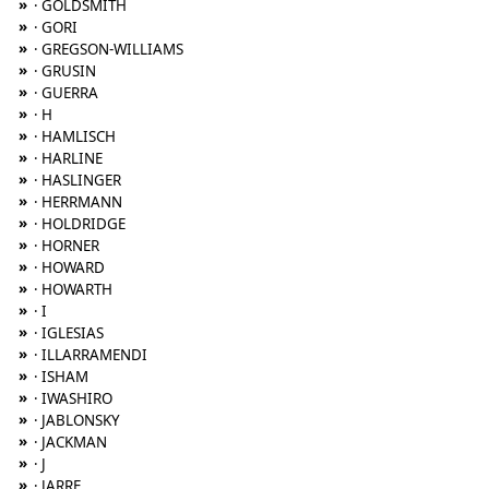
»
· GOLDSMITH
»
· GORI
»
· GREGSON-WILLIAMS
»
· GRUSIN
»
· GUERRA
»
· H
»
· HAMLISCH
»
· HARLINE
»
· HASLINGER
»
· HERRMANN
»
· HOLDRIDGE
»
· HORNER
»
· HOWARD
»
· HOWARTH
»
· I
»
· IGLESIAS
»
· ILLARRAMENDI
»
· ISHAM
»
· IWASHIRO
»
· JABLONSKY
»
· JACKMAN
»
· J
»
· JARRE