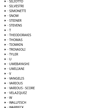
»
· SILIOTTO
»
· SILVESTRI
»
· SIMONETTI
»
· SNOW
»
· STEINER
»
· STEVENS
»
· T
»
· THEODORAKIS
»
· THOMAS
»
· TIOMKIN
»
· TROVAIOLI
»
· TYLER
»
· U
»
· UMEBAYASHI
»
· UMILIANI
»
· V
»
· VANGELIS
»
· VARIOUS
»
· VARIOUS - SCORE
»
· VELAZQUEZ
»
· W
»
· WALLFISCH
»
· WARBECK