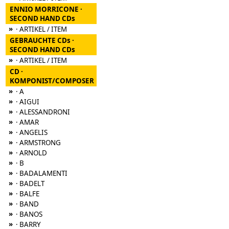
ENNIO MORRICONE ·
SECOND HAND CDs
»
· ARTIKEL / ITEM
GEBRAUCHTE CDs ·
SECOND HAND CDs
»
· ARTIKEL / ITEM
CD ·
KOMPONIST/COMPOSER
»
· A
»
· AIGUI
»
· ALESSANDRONI
»
· AMAR
»
· ANGELIS
»
· ARMSTRONG
»
· ARNOLD
»
· B
»
· BADALAMENTI
»
· BADELT
»
· BALFE
»
· BAND
»
· BANOS
»
· BARRY