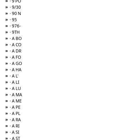
»
· 9 PO
»
· 9/30
»
· 90 N
»
· 95
»
· 976-
»
· 9TH
»
· A BO
»
· A CO
»
· A DR
»
· A FO
»
· A GO
»
· A HA
»
· A L'
»
· A LI
»
· A LU
»
· A MA
»
· A ME
»
· A PE
»
· A PL
»
· A RA
»
· A RI
»
· A SI
»
· A ST