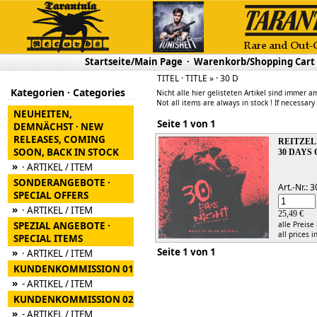
Startseite/Main Page
·
Warenkorb/Shopping Cart
TITEL · TITLE » · 30 D
Kategorien · Categories
Nicht alle hier gelisteten Artikel sind immer am
Not all items are always in stock ! If necessary
NEUHEITEN,
Seite 1 von 1
DEMNÄCHST · NEW
RELEASES, COMING
REITZEL
SOON, BACK IN STOCK
30 DAYS
»
· ARTIKEL / ITEM
SONDERANGEBOTE ·
Art.-Nr.:
SPECIAL OFFERS
»
· ARTIKEL / ITEM
25,49 €
SPEZIAL ANGEBOTE ·
alle Preise
all prices i
SPECIAL ITEMS
Seite 1 von 1
»
· ARTIKEL / ITEM
KUNDENKOMMISSION 01
»
- ARTIKEL / ITEM
KUNDENKOMMISSION 02
»
- ARTIKEL / ITEM