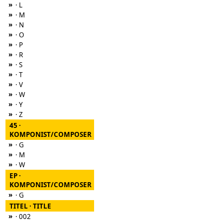
»
· L
»
· M
»
· N
»
· O
»
· P
»
· R
»
· S
»
· T
»
· V
»
· W
»
· Y
»
· Z
45 ·
KOMPONIST/COMPOSER
»
· G
»
· M
»
· W
EP ·
KOMPONIST/COMPOSER
»
· G
TITEL · TITLE
»
· 002