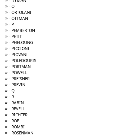
»
· NYMAN
»
· O
»
· ORTOLANI
»
· OTTMAN
»
· P
»
· PEMBERTON
»
· PETIT
»
· PHELOUNG
»
· PICCIONI
»
· PIOVANI
»
· POLEDOURIS
»
· PORTMAN
»
· POWELL
»
· PREISNER
»
· PREVIN
»
· Q
»
· R
»
· RABIN
»
· REVELL
»
· RICHTER
»
· ROB
»
· ROMBI
»
· ROSENMAN