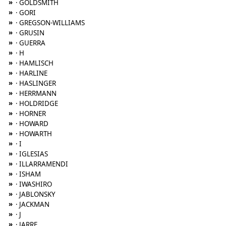
»
· GOLDSMITH
»
· GORI
»
· GREGSON-WILLIAMS
»
· GRUSIN
»
· GUERRA
»
· H
»
· HAMLISCH
»
· HARLINE
»
· HASLINGER
»
· HERRMANN
»
· HOLDRIDGE
»
· HORNER
»
· HOWARD
»
· HOWARTH
»
· I
»
· IGLESIAS
»
· ILLARRAMENDI
»
· ISHAM
»
· IWASHIRO
»
· JABLONSKY
»
· JACKMAN
»
· J
»
· JARRE