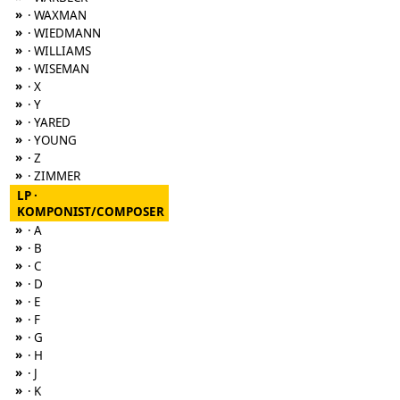
»
· WAXMAN
»
· WIEDMANN
»
· WILLIAMS
»
· WISEMAN
»
· X
»
· Y
»
· YARED
»
· YOUNG
»
· Z
»
· ZIMMER
LP ·
KOMPONIST/COMPOSER
»
· A
»
· B
»
· C
»
· D
»
· E
»
· F
»
· G
»
· H
»
· J
»
· K