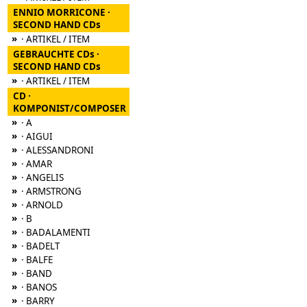
ENNIO MORRICONE ·
SECOND HAND CDs
»
· ARTIKEL / ITEM
GEBRAUCHTE CDs ·
SECOND HAND CDs
»
· ARTIKEL / ITEM
CD ·
KOMPONIST/COMPOSER
»
· A
»
· AIGUI
»
· ALESSANDRONI
»
· AMAR
»
· ANGELIS
»
· ARMSTRONG
»
· ARNOLD
»
· B
»
· BADALAMENTI
»
· BADELT
»
· BALFE
»
· BAND
»
· BANOS
»
· BARRY