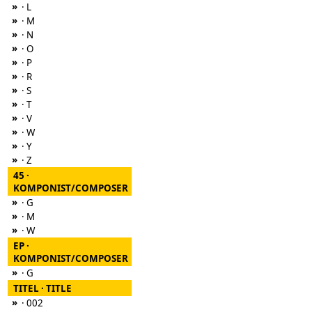
»
· L
»
· M
»
· N
»
· O
»
· P
»
· R
»
· S
»
· T
»
· V
»
· W
»
· Y
»
· Z
45 ·
KOMPONIST/COMPOSER
»
· G
»
· M
»
· W
EP ·
KOMPONIST/COMPOSER
»
· G
TITEL · TITLE
»
· 002