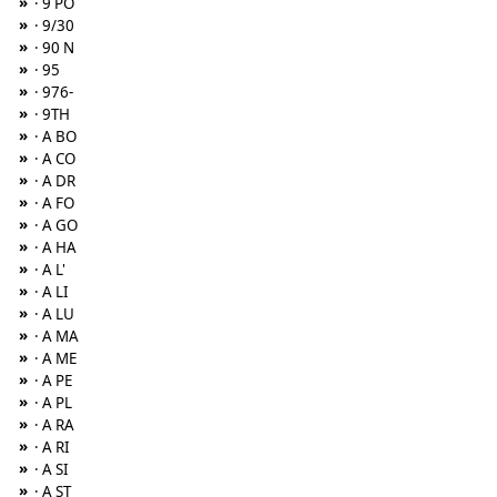
»
· 9 PO
»
· 9/30
»
· 90 N
»
· 95
»
· 976-
»
· 9TH
»
· A BO
»
· A CO
»
· A DR
»
· A FO
»
· A GO
»
· A HA
»
· A L'
»
· A LI
»
· A LU
»
· A MA
»
· A ME
»
· A PE
»
· A PL
»
· A RA
»
· A RI
»
· A SI
»
· A ST