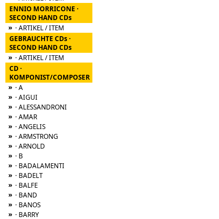
ENNIO MORRICONE ·
SECOND HAND CDs
»
· ARTIKEL / ITEM
GEBRAUCHTE CDs ·
SECOND HAND CDs
»
· ARTIKEL / ITEM
CD ·
KOMPONIST/COMPOSER
»
· A
»
· AIGUI
»
· ALESSANDRONI
»
· AMAR
»
· ANGELIS
»
· ARMSTRONG
»
· ARNOLD
»
· B
»
· BADALAMENTI
»
· BADELT
»
· BALFE
»
· BAND
»
· BANOS
»
· BARRY