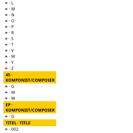
»
· L
»
· M
»
· N
»
· O
»
· P
»
· R
»
· S
»
· T
»
· V
»
· W
»
· Y
»
· Z
45 ·
KOMPONIST/COMPOSER
»
· G
»
· M
»
· W
EP ·
KOMPONIST/COMPOSER
»
· G
TITEL · TITLE
»
· 002