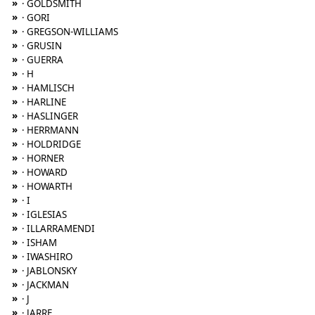
»
· GOLDSMITH
»
· GORI
»
· GREGSON-WILLIAMS
»
· GRUSIN
»
· GUERRA
»
· H
»
· HAMLISCH
»
· HARLINE
»
· HASLINGER
»
· HERRMANN
»
· HOLDRIDGE
»
· HORNER
»
· HOWARD
»
· HOWARTH
»
· I
»
· IGLESIAS
»
· ILLARRAMENDI
»
· ISHAM
»
· IWASHIRO
»
· JABLONSKY
»
· JACKMAN
»
· J
»
· JARRE