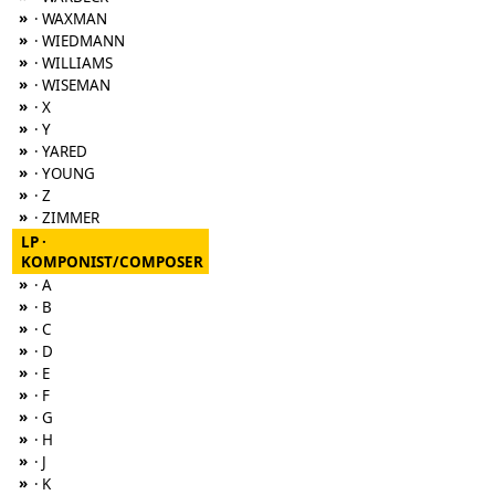
»
· WAXMAN
»
· WIEDMANN
»
· WILLIAMS
»
· WISEMAN
»
· X
»
· Y
»
· YARED
»
· YOUNG
»
· Z
»
· ZIMMER
LP ·
KOMPONIST/COMPOSER
»
· A
»
· B
»
· C
»
· D
»
· E
»
· F
»
· G
»
· H
»
· J
»
· K