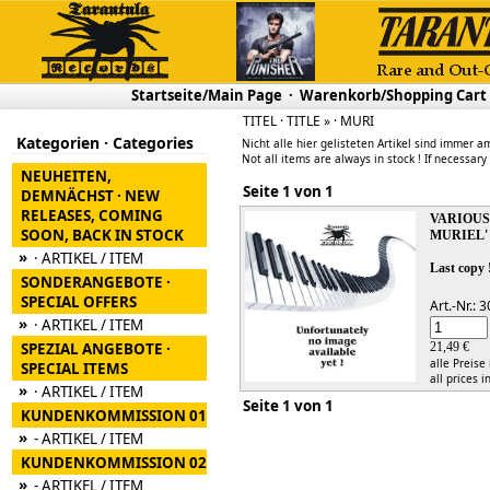
Startseite/Main Page
·
Warenkorb/Shopping Cart
TITEL · TITLE » · MURI
Kategorien · Categories
Nicht alle hier gelisteten Artikel sind immer am
Not all items are always in stock ! If necessary
NEUHEITEN,
Seite 1 von 1
DEMNÄCHST · NEW
RELEASES, COMING
VARIOU
SOON, BACK IN STOCK
MURIEL'
»
· ARTIKEL / ITEM
Last copy 
SONDERANGEBOTE ·
SPECIAL OFFERS
Art.-Nr.:
»
· ARTIKEL / ITEM
SPEZIAL ANGEBOTE ·
21,49 €
alle Preise
SPECIAL ITEMS
all prices i
»
· ARTIKEL / ITEM
Seite 1 von 1
KUNDENKOMMISSION 01
»
- ARTIKEL / ITEM
KUNDENKOMMISSION 02
»
- ARTIKEL / ITEM