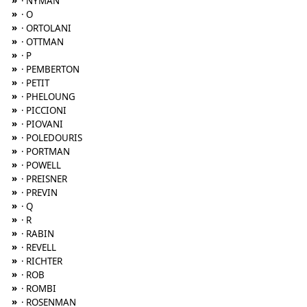
»
· NYMAN
»
· O
»
· ORTOLANI
»
· OTTMAN
»
· P
»
· PEMBERTON
»
· PETIT
»
· PHELOUNG
»
· PICCIONI
»
· PIOVANI
»
· POLEDOURIS
»
· PORTMAN
»
· POWELL
»
· PREISNER
»
· PREVIN
»
· Q
»
· R
»
· RABIN
»
· REVELL
»
· RICHTER
»
· ROB
»
· ROMBI
»
· ROSENMAN