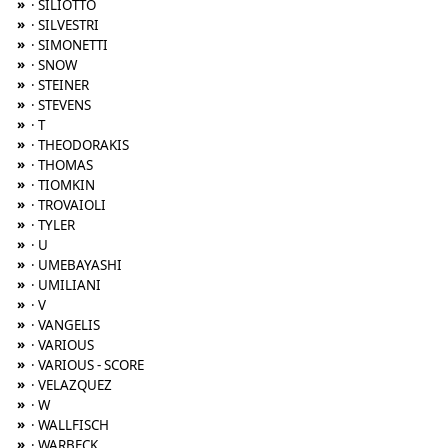
»
· SILIOTTO
»
· SILVESTRI
»
· SIMONETTI
»
· SNOW
»
· STEINER
»
· STEVENS
»
· T
»
· THEODORAKIS
»
· THOMAS
»
· TIOMKIN
»
· TROVAIOLI
»
· TYLER
»
· U
»
· UMEBAYASHI
»
· UMILIANI
»
· V
»
· VANGELIS
»
· VARIOUS
»
· VARIOUS - SCORE
»
· VELAZQUEZ
»
· W
»
· WALLFISCH
»
· WARBECK