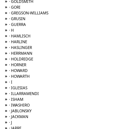
»
· GOLDSMITH
»
· GORI
»
· GREGSON-WILLIAMS
»
· GRUSIN
»
· GUERRA
»
· H
»
· HAMLISCH
»
· HARLINE
»
· HASLINGER
»
· HERRMANN
»
· HOLDRIDGE
»
· HORNER
»
· HOWARD
»
· HOWARTH
»
· I
»
· IGLESIAS
»
· ILLARRAMENDI
»
· ISHAM
»
· IWASHIRO
»
· JABLONSKY
»
· JACKMAN
»
· J
»
· JARRE