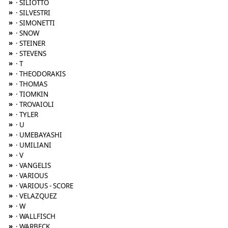
»
· SILIOTTO
»
· SILVESTRI
»
· SIMONETTI
»
· SNOW
»
· STEINER
»
· STEVENS
»
· T
»
· THEODORAKIS
»
· THOMAS
»
· TIOMKIN
»
· TROVAIOLI
»
· TYLER
»
· U
»
· UMEBAYASHI
»
· UMILIANI
»
· V
»
· VANGELIS
»
· VARIOUS
»
· VARIOUS - SCORE
»
· VELAZQUEZ
»
· W
»
· WALLFISCH
»
· WARBECK