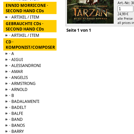
Art.-Nr.:
ENNIO MORRICONE ·
SECOND HAND CDs
24,99 €
»
· ARTIKEL / ITEM
alle Preise
all prices i
GEBRAUCHTE CDs ·
SECOND HAND CDs
Seite 1 von 1
»
· ARTIKEL / ITEM
CD ·
KOMPONIST/COMPOSER
»
· A
»
· AIGUI
»
· ALESSANDRONI
»
· AMAR
»
· ANGELIS
»
· ARMSTRONG
»
· ARNOLD
»
· B
»
· BADALAMENTI
»
· BADELT
»
· BALFE
»
· BAND
»
· BANOS
»
· BARRY