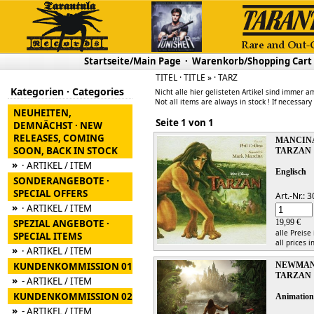
Startseite/Main Page
·
Warenkorb/Shopping Cart
TITEL · TITLE » · TARZ
Kategorien · Categories
Nicht alle hier gelisteten Artikel sind immer am
Not all items are always in stock ! If necessary
NEUHEITEN,
Seite 1 von 1
DEMNÄCHST · NEW
RELEASES, COMING
MANCINA,
SOON, BACK IN STOCK
TARZAN
»
· ARTIKEL / ITEM
Englisch
SONDERANGEBOTE ·
SPECIAL OFFERS
Art.-Nr.:
»
· ARTIKEL / ITEM
SPEZIAL ANGEBOTE ·
19,99 €
alle Preise
SPECIAL ITEMS
all prices i
»
· ARTIKEL / ITEM
KUNDENKOMMISSION 01
NEWMAN
TARZAN
»
- ARTIKEL / ITEM
KUNDENKOMMISSION 02
Animatio
»
- ARTIKEL / ITEM