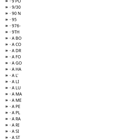
»
· 9 PO
»
· 9/30
»
· 90 N
»
· 95
»
· 976-
»
· 9TH
»
· A BO
»
· A CO
»
· A DR
»
· A FO
»
· A GO
»
· A HA
»
· A L'
»
· A LI
»
· A LU
»
· A MA
»
· A ME
»
· A PE
»
· A PL
»
· A RA
»
· A RI
»
· A SI
»
· A ST