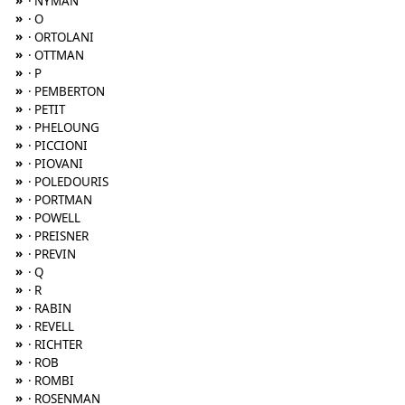
»
· NYMAN
»
· O
»
· ORTOLANI
»
· OTTMAN
»
· P
»
· PEMBERTON
»
· PETIT
»
· PHELOUNG
»
· PICCIONI
»
· PIOVANI
»
· POLEDOURIS
»
· PORTMAN
»
· POWELL
»
· PREISNER
»
· PREVIN
»
· Q
»
· R
»
· RABIN
»
· REVELL
»
· RICHTER
»
· ROB
»
· ROMBI
»
· ROSENMAN