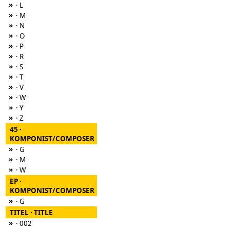
»
· L
»
· M
»
· N
»
· O
»
· P
»
· R
»
· S
»
· T
»
· V
»
· W
»
· Y
»
· Z
45 ·
KOMPONIST/COMPOSER
»
· G
»
· M
»
· W
EP ·
KOMPONIST/COMPOSER
»
· G
TITEL · TITLE
»
· 002