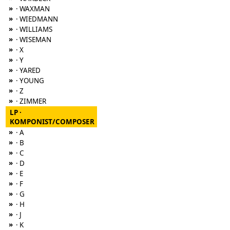
»
· WAXMAN
»
· WIEDMANN
»
· WILLIAMS
»
· WISEMAN
»
· X
»
· Y
»
· YARED
»
· YOUNG
»
· Z
»
· ZIMMER
LP ·
KOMPONIST/COMPOSER
»
· A
»
· B
»
· C
»
· D
»
· E
»
· F
»
· G
»
· H
»
· J
»
· K