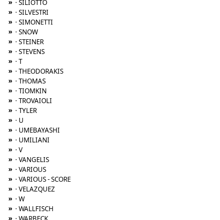
»
· SILIOTTO
»
· SILVESTRI
»
· SIMONETTI
»
· SNOW
»
· STEINER
»
· STEVENS
»
· T
»
· THEODORAKIS
»
· THOMAS
»
· TIOMKIN
»
· TROVAIOLI
»
· TYLER
»
· U
»
· UMEBAYASHI
»
· UMILIANI
»
· V
»
· VANGELIS
»
· VARIOUS
»
· VARIOUS - SCORE
»
· VELAZQUEZ
»
· W
»
· WALLFISCH
»
· WARBECK