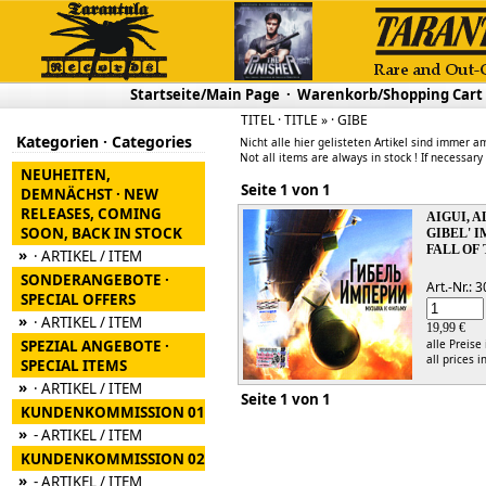
Startseite/Main Page
·
Warenkorb/Shopping Cart
TITEL · TITLE » · GIBE
Kategorien · Categories
Nicht alle hier gelisteten Artikel sind immer am
Not all items are always in stock ! If necessary
NEUHEITEN,
Seite 1 von 1
DEMNÄCHST · NEW
RELEASES, COMING
AIGUI, 
SOON, BACK IN STOCK
GIBEL' I
FALL OF
»
· ARTIKEL / ITEM
SONDERANGEBOTE ·
Art.-Nr.:
SPECIAL OFFERS
»
· ARTIKEL / ITEM
19,99 €
SPEZIAL ANGEBOTE ·
alle Preise
all prices i
SPECIAL ITEMS
»
· ARTIKEL / ITEM
Seite 1 von 1
KUNDENKOMMISSION 01
»
- ARTIKEL / ITEM
KUNDENKOMMISSION 02
»
- ARTIKEL / ITEM