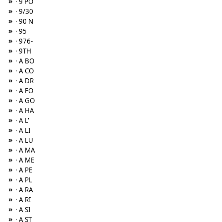
»
· 9 PO
»
· 9/30
»
· 90 N
»
· 95
»
· 976-
»
· 9TH
»
· A BO
»
· A CO
»
· A DR
»
· A FO
»
· A GO
»
· A HA
»
· A L'
»
· A LI
»
· A LU
»
· A MA
»
· A ME
»
· A PE
»
· A PL
»
· A RA
»
· A RI
»
· A SI
»
· A ST