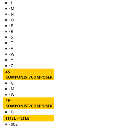
»
· L
»
· M
»
· N
»
· O
»
· P
»
· R
»
· S
»
· T
»
· V
»
· W
»
· Y
»
· Z
45 ·
KOMPONIST/COMPOSER
»
· G
»
· M
»
· W
EP ·
KOMPONIST/COMPOSER
»
· G
TITEL · TITLE
»
· 002