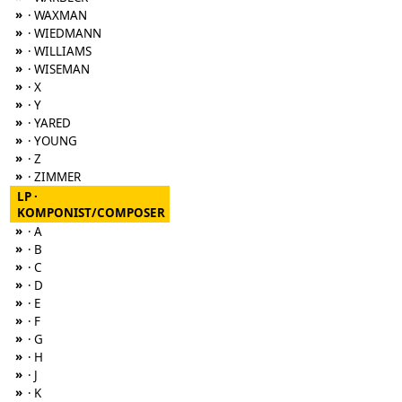
»
· WAXMAN
»
· WIEDMANN
»
· WILLIAMS
»
· WISEMAN
»
· X
»
· Y
»
· YARED
»
· YOUNG
»
· Z
»
· ZIMMER
LP ·
KOMPONIST/COMPOSER
»
· A
»
· B
»
· C
»
· D
»
· E
»
· F
»
· G
»
· H
»
· J
»
· K