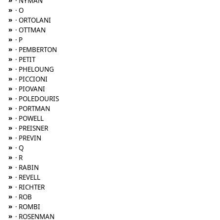
»
· NYMAN
»
· O
»
· ORTOLANI
»
· OTTMAN
»
· P
»
· PEMBERTON
»
· PETIT
»
· PHELOUNG
»
· PICCIONI
»
· PIOVANI
»
· POLEDOURIS
»
· PORTMAN
»
· POWELL
»
· PREISNER
»
· PREVIN
»
· Q
»
· R
»
· RABIN
»
· REVELL
»
· RICHTER
»
· ROB
»
· ROMBI
»
· ROSENMAN