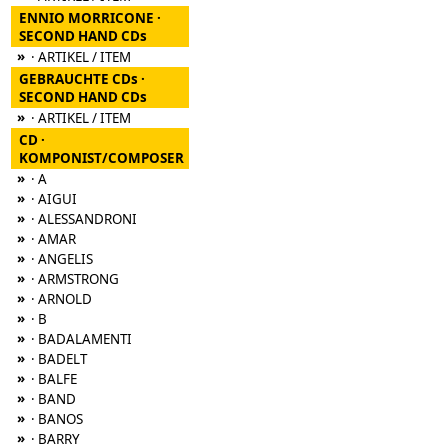
ENNIO MORRICONE ·
SECOND HAND CDs
»
· ARTIKEL / ITEM
GEBRAUCHTE CDs ·
SECOND HAND CDs
»
· ARTIKEL / ITEM
CD ·
KOMPONIST/COMPOSER
»
· A
»
· AIGUI
»
· ALESSANDRONI
»
· AMAR
»
· ANGELIS
»
· ARMSTRONG
»
· ARNOLD
»
· B
»
· BADALAMENTI
»
· BADELT
»
· BALFE
»
· BAND
»
· BANOS
»
· BARRY