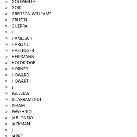
»
· GOLDSMITH
»
· GORI
»
· GREGSON-WILLIAMS
»
· GRUSIN
»
· GUERRA
»
· H
»
· HAMLISCH
»
· HARLINE
»
· HASLINGER
»
· HERRMANN
»
· HOLDRIDGE
»
· HORNER
»
· HOWARD
»
· HOWARTH
»
· I
»
· IGLESIAS
»
· ILLARRAMENDI
»
· ISHAM
»
· IWASHIRO
»
· JABLONSKY
»
· JACKMAN
»
· J
»
· JARRE