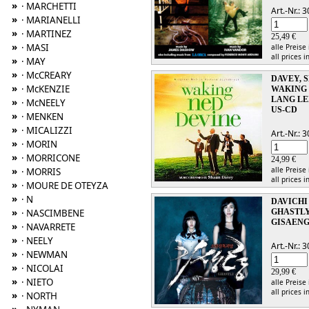
»
· MARCHETTI
Art.-Nr.:
»
· MARIANELLI
»
· MARTINEZ
25,49 €
»
· MASI
alle Preise
all prices i
»
· MAY
»
· McCREARY
DAVEY, 
»
· McKENZIE
WAKING 
LANG LE
»
· McNEELY
US-CD
»
· MENKEN
»
· MICALIZZI
Art.-Nr.:
»
· MORIN
»
· MORRICONE
24,99 €
alle Preise
»
· MORRIS
all prices i
»
· MOURE DE OTEYZA
»
· N
DAVICHI
»
GHASTL
· NASCIMBENE
GISAEN
»
· NAVARRETE
»
· NEELY
Art.-Nr.:
»
· NEWMAN
»
· NICOLAI
29,99 €
»
· NIETO
alle Preise
all prices i
»
· NORTH