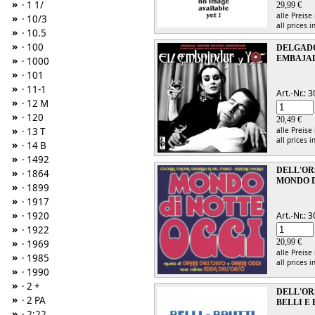
»
· 1 1/
29,99 €
alle Preise
»
· 10/3
all prices i
»
· 10.5
»
· 100
DELGADO
EMBAJAD
»
· 1000
»
· 101
»
· 11-1
Art.-Nr.:
»
· 12 M
»
· 120
20,49 €
»
alle Preise
· 13 T
all prices i
»
· 14 B
»
· 1492
DELL'ORS
»
· 1864
MONDO D
»
· 1899
»
· 1917
»
Art.-Nr.:
· 1920
»
· 1922
20,99 €
»
· 1969
alle Preise
»
· 1985
all prices i
»
· 1990
»
· 2 +
DELL'OR
»
· 2 PA
BELLI E
»
· 2:22