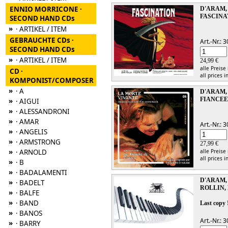
ENNIO MORRICONE ·
D'ARAM, P
FASCINA
SECOND HAND CDs
»
· ARTIKEL / ITEM
GEBRAUCHTE CDs ·
Art.-Nr.:
SECOND HAND CDs
»
· ARTIKEL / ITEM
24,99 €
alle Preise
CD ·
all prices i
KOMPONIST/COMPOSER
»
· A
D'ARAM,
FIANCEE
»
· AIGUI
»
· ALESSANDRONI
»
· AMAR
Art.-Nr.:
»
· ANGELIS
»
· ARMSTRONG
27,99 €
»
· ARNOLD
alle Preise
all prices i
»
· B
»
· BADALAMENTI
D'ARAM, 
»
· BADELT
ROLLIN,
»
· BALFE
»
· BAND
Last copy 
»
· BANOS
Art.-Nr.:
»
· BARRY