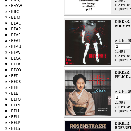
24,99 €
»
alle Preise
· BAYW
all prices i
»
· BBC
»
· BE M
DIKKER,
»
· BEAC
BODY PA
»
· BEAR
»
· BEAS
»
Art.-Nr.:
· BEAT
»
· BEAU
18,49 €
»
· BEAV
alle Preise
»
· BECA
all prices i
»
· BECK
»
· BECO
DIKKER,
»
· BED
FELICE ..
»
· BEDS
»
· BEE
Art.-Nr.:
»
· BEET
»
· BEFO
26,99 €
»
· BEIN
alle Preise
»
· BELI
all prices i
»
· BELL
»
· BELP
DIKKER,
»
ROSENS
· BELS