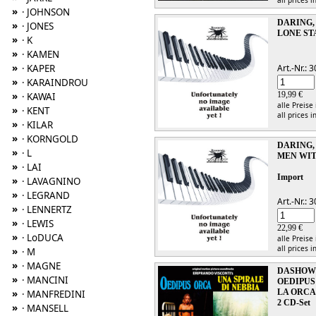
»
· JOHNSON
DARING,
»
· JONES
LONE ST
»
· K
»
· KAMEN
»
Art.-Nr.:
· KAPER
»
· KARAINDROU
19,99 €
»
· KAWAI
alle Preise
»
· KENT
all prices i
»
· KILAR
»
· KORNGOLD
DARING,
»
· L
MEN WI
»
· LAI
Import
»
· LAVAGNINO
»
· LEGRAND
Art.-Nr.:
»
· LENNERTZ
»
· LEWIS
22,99 €
»
· LoDUCA
alle Preise
all prices i
»
· M
»
· MAGNE
DASHOW 
»
· MANCINI
OEDIPUS 
LA ORC
»
· MANFREDINI
2 CD-Set
»
· MANSELL