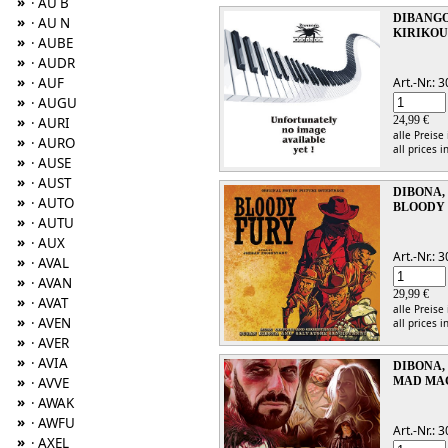
»
· AU B
DIBANG
»
· AU N
KIRIKOU
»
· AUBE
»
· AUDR
»
Art.-Nr.:
· AUF
»
· AUGU
24,99 €
»
· AURI
alle Preise
»
· AURO
all prices i
»
· AUSE
»
· AUST
DIBONA, 
»
· AUTO
BLOODY
»
· AUTU
»
· AUX
Art.-Nr.:
»
· AVAL
»
· AVAN
29,99 €
»
· AVAT
alle Preise
»
· AVEN
all prices i
»
· AVER
»
· AVIA
DIBONA, 
»
MAD MA
· AVVE
»
· AWAK
»
· AWFU
Art.-Nr.:
»
· AXEL