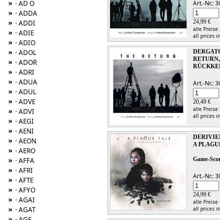
»
· AD O
Art.-Nr.:
»
· ADDA
»
24,99 €
· ADDI
alle Preise
»
· ADIE
all prices i
»
· ADIO
»
· ADOL
DERGAT
RETURN,
»
· ADOR
RÜCKKEH
»
· ADRI
»
· ADUA
Art.-Nr.:
»
· ADUL
»
· ADVE
20,49 €
alle Preise
»
· ADVI
all prices i
»
· AEGI
»
· AENI
DERIVIE
»
· AEON
A PLAGU
»
· AERO
»
Game-Sco
· AFFA
»
· AFRI
Art.-Nr.:
»
· AFTE
»
· AFYO
24,99 €
»
· AGAI
alle Preise
»
· AGAT
all prices i
»
· AGE