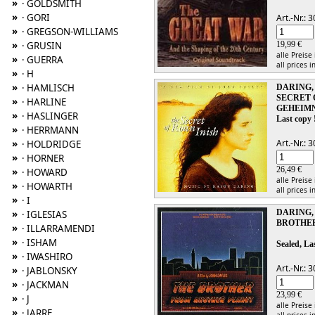
»
· GOLDSMITH
»
· GORI
Art.-Nr.:
»
· GREGSON-WILLIAMS
»
19,99 €
· GRUSIN
alle Preise
»
· GUERRA
all prices i
»
· H
»
· HAMLISCH
DARING,
SECRET 
»
· HARLINE
GEHEIMN
»
· HASLINGER
Last copy 
»
· HERRMANN
Art.-Nr.:
»
· HOLDRIDGE
»
· HORNER
26,49 €
»
· HOWARD
alle Preise
»
· HOWARTH
all prices i
»
· I
DARING,
»
· IGLESIAS
BROTHER
»
· ILLARRAMENDI
»
· ISHAM
Sealed, La
»
· IWASHIRO
Art.-Nr.:
»
· JABLONSKY
»
· JACKMAN
23,99 €
»
· J
alle Preise
»
· JARRE
all prices i