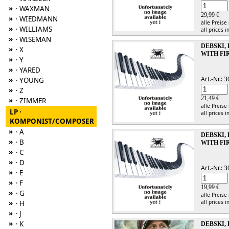
»
· WAXMAN
29,99 €
»
· WIEDMANN
alle Preise
»
· WILLIAMS
all prices i
»
· WISEMAN
DEBSKI,
»
· X
WITH FI
»
· Y
»
· YARED
Art.-Nr.:
»
· YOUNG
»
· Z
21,49 €
»
· ZIMMER
alle Preise
LP ·
all prices i
KOMPONIST/COMPOSER
»
· A
DEBSKI,
»
· B
WITH FI
»
· C
»
· D
Art.-Nr.:
»
· E
»
· F
19,99 €
»
· G
alle Preise
all prices i
»
· H
»
· J
»
· K
DEBSKI,