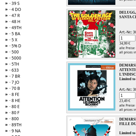
»
· 39 S
»
· 4 DO
DELUGG,
»
· 47 R
SANTA C
»
· 48 H
»
· 49TH
Art.-Nr.:
»
· 5 BA
»
· 5 X
34,99 €
»
· 5% D
alle Preise
»
· 500
all prices i
»
· 5000
»
· 5TH
DEMARSE
»
· 633
ATTENTI
L'INDIS
»
· 7 BR
Limited to
»
· 7 JO
»
· 70 B
Art.-Nr.:
»
· 8 FE
»
· 8 HE
23,49 €
alle Preise
»
· 80 E
all prices i
»
· 80 F
»
· 800
DEMARSE
»
FILLE D
· 89TH
»
· 9 NA
Limited to