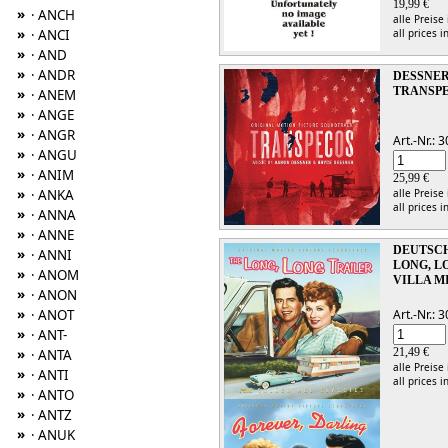
19,99 €
»
· ANCH
alle Preise
»
all prices i
· ANCI
»
· AND
»
· ANDR
DESSNER
TRANSP
»
· ANEM
»
· ANGE
»
· ANGR
Art.-Nr.:
»
· ANGU
»
· ANIM
25,99 €
»
alle Preise
· ANKA
all prices i
»
· ANNA
»
· ANNE
DEUTSCH,
»
· ANNI
LONG, L
»
· ANOM
VILLA MI
»
· ANON
»
Art.-Nr.:
· ANOT
»
· ANT-
21,49 €
»
· ANTA
alle Preise
»
· ANTI
all prices i
»
· ANTO
»
· ANTZ
»
· ANUK