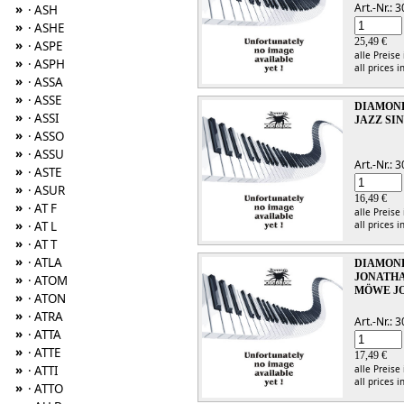
Art.-Nr.:
»
· ASH
»
· ASHE
25,49 €
»
· ASPE
alle Preise
»
· ASPH
all prices i
»
· ASSA
»
· ASSE
DIAMOND
»
· ASSI
JAZZ SI
»
· ASSO
»
· ASSU
Art.-Nr.:
»
· ASTE
»
· ASUR
16,49 €
»
· AT F
alle Preise
»
all prices i
· AT L
»
· AT T
»
· ATLA
DIAMOND
JONATHA
»
· ATOM
MÖWE JO
»
· ATON
»
· ATRA
Art.-Nr.:
»
· ATTA
»
· ATTE
17,49 €
»
alle Preise
· ATTI
all prices i
»
· ATTO