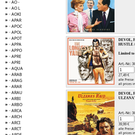
»
· AO -
»
· AO L
»
· AOKI
»
· APAR
»
· APOC
»
· APOL
»
· APOT
DEVOL, 
»
· APPA
HUSTLE 
»
· APPO
Limited to
»
· APRE
»
· APRI
Art.-Nr.:
»
· AQUA
»
· ARAB
27,49 €
alle Preise
»
· ARAG
all prices i
»
· ARAR
»
· ARAU
DEVOL, 
»
ULZANA'
· ARBI
»
· ARBO
»
· ARCA
Art.-Nr.:
»
· ARCH
»
· ARCI
39,99 €
»
· ARCT
alle Preise
all prices i
»
· ARDE