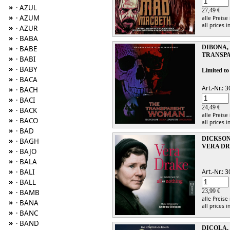
»
· AZUL
27,49 €
»
· AZUM
alle Preise
all prices i
»
· AZUR
»
· BABA
DIBONA, 
»
· BABE
TRANSP
»
· BABI
»
· BABY
Limited to
»
· BACA
Art.-Nr.:
»
· BACH
»
· BACI
24,49 €
»
· BACK
alle Preise
»
· BACO
all prices i
»
· BAD
DICKSO
»
· BAGH
VERA DR
»
· BAJO
»
· BALA
»
Art.-Nr.:
· BALI
»
· BALL
23,99 €
»
· BAMB
alle Preise
»
· BANA
all prices i
»
· BANC
»
· BAND
DICOLA,