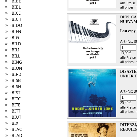
»
· BIBE
alle Preise
»
· BIBL
all prices i
»
· BICE
DIOS, C
»
· BICH
NUEVA M
»
· BIDO
»
Last copy 
· BIEN
»
· BIG
Art.-Nr.:
»
· BILD
»
· BILI
13,99 €
»
· BILL
alle Preise
»
· BING
all prices i
»
· BION
DISAST
»
· BIRD
UNDER TH
»
· BISB
»
· BISH
Art.-Nr.:
»
· BIST
»
· BITC
25,49 €
»
· BITE
alle Preise
»
· BITT
all prices i
»
· BIUT
»
· BIX
DITERZI
»
· BLAC
REQUIEM
»
· BLAD