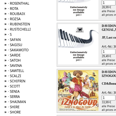
»
· ROSENTHAL
28,99 €
»
· ROTA
alle Preise
»
· ROUBAIX
all prices i
»
· ROZSA
»
· RUBINSTEIN
DAVIDOV
»
· RUSTICHELLI
GENIAL,
»
· S
JP, Last co
»
· SAFAN
»
· SAGISU
Art.-Nr.:
»
· SAKAMOTO
»
· SARDE
29,49 €
»
· SATOH
alle Preise
all prices i
»
· SAVINA
»
· SAWTELL
DAVIDOV
»
· SCALZI
IZNOGOU
»
· SCHIFRIN
CD&Bonu
»
· SCOTT
»
· SENIA
Art.-Nr.:
»
· SERRA
»
· SHAIMAN
33,99 €
alle Preise
»
· SHIRE
all prices i
»
· SHORE