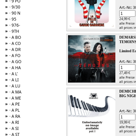
»
· 9 PO
»
· 9/30
Art.-Nr.:
»
· 90 N
»
· 95
24,99 €
alle Preise
»
· 976-
all prices i
»
· 9TH
»
· A BO
DEMARSE
TEMOINS,
»
· A CO
»
· A DR
Limited Ed
»
· A FO
»
· A GO
Art.-Nr.:
»
· A HA
»
27,49 €
· A L'
alle Preise
»
· A LI
all prices i
»
· A LU
»
· A MA
DEMICHE
BIG NIG
»
· A ME
»
· A PE
»
· A PL
Art.-Nr.:
»
· A RA
»
· A RI
19,99 €
alle Preise
»
· A SI
all prices i
»
· A ST