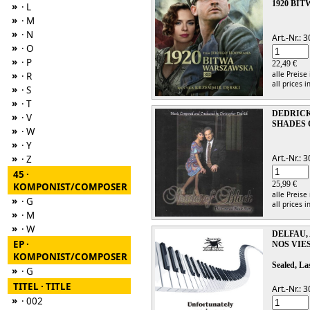
1920 BI
»
· L
»
· M
»
· N
Art.-Nr.:
»
· O
»
· P
22,49 €
alle Preise
»
· R
all prices i
»
· S
»
· T
DEDRICK
»
· V
SHADES 
»
· W
»
· Y
Art.-Nr.:
»
· Z
45 ·
25,99 €
KOMPONIST/COMPOSER
alle Preise
»
· G
all prices i
»
· M
»
· W
DELFAU,
EP ·
NOS VIE
KOMPONIST/COMPOSER
Sealed, La
»
· G
TITEL · TITLE
Art.-Nr.:
»
· 002