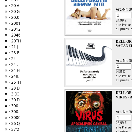
»
· 20 A
Art.-Nr.:
»
· 20 G
»
· 20.0
24,99 €
»
· 2001
alle Preise
»
· 2012
all prices i
»
· 2046
»
· 20TH
DELL'OR
»
VACANZE
· 21 J
»
· 23-F
»
· 24
Art.-Nr.:
»
· 24 :
»
· 24 H
9,99 €
»
· 249.
alle Preise
all prices i
»
· 25TH
»
· 28 D
DELL'OR
»
· 3 DI
VIRUS -
»
· 30 D
»
· 300
»
· 300:
Art.-Nr.:
»
· 3000
»
· 36 Q
26,99 €
alle Preise
»
· 37'2
all prices i