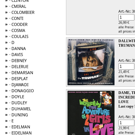
»
· CLINTON
»
· CMIRAL
Art.-Nr.:
»
· COLOMBIER
»
· CONTI
26,99 €
»
· COODER
alle Preise
»
· COSMA
all prices i
»
· COULAIS
DALLWIT
»
· D
TRUMAN
»
· DANNA
»
· DAVIS
»
· DEBNEY
Art.-Nr.:
»
· DELERUE
»
21,49 €
· DEMARSAN
alle Preise
»
· DESPLAT
all prices i
»
· DJAWADI
»
· DONAGGIO
DAME, 
»
· DOYLE
INCREDI
LOVE
»
· DUDLEY
Last copy 
»
· DUHAMEL
»
· DUNING
Art.-Nr.:
»
· E
»
· EDELMAN
21,99 €
»
· EIDELMAN
alle Preise