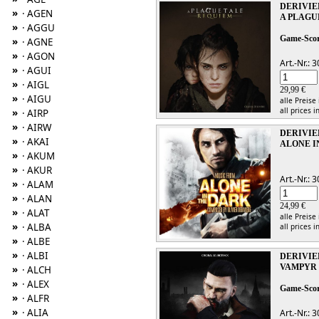
DERIVIE
»
· AGEN
A PLAGUE
»
· AGGU
Game-Sco
»
· AGNE
»
· AGON
Art.-Nr.:
»
· AGUI
»
· AIGL
29,99 €
»
· AIGU
alle Preise
all prices i
»
· AIRP
»
· AIRW
DERIVIE
»
· AKAI
ALONE I
»
· AKUM
»
· AKUR
Art.-Nr.:
»
· ALAM
»
· ALAN
24,99 €
»
· ALAT
alle Preise
»
· ALBA
all prices i
»
· ALBE
»
· ALBI
DERIVIE
VAMPYR
»
· ALCH
»
· ALEX
Game-Sco
»
· ALFR
»
· ALIA
Art.-Nr.: