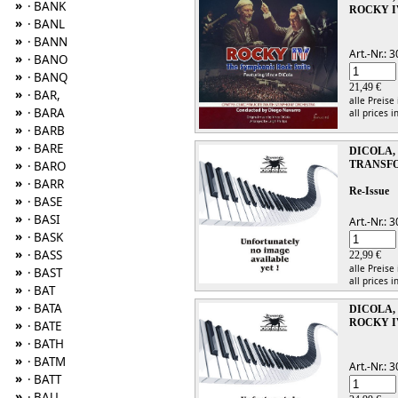
»
· BANK
ROCKY I
»
· BANL
»
· BANN
Art.-Nr.:
»
· BANO
»
· BANQ
21,49 €
»
· BAR,
alle Preise
»
· BARA
all prices i
»
· BARB
»
· BARE
DICOLA,
»
TRANSFO
· BARO
»
· BARR
Re-Issue
»
· BASE
»
· BASI
Art.-Nr.:
»
· BASK
»
· BASS
22,99 €
alle Preise
»
· BAST
all prices i
»
· BAT
»
· BATA
DICOLA,
ROCKY I
»
· BATE
»
· BATH
»
· BATM
Art.-Nr.:
»
· BATT
»
· BAU,