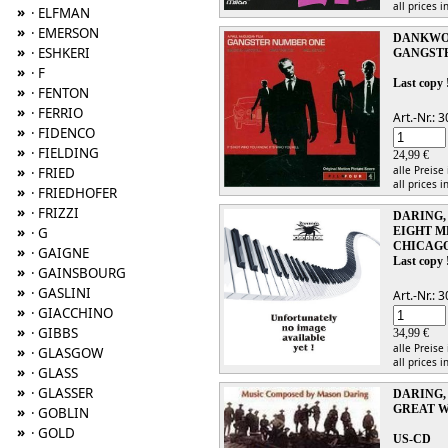
all prices i
»
· ELFMAN
»
· EMERSON
DANKWOR
»
· ESHKERI
GANGST
»
· F
Last copy 
»
· FENTON
»
· FERRIO
Art.-Nr.:
»
· FIDENCO
»
· FIELDING
24,99 €
alle Preise
»
· FRIED
all prices i
»
· FRIEDHOFER
»
· FRIZZI
DARING,
»
EIGHT ME
· G
CHICAG
»
· GAIGNE
Last copy 
»
· GAINSBOURG
»
· GASLINI
Art.-Nr.:
»
· GIACCHINO
»
· GIBBS
34,99 €
alle Preise
»
· GLASGOW
all prices i
»
· GLASS
»
· GLASSER
DARING,
GREAT W
»
· GOBLIN
»
· GOLD
US-CD