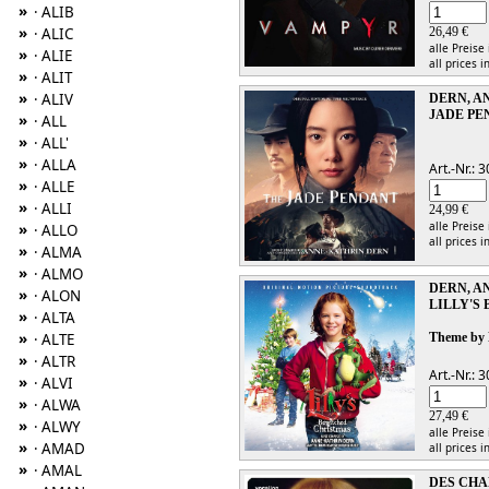
»
· ALIB
»
26,49 €
· ALIC
alle Preise
»
· ALIE
all prices i
»
· ALIT
»
· ALIV
DERN, A
JADE PE
»
· ALL
»
· ALL'
»
· ALLA
Art.-Nr.:
»
· ALLE
»
· ALLI
24,99 €
alle Preise
»
· ALLO
all prices i
»
· ALMA
»
· ALMO
DERN, A
»
· ALON
LILLY'S
»
· ALTA
»
Theme by 
· ALTE
»
· ALTR
Art.-Nr.:
»
· ALVI
»
· ALWA
27,49 €
»
· ALWY
alle Preise
»
· AMAD
all prices i
»
· AMAL
DES CH