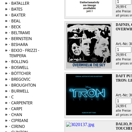
»
· BATALLER
29,99 €
»
· BATES
alle Preise
»
· BAXTER
all prices i
»
· BEAL
DAFNIS,
»
· BECK
OVERWH
»
· BELTRAMI
»
· BERNSTEIN
Art.-Nr.:
»
· BISHARA
»
· BIXIO - FRIZZI -
29,99 €
TEMPERA
alle Preise
»
· BOLLING
all prices i
»
· BOSWELL
»
· BÖTTCHER
DAFT PU
»
· BREGOVIC
TRON: 
»
· BROUGHTON
»
· BURWELL
Art.-Nr.:
»
· C
»
· CARPENTER
24,99 €
»
· CARPI
alle Preise
»
· CHAN
all prices i
»
· CIPRIANI
DALIO, 
»
· CIRINO
TOUCHED