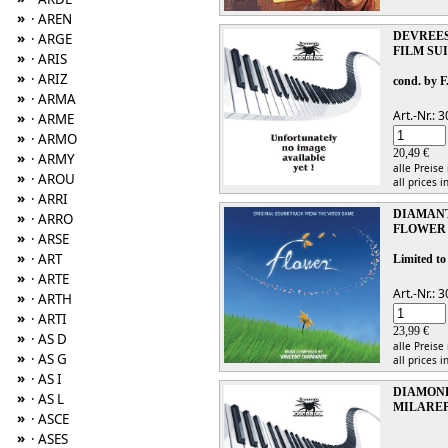
»
· AREN
DEVREES
»
· ARGE
FILM SU
»
· ARIS
»
· ARIZ
cond. by F
»
· ARMA
Art.-Nr.:
»
· ARME
»
· ARMO
20,49 €
»
· ARMY
alle Preise
»
· AROU
all prices i
»
· ARRI
DIAMANT
»
· ARRO
FLOWER 
»
· ARSE
»
· ART
Limited to
»
· ARTE
Art.-Nr.:
»
· ARTH
»
· ARTI
23,99 €
»
· AS D
alle Preise
»
· AS G
all prices i
»
· AS I
DIAMOND
»
· AS L
MILARE
»
· ASCE
»
· ASES