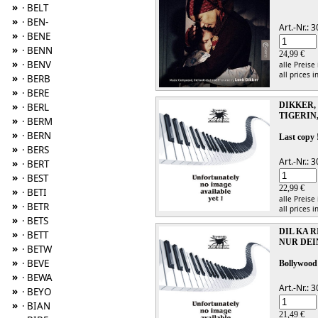
»
· BELT
»
· BEN-
Art.-Nr.:
»
· BENE
»
· BENN
24,99 €
»
· BENV
alle Preise
all prices i
»
· BERB
»
· BERE
DIKKER,
»
· BERL
TIGERIN
»
· BERM
»
· BERN
Last copy 
»
· BERS
Art.-Nr.:
»
· BERT
»
· BEST
22,99 €
»
· BETI
alle Preise
»
· BETR
all prices i
»
· BETS
DIL KA 
»
· BETT
NUR DEI
»
· BETW
»
· BEVE
Bollywood
»
· BEWA
Art.-Nr.:
»
· BEYO
»
· BIAN
21,49 €