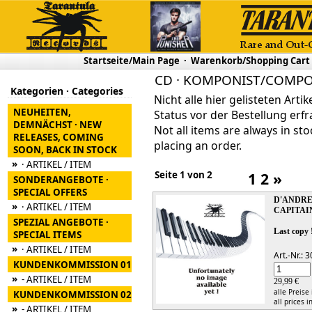
Startseite/Main Page
·
Warenkorb/Shopping Cart
CD · KOMPONIST/COMPOS
Kategorien · Categories
Nicht alle hier gelisteten Arti
NEUHEITEN,
Status vor der Bestellung erfr
DEMNÄCHST · NEW
Not all items are always in sto
RELEASES, COMING
placing an order.
SOON, BACK IN STOCK
»
· ARTIKEL / ITEM
Seite 1 von 2
1
2
»
SONDERANGEBOTE ·
SPECIAL OFFERS
D'ANDRE
»
· ARTIKEL / ITEM
CAPITAI
SPEZIAL ANGEBOTE ·
Last copy 
SPECIAL ITEMS
»
· ARTIKEL / ITEM
Art.-Nr.:
KUNDENKOMMISSION 01
»
- ARTIKEL / ITEM
29,99 €
alle Preise
KUNDENKOMMISSION 02
all prices i
»
- ARTIKEL / ITEM