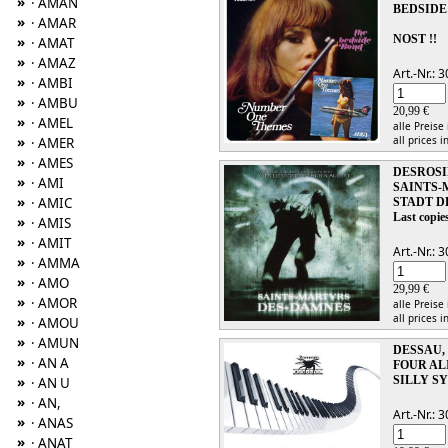
»
· AMAN
BEDSIDE
»
· AMAR
NOST !!
»
· AMAT
»
· AMAZ
Art.-Nr.:
»
· AMBI
»
· AMBU
20,99 €
»
· AMEL
alle Preise
all prices i
»
· AMER
»
· AMES
DESROSI
»
· AMI
SAINTS-
»
· AMIC
STADT 
Last copies
»
· AMIS
»
· AMIT
Art.-Nr.:
»
· AMMA
»
· AMO
29,99 €
»
· AMOR
alle Preise
all prices i
»
· AMOU
»
· AMUN
DESSAU,
»
· AN A
FOUR AL
SILLY S
»
· AN U
»
· AN,
Art.-Nr.:
»
· ANAS
»
· ANAT