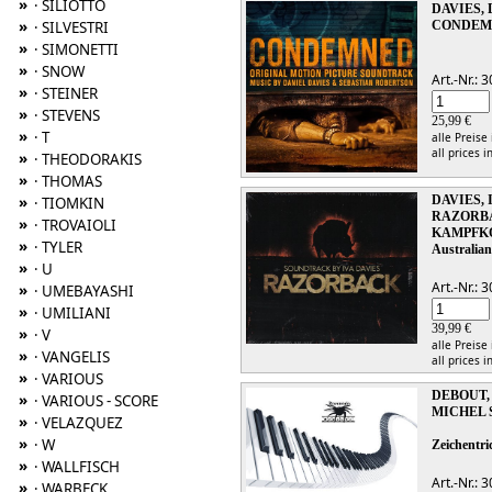
»
· SILIOTTO
DAVIES, 
»
CONDEM
· SILVESTRI
»
· SIMONETTI
»
· SNOW
Art.-Nr.:
»
· STEINER
»
· STEVENS
25,99 €
»
· T
alle Preise
all prices i
»
· THEODORAKIS
»
· THOMAS
DAVIES, 
»
· TIOMKIN
RAZORBAC
»
· TROVAIOLI
KAMPFK
»
· TYLER
Australia
»
· U
Art.-Nr.:
»
· UMEBAYASHI
»
· UMILIANI
39,99 €
»
· V
alle Preise
»
· VANGELIS
all prices i
»
· VARIOUS
DEBOUT,
»
· VARIOUS - SCORE
MICHEL 
»
· VELAZQUEZ
»
· W
Zeichentri
»
· WALLFISCH
Art.-Nr.:
»
· WARBECK