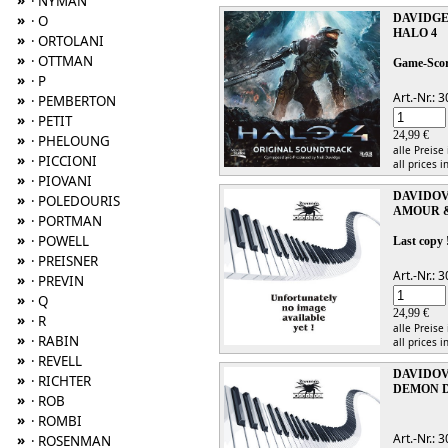
»
· NYMAN
DAVIDGE
»
· O
HALO 4
»
· ORTOLANI
»
· OTTMAN
Game-Sco
»
· P
Art.-Nr.:
»
· PEMBERTON
»
· PETIT
24,99 €
»
· PHELOUNG
alle Preise
»
· PICCIONI
all prices i
»
· PIOVANI
DAVIDOV
»
· POLEDOURIS
AMOUR 
»
· PORTMAN
»
· POWELL
Last copy 
»
· PREISNER
Art.-Nr.:
»
· PREVIN
»
· Q
24,99 €
»
· R
alle Preise
»
· RABIN
all prices i
»
· REVELL
DAVIDOV
»
· RICHTER
DEMON D
»
· ROB
»
· ROMBI
Art.-Nr.:
»
· ROSENMAN