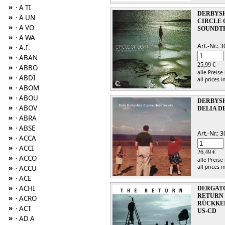
»
· A TI
DERBYSHI
»
· A UN
CIRCLE 
»
· A VO
SOUNDT
»
· A WA
Art.-Nr.:
»
· A.I.
»
· ABAN
25,99 €
»
· ABBO
alle Preise
»
· ABDI
all prices i
»
· ABOM
»
· ABOU
DERBYSH
»
· ABOV
DELIA D
»
· ABRA
»
· ABSE
Art.-Nr.:
»
· ACCA
»
· ACCI
26,49 €
»
· ACCO
alle Preise
»
all prices i
· ACCU
»
· ACE
»
· ACHI
DERGAT
RETURN
»
· ACRO
RÜCKKEH
»
· ACT
US-CD
»
· AD A