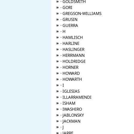
»
· GOLDSMITH
»
· GORI
»
· GREGSON-WILLIAMS
»
· GRUSIN
»
· GUERRA
»
· H
»
· HAMLISCH
»
· HARLINE
»
· HASLINGER
»
· HERRMANN
»
· HOLDRIDGE
»
· HORNER
»
· HOWARD
»
· HOWARTH
»
· I
»
· IGLESIAS
»
· ILLARRAMENDI
»
· ISHAM
»
· IWASHIRO
»
· JABLONSKY
»
· JACKMAN
»
· J
»
· JARRE