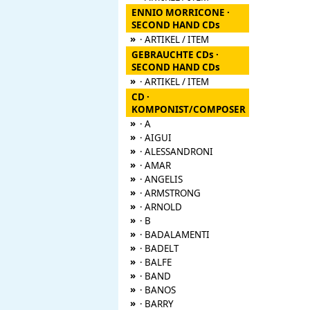
ENNIO MORRICONE ·
SECOND HAND CDs
»
· ARTIKEL / ITEM
GEBRAUCHTE CDs ·
SECOND HAND CDs
»
· ARTIKEL / ITEM
CD ·
KOMPONIST/COMPOSER
»
· A
»
· AIGUI
»
· ALESSANDRONI
»
· AMAR
»
· ANGELIS
»
· ARMSTRONG
»
· ARNOLD
»
· B
»
· BADALAMENTI
»
· BADELT
»
· BALFE
»
· BAND
»
· BANOS
»
· BARRY