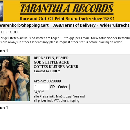
Warenkorb/Shopping Cart
·
AGB/Terms of Delivery
·
Widerrufsrecht
TLE » · GOD'
ier gelisteten Artikel sind immer am Lager ! Bitte ggf. per Email Stock-Status vor der Bestell
s are always in stock ! If necessary please request stock status before placing an order.
 1 von 1
BERNSTEIN, ELMER
GOD'S LITTLE ACRE
GOTTES KLEINER ACKER
Limited to 1000 !!
Art.-Nr.: 3028889
CD
34,99 €
alle Preise inkl. MwSt.;
zzgl. Versand
all prices incl. VAT;
plus shipping
 1 von 1