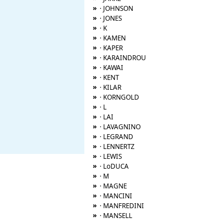
»
· JOHNSON
»
· JONES
»
· K
»
· KAMEN
»
· KAPER
»
· KARAINDROU
»
· KAWAI
»
· KENT
»
· KILAR
»
· KORNGOLD
»
· L
»
· LAI
»
· LAVAGNINO
»
· LEGRAND
»
· LENNERTZ
»
· LEWIS
»
· LoDUCA
»
· M
»
· MAGNE
»
· MANCINI
»
· MANFREDINI
»
· MANSELL