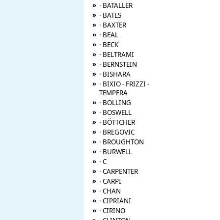
»
· BATALLER
»
· BATES
»
· BAXTER
»
· BEAL
»
· BECK
»
· BELTRAMI
»
· BERNSTEIN
»
· BISHARA
»
· BIXIO - FRIZZI -
TEMPERA
»
· BOLLING
»
· BOSWELL
»
· BÖTTCHER
»
· BREGOVIC
»
· BROUGHTON
»
· BURWELL
»
· C
»
· CARPENTER
»
· CARPI
»
· CHAN
»
· CIPRIANI
»
· CIRINO