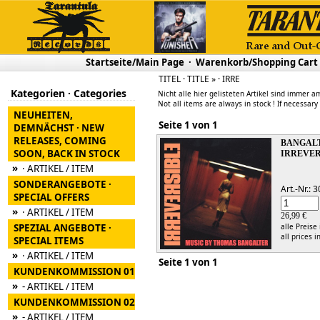
Startseite/Main Page
·
Warenkorb/Shopping Cart
TITEL · TITLE » · IRRE
Kategorien · Categories
Nicht alle hier gelisteten Artikel sind immer am
Not all items are always in stock ! If necessary
NEUHEITEN,
Seite 1 von 1
DEMNÄCHST · NEW
RELEASES, COMING
BANGAL
SOON, BACK IN STOCK
IRREVER
»
· ARTIKEL / ITEM
SONDERANGEBOTE ·
Art.-Nr.:
SPECIAL OFFERS
»
· ARTIKEL / ITEM
26,99 €
SPEZIAL ANGEBOTE ·
alle Preise
all prices i
SPECIAL ITEMS
»
· ARTIKEL / ITEM
Seite 1 von 1
KUNDENKOMMISSION 01
»
- ARTIKEL / ITEM
KUNDENKOMMISSION 02
»
- ARTIKEL / ITEM