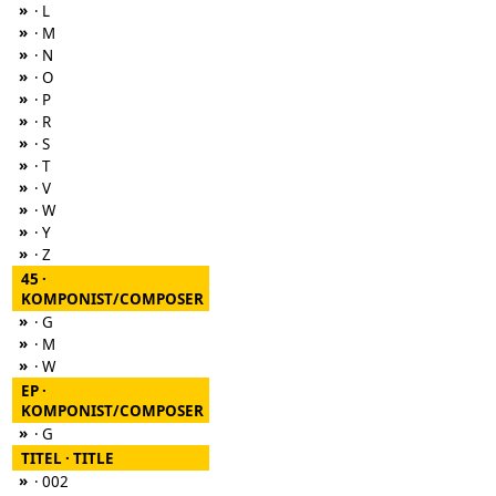
»
· L
»
· M
»
· N
»
· O
»
· P
»
· R
»
· S
»
· T
»
· V
»
· W
»
· Y
»
· Z
45 ·
KOMPONIST/COMPOSER
»
· G
»
· M
»
· W
EP ·
KOMPONIST/COMPOSER
»
· G
TITEL · TITLE
»
· 002