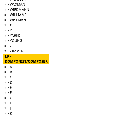
»
· WAXMAN
»
· WIEDMANN
»
· WILLIAMS
»
· WISEMAN
»
· X
»
· Y
»
· YARED
»
· YOUNG
»
· Z
»
· ZIMMER
LP ·
KOMPONIST/COMPOSER
»
· A
»
· B
»
· C
»
· D
»
· E
»
· F
»
· G
»
· H
»
· J
»
· K