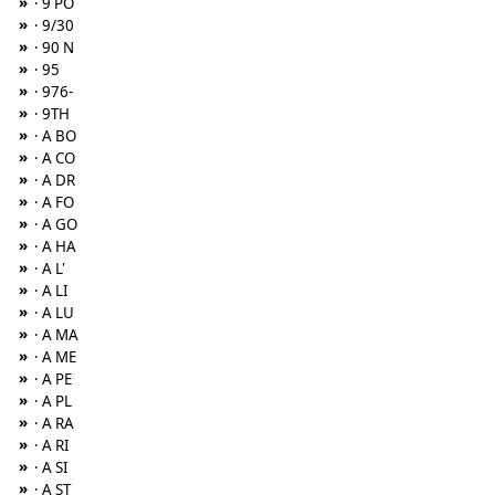
»
· 9 PO
»
· 9/30
»
· 90 N
»
· 95
»
· 976-
»
· 9TH
»
· A BO
»
· A CO
»
· A DR
»
· A FO
»
· A GO
»
· A HA
»
· A L'
»
· A LI
»
· A LU
»
· A MA
»
· A ME
»
· A PE
»
· A PL
»
· A RA
»
· A RI
»
· A SI
»
· A ST