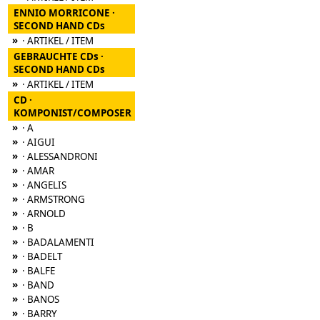
ENNIO MORRICONE ·
SECOND HAND CDs
»
· ARTIKEL / ITEM
GEBRAUCHTE CDs ·
SECOND HAND CDs
»
· ARTIKEL / ITEM
CD ·
KOMPONIST/COMPOSER
»
· A
»
· AIGUI
»
· ALESSANDRONI
»
· AMAR
»
· ANGELIS
»
· ARMSTRONG
»
· ARNOLD
»
· B
»
· BADALAMENTI
»
· BADELT
»
· BALFE
»
· BAND
»
· BANOS
»
· BARRY