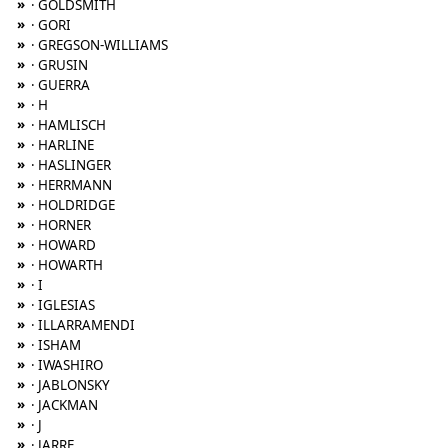
»
· GOLDSMITH
»
· GORI
»
· GREGSON-WILLIAMS
»
· GRUSIN
»
· GUERRA
»
· H
»
· HAMLISCH
»
· HARLINE
»
· HASLINGER
»
· HERRMANN
»
· HOLDRIDGE
»
· HORNER
»
· HOWARD
»
· HOWARTH
»
· I
»
· IGLESIAS
»
· ILLARRAMENDI
»
· ISHAM
»
· IWASHIRO
»
· JABLONSKY
»
· JACKMAN
»
· J
»
· JARRE