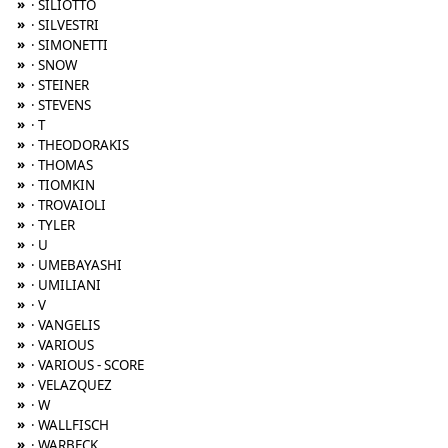
»
· SILIOTTO
»
· SILVESTRI
»
· SIMONETTI
»
· SNOW
»
· STEINER
»
· STEVENS
»
· T
»
· THEODORAKIS
»
· THOMAS
»
· TIOMKIN
»
· TROVAIOLI
»
· TYLER
»
· U
»
· UMEBAYASHI
»
· UMILIANI
»
· V
»
· VANGELIS
»
· VARIOUS
»
· VARIOUS - SCORE
»
· VELAZQUEZ
»
· W
»
· WALLFISCH
»
· WARBECK