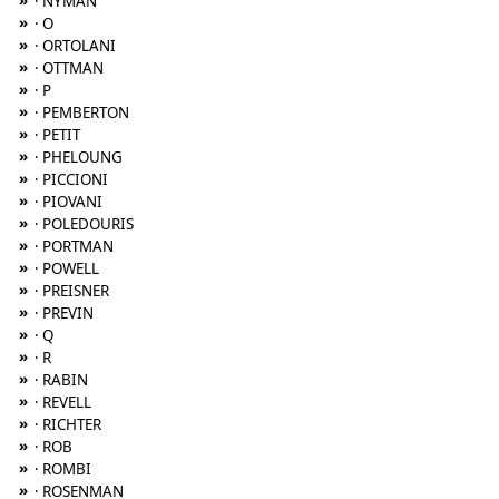
»
· NYMAN
»
· O
»
· ORTOLANI
»
· OTTMAN
»
· P
»
· PEMBERTON
»
· PETIT
»
· PHELOUNG
»
· PICCIONI
»
· PIOVANI
»
· POLEDOURIS
»
· PORTMAN
»
· POWELL
»
· PREISNER
»
· PREVIN
»
· Q
»
· R
»
· RABIN
»
· REVELL
»
· RICHTER
»
· ROB
»
· ROMBI
»
· ROSENMAN