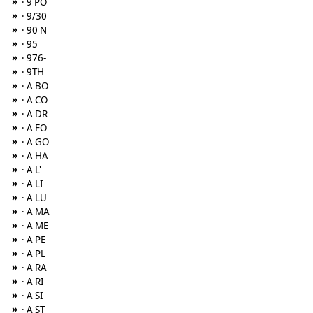
»
· 9 PO
»
· 9/30
»
· 90 N
»
· 95
»
· 976-
»
· 9TH
»
· A BO
»
· A CO
»
· A DR
»
· A FO
»
· A GO
»
· A HA
»
· A L'
»
· A LI
»
· A LU
»
· A MA
»
· A ME
»
· A PE
»
· A PL
»
· A RA
»
· A RI
»
· A SI
»
· A ST