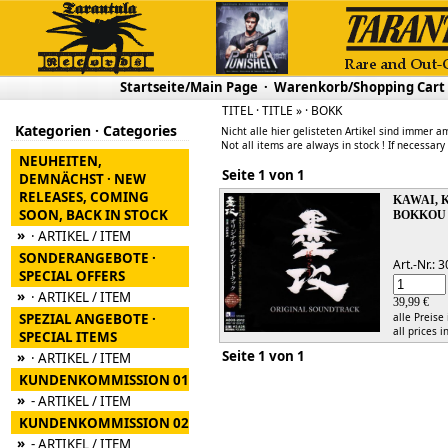
Startseite/Main Page
·
Warenkorb/Shopping Cart
TITEL · TITLE » · BOKK
Kategorien · Categories
Nicht alle hier gelisteten Artikel sind immer am
Not all items are always in stock ! If necessary
NEUHEITEN,
Seite 1 von 1
DEMNÄCHST · NEW
RELEASES, COMING
KAWAI, 
SOON, BACK IN STOCK
BOKKOU 
»
· ARTIKEL / ITEM
SONDERANGEBOTE ·
Art.-Nr.:
SPECIAL OFFERS
»
· ARTIKEL / ITEM
39,99 €
SPEZIAL ANGEBOTE ·
alle Preise
all prices i
SPECIAL ITEMS
Seite 1 von 1
»
· ARTIKEL / ITEM
KUNDENKOMMISSION 01
»
- ARTIKEL / ITEM
KUNDENKOMMISSION 02
»
- ARTIKEL / ITEM