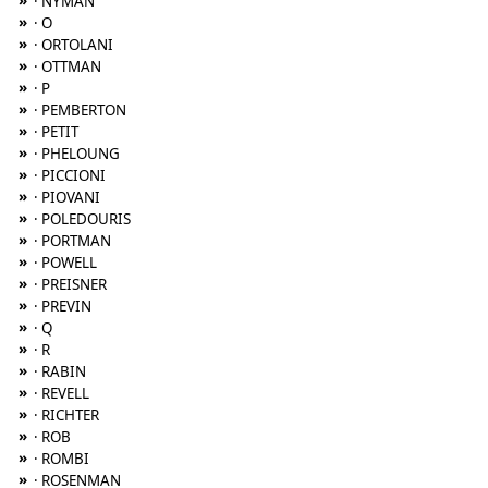
»
· NYMAN
»
· O
»
· ORTOLANI
»
· OTTMAN
»
· P
»
· PEMBERTON
»
· PETIT
»
· PHELOUNG
»
· PICCIONI
»
· PIOVANI
»
· POLEDOURIS
»
· PORTMAN
»
· POWELL
»
· PREISNER
»
· PREVIN
»
· Q
»
· R
»
· RABIN
»
· REVELL
»
· RICHTER
»
· ROB
»
· ROMBI
»
· ROSENMAN