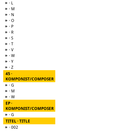
»
· L
»
· M
»
· N
»
· O
»
· P
»
· R
»
· S
»
· T
»
· V
»
· W
»
· Y
»
· Z
45 ·
KOMPONIST/COMPOSER
»
· G
»
· M
»
· W
EP ·
KOMPONIST/COMPOSER
»
· G
TITEL · TITLE
»
· 002