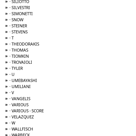
»
· SILIOTTO
»
· SILVESTRI
»
· SIMONETTI
»
· SNOW
»
· STEINER
»
· STEVENS
»
· T
»
· THEODORAKIS
»
· THOMAS
»
· TIOMKIN
»
· TROVAIOLI
»
· TYLER
»
· U
»
· UMEBAYASHI
»
· UMILIANI
»
· V
»
· VANGELIS
»
· VARIOUS
»
· VARIOUS - SCORE
»
· VELAZQUEZ
»
· W
»
· WALLFISCH
»
· WARBECK