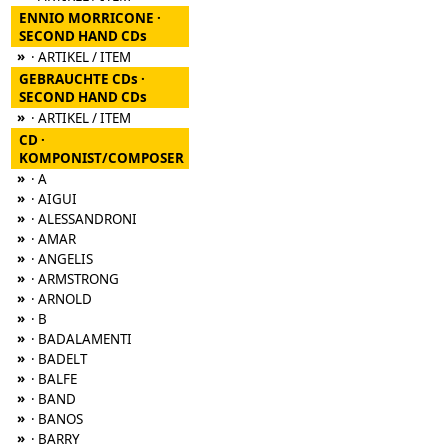
ENNIO MORRICONE ·
SECOND HAND CDs
»
· ARTIKEL / ITEM
GEBRAUCHTE CDs ·
SECOND HAND CDs
»
· ARTIKEL / ITEM
CD ·
KOMPONIST/COMPOSER
»
· A
»
· AIGUI
»
· ALESSANDRONI
»
· AMAR
»
· ANGELIS
»
· ARMSTRONG
»
· ARNOLD
»
· B
»
· BADALAMENTI
»
· BADELT
»
· BALFE
»
· BAND
»
· BANOS
»
· BARRY