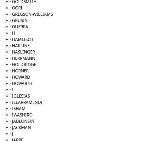
»
· GOLDSMITH
»
· GORI
»
· GREGSON-WILLIAMS
»
· GRUSIN
»
· GUERRA
»
· H
»
· HAMLISCH
»
· HARLINE
»
· HASLINGER
»
· HERRMANN
»
· HOLDRIDGE
»
· HORNER
»
· HOWARD
»
· HOWARTH
»
· I
»
· IGLESIAS
»
· ILLARRAMENDI
»
· ISHAM
»
· IWASHIRO
»
· JABLONSKY
»
· JACKMAN
»
· J
»
· JARRE