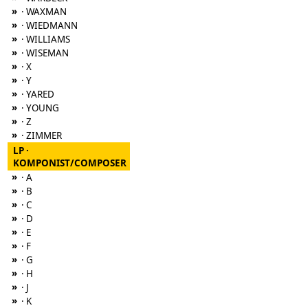
»
· WAXMAN
»
· WIEDMANN
»
· WILLIAMS
»
· WISEMAN
»
· X
»
· Y
»
· YARED
»
· YOUNG
»
· Z
»
· ZIMMER
LP ·
KOMPONIST/COMPOSER
»
· A
»
· B
»
· C
»
· D
»
· E
»
· F
»
· G
»
· H
»
· J
»
· K