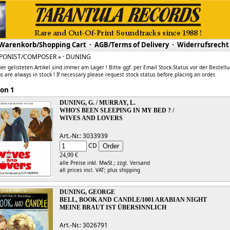
Warenkorb/Shopping Cart
·
AGB/Terms of Delivery
·
Widerrufsrecht
PONIST/COMPOSER » · DUNING
ier gelisteten Artikel sind immer am Lager ! Bitte ggf. per Email Stock-Status vor der Bestell
s are always in stock ! If necessary please request stock status before placing an order.
 1 von 1
DUNING, G. / MURRAY, L.
WHO'S BEEN SLEEPING IN MY BED ? /
WIVES AND LOVERS
Art.-Nr.: 3033939
CD
24,99 €
alle Preise inkl. MwSt.;
zzgl. Versand
all prices incl. VAT;
plus shipping
DUNING, GEORGE
BELL, BOOK AND CANDLE/1001 ARABIAN NIGHT
MEINE BRAUT IST ÜBERSINNLICH
Art.-Nr.: 3026791