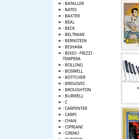
»
· BATALLER
»
· BATES
»
· BAXTER
»
· BEAL
»
· BECK
»
· BELTRAMI
»
· BERNSTEIN
»
· BISHARA
»
· BIXIO - FRIZZI -
TEMPERA
»
· BOLLING
»
· BOSWELL
»
· BÖTTCHER
»
· BREGOVIC
»
· BROUGHTON
»
· BURWELL
»
· C
»
· CARPENTER
»
· CARPI
»
· CHAN
»
· CIPRIANI
»
· CIRINO