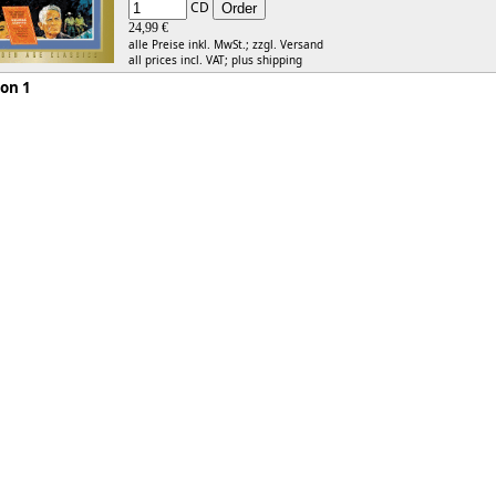
CD
24,99 €
alle Preise inkl. MwSt.;
zzgl. Versand
all prices incl. VAT;
plus shipping
 1 von 1