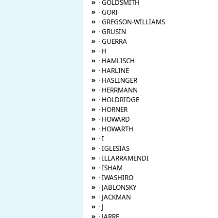
»
· GOLDSMITH
»
· GORI
»
· GREGSON-WILLIAMS
»
· GRUSIN
»
· GUERRA
»
· H
»
· HAMLISCH
»
· HARLINE
»
· HASLINGER
»
· HERRMANN
»
· HOLDRIDGE
»
· HORNER
»
· HOWARD
»
· HOWARTH
»
· I
»
· IGLESIAS
»
· ILLARRAMENDI
»
· ISHAM
»
· IWASHIRO
»
· JABLONSKY
»
· JACKMAN
»
· J
»
· JARRE