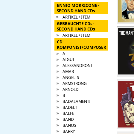
ENNIO MORRICONE ·
SECOND HAND CDs
»
· ARTIKEL / ITEM
GEBRAUCHTE CDs ·
SECOND HAND CDs
»
· ARTIKEL / ITEM
CD ·
KOMPONIST/COMPOSER
»
· A
»
· AIGUI
»
· ALESSANDRONI
»
· AMAR
»
· ANGELIS
»
· ARMSTRONG
»
· ARNOLD
»
· B
»
· BADALAMENTI
»
· BADELT
»
· BALFE
»
· BAND
»
· BANOS
»
· BARRY