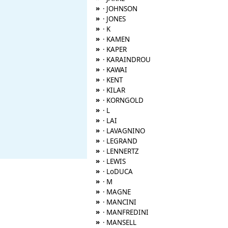
»
· JOHNSON
»
· JONES
»
· K
»
· KAMEN
»
· KAPER
»
· KARAINDROU
»
· KAWAI
»
· KENT
»
· KILAR
»
· KORNGOLD
»
· L
»
· LAI
»
· LAVAGNINO
»
· LEGRAND
»
· LENNERTZ
»
· LEWIS
»
· LoDUCA
»
· M
»
· MAGNE
»
· MANCINI
»
· MANFREDINI
»
· MANSELL