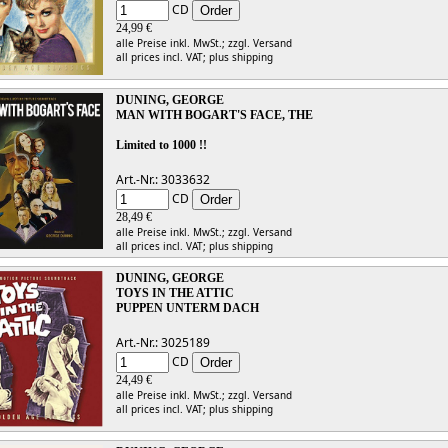
CD
24,99 €
alle Preise inkl. MwSt.;
zzgl. Versand
all prices incl. VAT;
plus shipping
DUNING, GEORGE
MAN WITH BOGART'S FACE, THE
Limited to 1000 !!
Art.-Nr.: 3033632
CD
28,49 €
alle Preise inkl. MwSt.;
zzgl. Versand
all prices incl. VAT;
plus shipping
DUNING, GEORGE
TOYS IN THE ATTIC
PUPPEN UNTERM DACH
Art.-Nr.: 3025189
CD
24,49 €
alle Preise inkl. MwSt.;
zzgl. Versand
all prices incl. VAT;
plus shipping