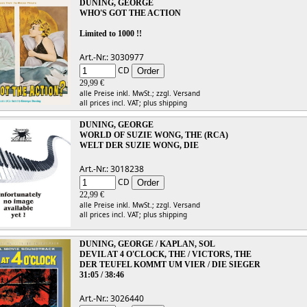
DUNING, GEORGE
WHO'S GOT THE ACTION
Limited to 1000 !!
Art.-Nr.: 3030977
CD
29,99 €
alle Preise inkl. MwSt.;
zzgl. Versand
all prices incl. VAT;
plus shipping
DUNING, GEORGE
WORLD OF SUZIE WONG, THE (RCA)
WELT DER SUZIE WONG, DIE
Art.-Nr.: 3018238
CD
22,99 €
alle Preise inkl. MwSt.;
zzgl. Versand
all prices incl. VAT;
plus shipping
DUNING, GEORGE / KAPLAN, SOL
DEVIL AT 4 O'CLOCK, THE / VICTORS, THE
DER TEUFEL KOMMT UM VIER / DIE SIEGER
31:05 / 38:46
Art.-Nr.: 3026440