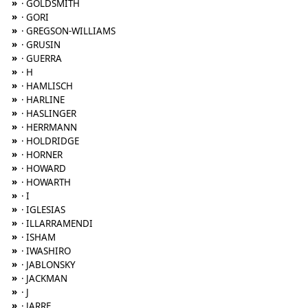
»
· GOLDSMITH
»
· GORI
»
· GREGSON-WILLIAMS
»
· GRUSIN
»
· GUERRA
»
· H
»
· HAMLISCH
»
· HARLINE
»
· HASLINGER
»
· HERRMANN
»
· HOLDRIDGE
»
· HORNER
»
· HOWARD
»
· HOWARTH
»
· I
»
· IGLESIAS
»
· ILLARRAMENDI
»
· ISHAM
»
· IWASHIRO
»
· JABLONSKY
»
· JACKMAN
»
· J
»
· JARRE