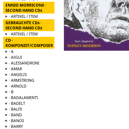
ENNIO MORRICONE ·
SECOND HAND CDs
»
· ARTIKEL / ITEM
GEBRAUCHTE CDs ·
SECOND HAND CDs
»
· ARTIKEL / ITEM
CD ·
KOMPONIST/COMPOSER
»
· A
»
· AIGUI
»
· ALESSANDRONI
»
· AMAR
»
· ANGELIS
»
· ARMSTRONG
»
· ARNOLD
»
· B
»
· BADALAMENTI
»
· BADELT
»
· BALFE
»
· BAND
»
· BANOS
»
· BARRY