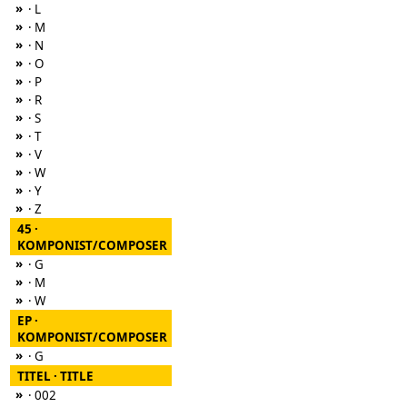
»
· L
»
· M
»
· N
»
· O
»
· P
»
· R
»
· S
»
· T
»
· V
»
· W
»
· Y
»
· Z
45 ·
KOMPONIST/COMPOSER
»
· G
»
· M
»
· W
EP ·
KOMPONIST/COMPOSER
»
· G
TITEL · TITLE
»
· 002