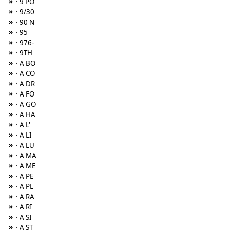
»
· 9 PO
»
· 9/30
»
· 90 N
»
· 95
»
· 976-
»
· 9TH
»
· A BO
»
· A CO
»
· A DR
»
· A FO
»
· A GO
»
· A HA
»
· A L'
»
· A LI
»
· A LU
»
· A MA
»
· A ME
»
· A PE
»
· A PL
»
· A RA
»
· A RI
»
· A SI
»
· A ST