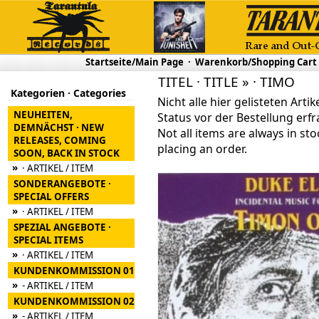
Startseite/Main Page
·
Warenkorb/Shopping Cart
TITEL · TITLE » · TIMO
Kategorien · Categories
Nicht alle hier gelisteten Arti
NEUHEITEN,
Status vor der Bestellung erfr
DEMNÄCHST · NEW
Not all items are always in sto
RELEASES, COMING
placing an order.
SOON, BACK IN STOCK
»
· ARTIKEL / ITEM
SONDERANGEBOTE ·
SPECIAL OFFERS
»
· ARTIKEL / ITEM
SPEZIAL ANGEBOTE ·
SPECIAL ITEMS
»
· ARTIKEL / ITEM
KUNDENKOMMISSION 01
»
- ARTIKEL / ITEM
KUNDENKOMMISSION 02
»
- ARTIKEL / ITEM