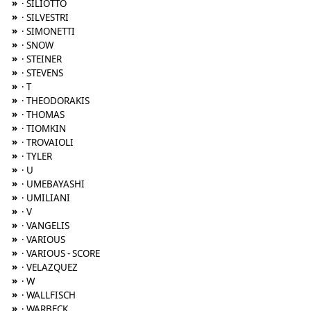
»
· SILIOTTO
»
· SILVESTRI
»
· SIMONETTI
»
· SNOW
»
· STEINER
»
· STEVENS
»
· T
»
· THEODORAKIS
»
· THOMAS
»
· TIOMKIN
»
· TROVAIOLI
»
· TYLER
»
· U
»
· UMEBAYASHI
»
· UMILIANI
»
· V
»
· VANGELIS
»
· VARIOUS
»
· VARIOUS - SCORE
»
· VELAZQUEZ
»
· W
»
· WALLFISCH
»
· WARBECK