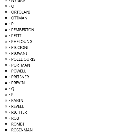
»
· NYMAN
»
· O
»
· ORTOLANI
»
· OTTMAN
»
· P
»
· PEMBERTON
»
· PETIT
»
· PHELOUNG
»
· PICCIONI
»
· PIOVANI
»
· POLEDOURIS
»
· PORTMAN
»
· POWELL
»
· PREISNER
»
· PREVIN
»
· Q
»
· R
»
· RABIN
»
· REVELL
»
· RICHTER
»
· ROB
»
· ROMBI
»
· ROSENMAN