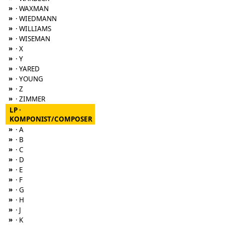
»
· WAXMAN
»
· WIEDMANN
»
· WILLIAMS
»
· WISEMAN
»
· X
»
· Y
»
· YARED
»
· YOUNG
»
· Z
»
· ZIMMER
LP ·
KOMPONIST/COMPOSER
»
· A
»
· B
»
· C
»
· D
»
· E
»
· F
»
· G
»
· H
»
· J
»
· K